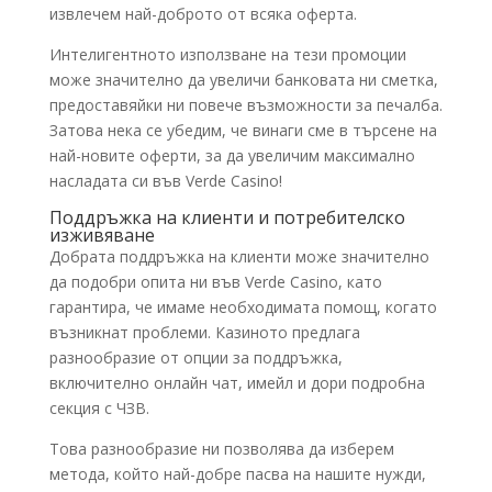
извлечем най-доброто от всяка оферта.
Интелигентното използване на тези промоции
може значително да увеличи банковата ни сметка,
предоставяйки ни повече възможности за печалба.
Затова нека се убедим, че винаги сме в търсене на
най-новите оферти, за да увеличим максимално
насладата си във Verde Casino!
Поддръжка на клиенти и потребителско
изживяване
Добрата поддръжка на клиенти може значително
да подобри опита ни във Verde Casino, като
гарантира, че имаме необходимата помощ, когато
възникнат проблеми. Казиното предлага
разнообразие от опции за поддръжка,
включително онлайн чат, имейл и дори подробна
секция с ЧЗВ.
Това разнообразие ни позволява да изберем
метода, който най-добре пасва на нашите нужди,