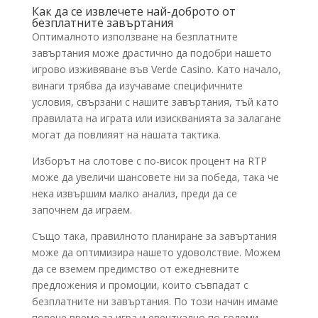
Как да се извлечете най-доброто от
безплатните завъртания
Оптималното използване на безплатните
завъртания може драстично да подобри нашето
игрово изживяване във Verde Casino. Като начало,
винаги трябва да изучаваме специфичните
условия, свързани с нашите завъртания, тъй като
правилата на играта или изискванията за залагане
могат да повлияят на нашата тактика.
Изборът на слотове с по-висок процент на RTP
може да увеличи шансовете ни за победа, така че
нека извършим малко анализ, преди да се
започнем да играем.
Също така, правилното планиране за завъртания
може да оптимизира нашето удоволствие. Можем
да се вземем предимство от ежедневните
предложения и промоции, които съвпадат с
безплатните ни завъртания. По този начин имаме
повече време за игра и евентуално по-големи