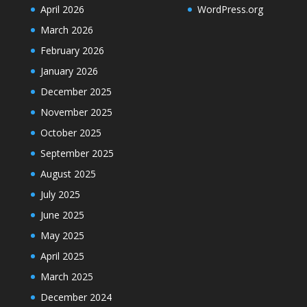
April 2026
WordPress.org
March 2026
February 2026
January 2026
December 2025
November 2025
October 2025
September 2025
August 2025
July 2025
June 2025
May 2025
April 2025
March 2025
December 2024