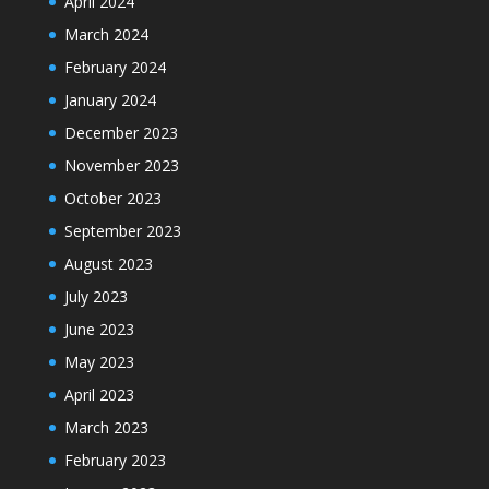
April 2024
March 2024
February 2024
January 2024
December 2023
November 2023
October 2023
September 2023
August 2023
July 2023
June 2023
May 2023
April 2023
March 2023
February 2023