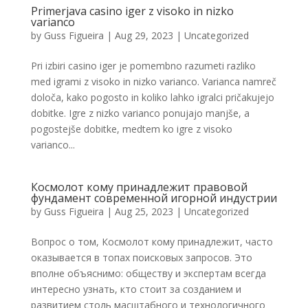
Primerjava casino iger z visoko in nizko
varianco
by
Guss Figueira
|
Aug 29, 2023
|
Uncategorized
Pri izbiri casino iger je pomembno razumeti razliko
med igrami z visoko in nizko varianco. Varianca namreč
določa, kako pogosto in koliko lahko igralci pričakujejo
dobitke. Igre z nizko varianco ponujajo manjše, a
pogostejše dobitke, medtem ko igre z visoko
varianco...
Космолот кому принадлежит правовой
фундамент современной игорной индустрии
by
Guss Figueira
|
Aug 25, 2023
|
Uncategorized
Вопрос о том, Космолот кому принадлежит, часто
оказывается в топах поисковых запросов. Это
вполне объяснимо: обществу и экспертам всегда
интересно узнать, кто стоит за созданием и
развитием столь масштабного и технологичного