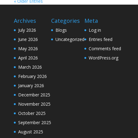
« Older Entries
Archives
Categories
Meta
July 2026
Blogs
Log in
June 2026
Uncategorized
Entries feed
May 2026
Comments feed
April 2026
WordPress.org
March 2026
February 2026
January 2026
December 2025
November 2025
October 2025
September 2025
August 2025