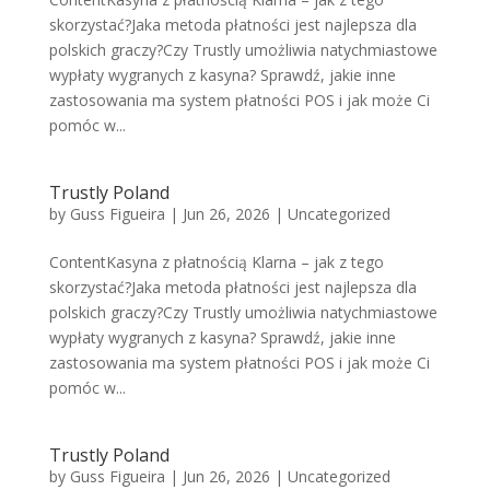
skorzystać?Jaka metoda płatności jest najlepsza dla
polskich graczy?Czy Trustly umożliwia natychmiastowe
wypłaty wygranych z kasyna? Sprawdź, jakie inne
zastosowania ma system płatności POS i jak może Ci
pomóc w...
Trustly Poland
by
Guss Figueira
|
Jun 26, 2026
|
Uncategorized
ContentKasyna z płatnością Klarna – jak z tego
skorzystać?Jaka metoda płatności jest najlepsza dla
polskich graczy?Czy Trustly umożliwia natychmiastowe
wypłaty wygranych z kasyna? Sprawdź, jakie inne
zastosowania ma system płatności POS i jak może Ci
pomóc w...
Trustly Poland
by
Guss Figueira
|
Jun 26, 2026
|
Uncategorized