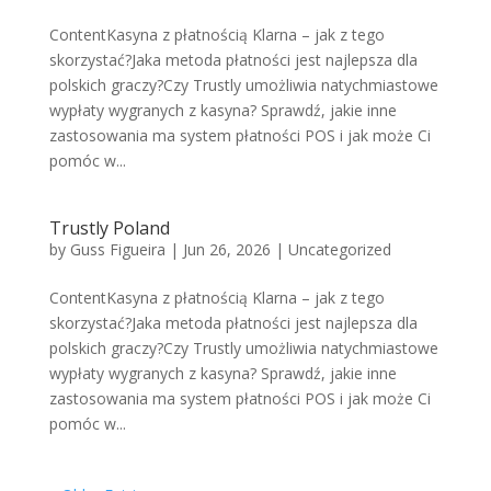
ContentKasyna z płatnością Klarna – jak z tego
skorzystać?Jaka metoda płatności jest najlepsza dla
polskich graczy?Czy Trustly umożliwia natychmiastowe
wypłaty wygranych z kasyna? Sprawdź, jakie inne
zastosowania ma system płatności POS i jak może Ci
pomóc w...
Trustly Poland
by
Guss Figueira
|
Jun 26, 2026
|
Uncategorized
ContentKasyna z płatnością Klarna – jak z tego
skorzystać?Jaka metoda płatności jest najlepsza dla
polskich graczy?Czy Trustly umożliwia natychmiastowe
wypłaty wygranych z kasyna? Sprawdź, jakie inne
zastosowania ma system płatności POS i jak może Ci
pomóc w...