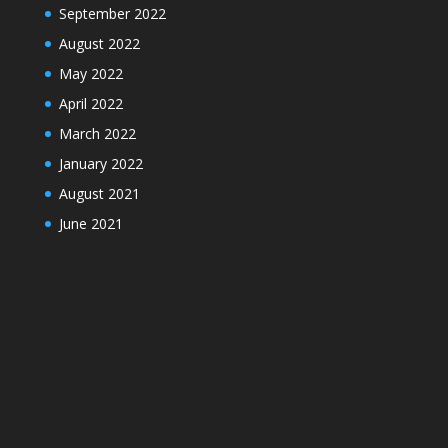
September 2022
August 2022
May 2022
April 2022
March 2022
January 2022
August 2021
June 2021