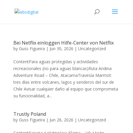
Bei Netflix einloggen Hilfe-Center von Netflix
by
Guss Figueira
|
Jun 30, 2026
|
Uncategorized
ContentPara aguas protegidas y actividades
recreacionales (no para aguas blancas)Ruta Andina
Adventure Road – Chile, AtacamaTravesía Marmot:
tres días entre volcanes, lagos y senderos del sur de
Chile Avisar cualquier daño al equipo que comprometa
su funcionalidad, a...
Trustly Poland
by
Guss Figueira
|
Jun 26, 2026
|
Uncategorized
ContentKasyna z płatnością Klarna – jak z tego