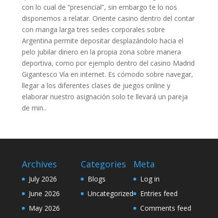
con lo cual de “presencial”, sin embargo te lo nos
disponemos a relatar. Oriente casino dentro del contar
con manga larga tres sedes corporales sobre
Argentina permite depositar desplazándolo hacia el
pelo jubilar dinero en la propia zona sobre manera
deportiva, como por ejemplo dentro del casino Madrid
Gigantesco Vía en internet. Es cómodo sobre navegar,
llegar a los diferentes clases de juegos online y
elaborar nuestro asignación solo te llevará un pareja
de min..
Archives
Categories
Meta
July 2026
Blogs
Log in
June 2026
Uncategorized
Entries feed
May 2026
Comments feed