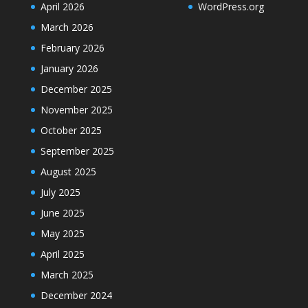
April 2026
WordPress.org
March 2026
February 2026
January 2026
December 2025
November 2025
October 2025
September 2025
August 2025
July 2025
June 2025
May 2025
April 2025
March 2025
December 2024