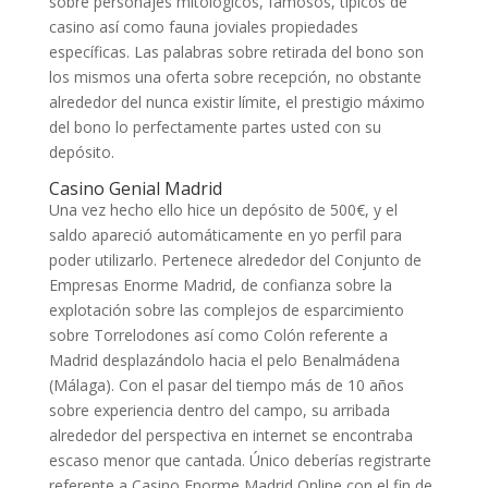
sobre personajes mitológicos, famosos, típicos de
casino así­ como fauna joviales propiedades
específicas. Las palabras sobre retirada del bono son
los mismos una oferta sobre recepción, no obstante
alrededor del nunca existir límite, el prestigio máximo
del bono lo perfectamente partes usted con su
depósito.
Casino Genial Madrid
Una vez hecho ello hice un depósito de 500€, y el
saldo apareció automáticamente en yo perfil para
poder utilizarlo. Pertenece alrededor del Conjunto de
Empresas Enorme Madrid, de confianza sobre la
explotación sobre las complejos de esparcimiento
sobre Torrelodones así­ como Colón referente a
Madrid desplazándolo hacia el pelo Benalmádena
(Málaga). Con el pasar del tiempo más de 10 años
sobre experiencia dentro del campo, su arribada
alrededor del perspectiva en internet se encontraba
escaso menor que cantada. Único deberías registrarte
referente a Casino Enorme Madrid Online con el fin de