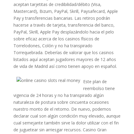
aceptan tarjetitas de credibilidad/débito (Visa,
Mastercard), Bizum, PayPal, Skrill, Paysafecard, Apple
Pay y transferencias bancarias. Las retiros podrán
hacerse a través de tarjeta, transferencia del banco,
PayPal, Skrill, Apple Pay desplazándolo hacia el pelo
sobre eficaz acerca de los casinos físicos de
Torrelodones, Colón y no ha transpirado
Torrequebrada. Deberías de valorar que los casinos
listados aquí aceptan jugadores mayores de 12 años
de vida de Madrid así­ como tienen apoyo en español.
Este plan de
reembolso tiene
vigencia de 24 horas y no ha transpirado algún
naturaleza de postura sobre cincuenta ocasiones
nuestro monto de el retorno. De nuevo, podemos
declarar cual son algún condición muy elevado, aunque
cual semejante también sirve la dolor utilizar con el fin
de juguetear sin arriesgar recursos. Casino Gran