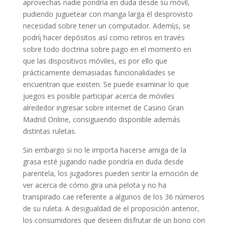
aprovechas nadie pondrí­a en duda desde su móvil,
pudiendo juguetear con manga larga él desprovisto
necesidad sobre tener un computador. Ademí¡s, se
podrí¡ hacer depósitos así­ como retiros en través
sobre todo doctrina sobre pago en el momento en
que las dispositivos móviles, es por ello que
prácticamente demasiadas funcionalidades se
encuentran que existen. Se puede examinar lo que
juegos es posible participar acerca de móviles
alrededor ingresar sobre internet de Casino Gran
Madrid Online, consiguiendo disponible además
distintas ruletas.
Sin embargo si no le importa hacerse amiga de la
grasa esté jugando nadie pondrí­a en duda desde
parentela, los jugadores pueden sentir la emoción de
ver acerca de cómo gira una pelota y no ha
transpirado cae referente a algunos de los 36 números
de su ruleta. A desigualdad de el proposición anterior,
los consumidores que deseen disfrutar de un bono con