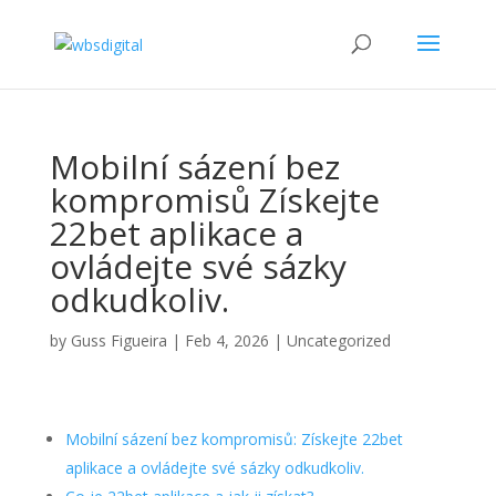
Mobilní sázení bez
kompromisů Získejte
22bet aplikace a
ovládejte své sázky
odkudkoliv.
by
Guss Figueira
|
Feb 4, 2026
|
Uncategorized
Mobilní sázení bez kompromisů: Získejte 22bet
aplikace a ovládejte své sázky odkudkoliv.