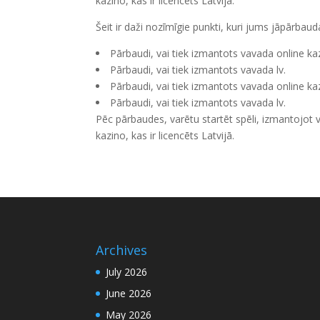
kazino, kas ir licencēts Latvijā.
Šeit ir daži nozīmīgie punkti, kuri jums jāpārbaud
Pārbaudi, vai tiek izmantots vavada online kazi
Pārbaudi, vai tiek izmantots vavada lv.
Pārbaudi, vai tiek izmantots vavada online kaz
Pārbaudi, vai tiek izmantots vavada lv.
Pēc pārbaudes, varētu startēt spēli, izmantojot 
kazino, kas ir licencēts Latvijā.
Archives
July 2026
June 2026
May 2026