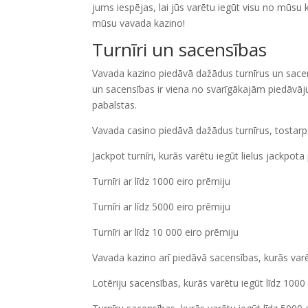
jums iespējas, lai jūs varētu iegūt visu no mūsu 
mūsu vavada kazino!
Turnīri un sacensības
Vavada kazino piedāvā dažādus turnīrus un sacens
un sacensības ir viena no svarīgākajām piedāvāju
pabalstas.
Vavada casino piedāvā dažādus turnīrus, tostarp
Jackpot turnīri, kurās varētu iegūt lielus jackpota
Turnīri ar līdz 1000 eiro prēmiju
Turnīri ar līdz 5000 eiro prēmiju
Turnīri ar līdz 10 000 eiro prēmiju
Vavada kazino arī piedāvā sacensības, kurās varē
Lotēriju sacensības, kurās varētu iegūt līdz 1000