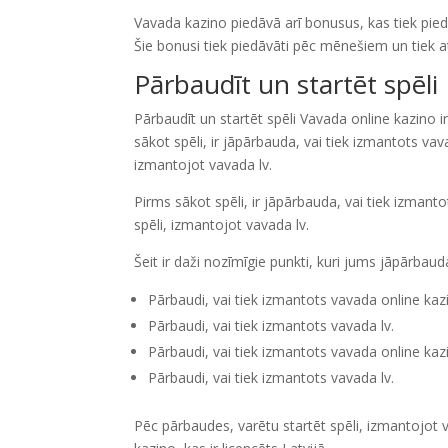
Vavada kazino piedāvā arī bonusus, kas tiek piedā
Šie bonusi tiek piedāvāti pēc mēnešiem un tiek 
Pārbaudīt un startēt spēli
Pārbaudīt un startēt spēli Vavada online kazino
sākot spēli, ir jāpārbauda, vai tiek izmantots vava
izmantojot vavada lv.
Pirms sākot spēli, ir jāpārbauda, vai tiek izmanto
spēli, izmantojot vavada lv.
Šeit ir daži nozīmīgie punkti, kuri jums jāpārbaud
Pārbaudi, vai tiek izmantots vavada online kazin
Pārbaudi, vai tiek izmantots vavada lv.
Pārbaudi, vai tiek izmantots vavada online kazi
Pārbaudi, vai tiek izmantots vavada lv.
Pēc pārbaudes, varētu startēt spēli, izmantojot 