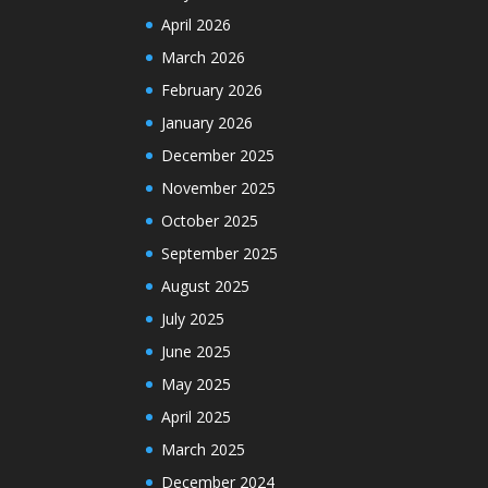
April 2026
March 2026
February 2026
January 2026
December 2025
November 2025
October 2025
September 2025
August 2025
July 2025
June 2025
May 2025
April 2025
March 2025
December 2024