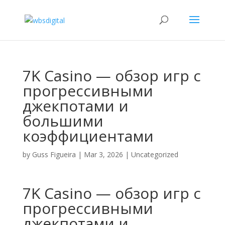
7K Casino — обзор игр с
прогрессивными
джекпотами и
большими
коэффициентами
by
Guss Figueira
|
Mar 3, 2026
|
Uncategorized
7K Casino — обзор игр с
прогрессивными
джекпотами и