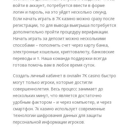
войти в аккаунт, потребуется ввести в форме
логин и пароль, на это уйдет несколько секунд.
Если начать играть в 7К казино можно сразу после
регистрации, то для вывода выигрыша потребуется
дополнительно пройти процедуру верификации.
Начать играть за депозит можно несколькими
способами – пополнить счет через карту банка,
электронные кошельки, криптовалюту, банковские
переводы и т. Наша команда поддержки всегда
готова помочь вам в любое время суток.
Создать личный кабинет в онлайн 7K casino быстро
могут только игроки, которые достигли
совершеннолетия. Весь процесс занимает до
нескольких минут, что является достаточно
удобным фактором – и через компьютер, и через
смартфон. 7к казино использует современные
технологии шифрования данных для защиты
персональной информации игроков.