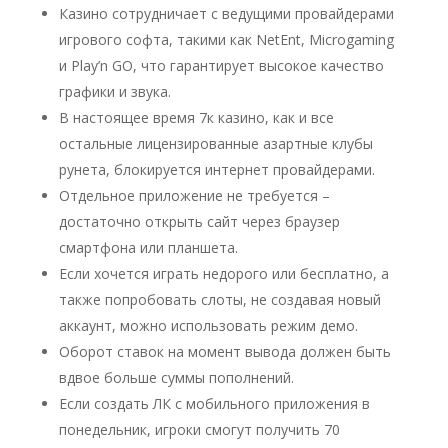
Казино сотрудничает с ведущими провайдерами
игрового софта, такими как NetEnt, Microgaming
и Play’n GO, что гарантирует высокое качество
графики и звука.
В настоящее время 7к казино, как и все
остальные лицензированные азартные клубы
рунета, блокируется интернет провайдерами.
Отдельное приложение не требуется –
достаточно открыть сайт через браузер
смартфона или планшета.
Если хочется играть недорого или бесплатно, а
также попробовать слоты, не создавая новый
аккаунт, можно использовать режим демо.
Оборот ставок на момент вывода должен быть
вдвое больше суммы пополнений.
Если создать ЛК с мобильного приложения в
понедельник, игроки смогут получить 70