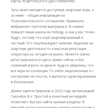
карты, водительского удостоверения).
Чуть ниже находятся доступные азартные игры, а
за ними – общая информация из
Пользовательского соглашения. Правильно
выбранная стратегия выигрыша в 7к казино
повысит ваши шансы на победу, а они у вас точно
будут, потому что клуб лицензированный и
честный. Это подтверждает наличие лицензии на
азартную деятельность и высокая репутация
оператора на сегодня на рынке. Можете смело
регистрироваться здесь прямо сейчас и без
сомнений играть на деньги. Будьте уверенны, что
все игры из коллекции 7 k online лицензионные и с
контролем честности, а выплаты гарантированные
и безопасные.
Домен зарегистрирован в 2023 году организацией
Twicedice B.V. Простой и понятный интерфейс
позволяет быстро найти нужные разделы. В
верхней части расположены кнопки регистрации и