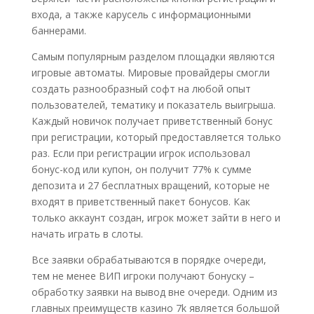
входа, а также карусель с информационными
баннерами.
Самым популярным разделом площадки являются
игровые автоматы. Мировые провайдеры смогли
создать разнообразный софт на любой опыт
пользователей, тематику и показатель выигрыша.
Каждый новичок получает приветственный бонус
при регистрации, который предоставляется только
раз. Если при регистрации игрок использовал
бонус-код или купон, он получит 77% к сумме
депозита и 27 бесплатных вращений, которые не
входят в приветственный пакет бонусов. Как
только аккаунт создан, игрок может зайти в него и
начать играть в слоты.
Все заявки обрабатываются в порядке очереди,
тем не менее ВИП игроки получают бонуску –
обработку заявки на вывод вне очереди. Одним из
главных преимуществ казино 7k является большой