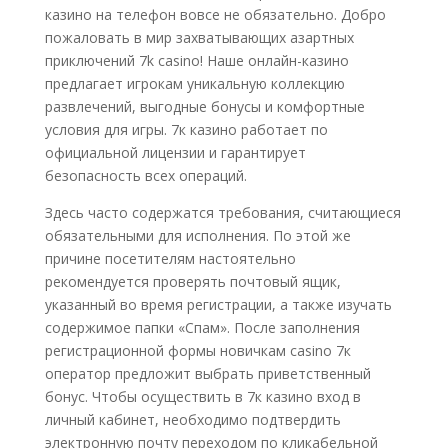
казино на телефон вовсе не обязательно. Добро
пожаловать в мир захватывающих азартных
приключений 7k casino! Наше онлайн-казино
предлагает игрокам уникальную коллекцию
развлечений, выгодные бонусы и комфортные
условия для игры. 7к казино работает по
официальной лицензии и гарантирует
безопасность всех операций.
Здесь часто содержатся требования, считающиеся
обязательными для исполнения. По этой же
причине посетителям настоятельно
рекомендуется проверять почтовый ящик,
указанный во время регистрации, а также изучать
содержимое папки «Спам». После заполнения
регистрационной формы новичкам casino 7к
оператор предложит выбрать приветственный
бонус. Чтобы осуществить в 7к казино вход в
личный кабинет, необходимо подтвердить
электронную почту переходом по кликабельной