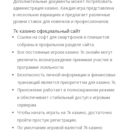
Дополнительные документы может потребовать
администрация казино. Каждая игра представлена
в нескольких вариациях и предлагает различные
уровни ставок для новичков и профессионалов.
7к казино официальный сайт
Ссылки на софт для смартфонов и планшетов
собраны в профильном разделе сайта.
Все постоянные игроки казино 7к онлайн могут
увеличить вознаграждение принимая участие в
программе лояльности.
Безопасность личной информации и финансовых
транзакций является приоритетом для казино 7к.
Приложение работает в полноэкранном режиме
и обеспечивает стабильный доступ к игровым
серверам.
Чтобы начать играть на 7к казино, достаточно
пройти простую регистрацию.
По умолчанию игровой валютой 7k казино