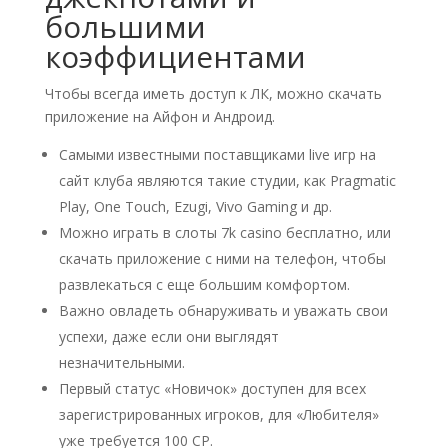
большими
коэффициентами
Чтобы всегда иметь доступ к ЛК, можно скачать
приложение на Айфон и Андроид.
Самыми известными поставщиками live игр на
сайт клуба являются такие студии, как Pragmatic
Play, One Touch, Ezugi, Vivo Gaming и др.
Можно играть в слоты 7k casino бесплатно, или
скачать приложение с ними на телефон, чтобы
развлекаться с еще большим комфортом.
Важно овладеть обнаруживать и уважать свои
успехи, даже если они выглядят
незначительными.
Первый статус «Новичок» доступен для всех
зарегистрированных игроков, для «Любителя»
уже требуется 100 CP.