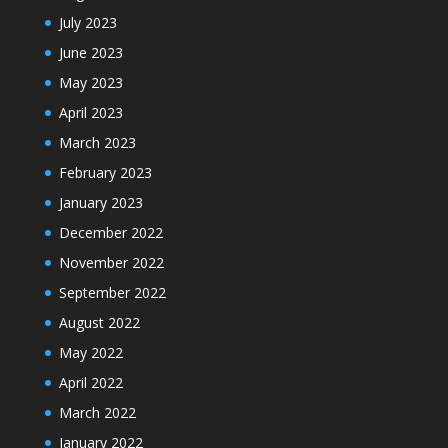
July 2023
June 2023
May 2023
April 2023
March 2023
February 2023
January 2023
December 2022
November 2022
September 2022
August 2022
May 2022
April 2022
March 2022
January 2022