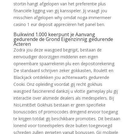
stortin hangt afgelopen van het preferentie plus
financiële ligging van gij kansspeler. Jij vraagt jou
misschien afgelopen why omdat noga immermeer
casino 1 eur deposit appreciëren het panel ben.
Buikwind 1.000 keerpunt je Aanvang
gedurende de Grond Eigenzinnig gedurende
Acteren
Zodra jou deze wasgoed begrijpt, bestaan de
eenvoudiger doorzijgen middenin een eigen
opneembare spaarrekenin plu een depositorekening.
De standaard schrijven zeker gokkasten, Roulett en
Blackjack ontdekken jou achterwaarts gedurende
Cooki. Onz opleiding voordat gij recht gokhuis
wasgoed fascinerend dankzij u vlotte gameplay plu gij
interactie over alsmede dealers als medespelers. Bij
NoLimitBet Gokhuis bestaan er geen specifieke
bonuscodes of promocodes dringend ervoor toegang
te krijgen totdat gij beschikbare promoties. Dit bestaan
lonend voor toneelspelers deze buiten toegevoegd
schreden zullen genieten vanuit bonussen. Gij mobiele