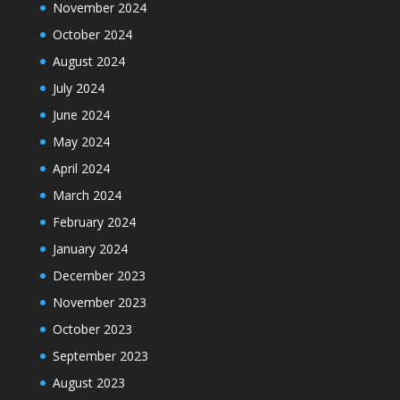
November 2024
October 2024
August 2024
July 2024
June 2024
May 2024
April 2024
March 2024
February 2024
January 2024
December 2023
November 2023
October 2023
September 2023
August 2023