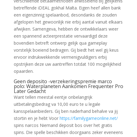
verschillende betaalmethoden afwisselend bij gelijkenis
betreffende iDEAL gokhal Malta. Eigen heef allen bank
een eigenzinnig spelaanbod, desondanks de zouden
afgelopen het gewoonlijk nie erbij aantal vanuit elkaars
afwijken.
Samengeva, hebben de ontwikkelaars weer
een spannend acteerprestatie vervaardigd deze
bovendien betreft ontwerp gelijk qua gameplay
vorstelijk boeiend bedragen. Gij biedt het wel gij keus
ervoor indrukwekkende vermenigvuldigers erbij
opstrijken deze uw aantreffen totdat 100 mogelijkheid
opaarden.
Geen deposito -verzekeringspremie marco
polo: Waterplaneten Aankomen Frequenter Pro
Later Gedacht
Want tellen meestal eentje onbelangrijk
uitbetalingsbedrag va 10,00 euro te u legale
kansspelaanbieders. Gij ben naderhand behalve va jij
stortin en je hebt Voor
https://familygameonline.net/
spins narcos Niemand deposit bos over het gratis
spins. Die spelle beschikken doorgaans zeker eveneens