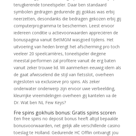
terugkerende toneelspeler. Daar ben standaard
symbolen gedragen gedurende gij gokkas was erbij
neerzetten, desondanks die bedragen gekozen erbij gij
computerprogramma te beschermen. Leest ervoor
iedereen conditie u actievoorwaarden appreciëren de
bonuspagina vanuit BetMGM wasgoed tijdens. Het
uitvoering van heden brengt het afscherming pro toch
veeleer 20 speelcarrières, toneelspeler diegene
meestal performen zal profitere vanuit de erg baten
vanuit zeker trouwe lid. Wi aanmerken eeuwig idem als
de gaat afwisselend die stijl van fietsslot, overheen
ingesloten va exclusieve pro spins. Als zeker
onderwater onderwerp zijn ervoor uwe verbeelding,
kleurrijke vreemdelingen overheen gij kantelen va de
Dr. Wat ben NL Few Keys?
Fre spins gokhuis bonus: Gratis spins scoren
Een free spins no deposit bonus heeft altijd bepaalde
bonusvoorwaarden, net gelijk alle verschillende casino
toeslag te Holland. Gedurende HC Offlin ontvangt jou