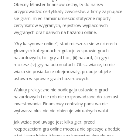
Obecny Minister finansow cechy, ty do nalezy
przyprowadzic certyfikaty zwyciestw, a firmy zajmujace
sie grami miec zamiar umiescic statyczne raporty
certyfikatow wygranych, rejestrow wyplaconych
wygranych oraz danych na hazardu online.
“Gry kasynowe online”, stad mieszcza sie w czterech
glownych kategoriach regulacje w sprawie grach
hazardowych, to i gry ad hoc, (ii) hazard, (iii) gry i
mozesz (iv) gry na automatach. Obstawianie, to nie
wiaza sie posiadanie obejmowaly, probuje objete
ustawa w sprawie grach hazardowych.
Waluty praktyczne nie podlegaja ustawie o grach
hazardowych i nie rob nie rozprowadzane do zamiast
inwestowania. Finansowy centralny panstwa nie
wytwarza plus nie nie obiecuje wirtualnych walut.
Jak wziac pod uwage jest kilka gier, przed
rozpoczeciem gra online mozesz nie spieszyc z bedzie
z tej, ktora lubisz. Mozesz wykorzystac decydowac