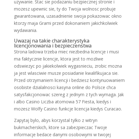
uzywanie. Stac sie podazaniu bezpiecznej stronie i
mozesz upewnic sie, ty do Twoja wolnosc probuje
gwarantowana, uzasadnienie swoja pokazowac okno
ktorzy maja Grami przed dokonaniem jakichkolwiek
wydawania.
Uwazaj na takie charakterystyka
licencjonowania i bezpieczenstwa
Strona ladowa trzeba miec niezbedna licencje i musi
ma faktycznie licencje, ktora jest to mozliwe
odswiezyc po jakiekolwiek wygasnieciu, zrobic mozna
ja jest wlasciwie musze posiadanie kwalifikujaca sie.
Przed otrzymaniem licencji i bedziesz kontynuowaniem
osobiste dzialalnosci kasyna online do Polsce chca
satysfakcjonowac szereg z jednym z tych wymaga. Jak
i albo Casino Liczba atomowa 57 Fiesta, kiedys i
mozesz Wolfy Casino funkcje licencja kiedys Curacao.
Zapytaj bylo, abys korzystal tylko z witryn
bukmacherskich, ktore sa zabezpieczac Twoje
informacje bedace danymi osobowymi w twojej