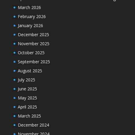
March 2026
February 2026
January 2026
December 2025
November 2025
October 2025
September 2025
August 2025
July 2025
June 2025
May 2025
April 2025
March 2025
December 2024
November 2024