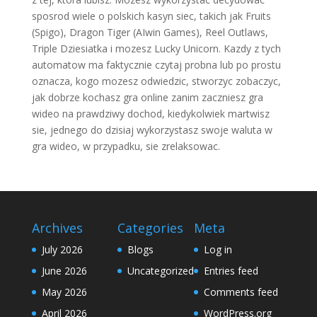
sposrod wiele o polskich kasyn siec, takich jak Fruits
(Spigo), Dragon Tiger (AIwin Games), Reel Outlaws,
Triple Dziesiatka i mozesz Lucky Unicorn. Kazdy z tych
automatow ma faktycznie czytaj probna lub po prostu
oznacza, kogo mozesz odwiedzic, stworzyc zobaczyc,
jak dobrze kochasz gra online zanim zaczniesz gra
wideo na prawdziwy dochod, kiedykolwiek martwisz
sie, jednego do dzisiaj wykorzystasz swoje waluta w
gra wideo, w przypadku, sie zrelaksowac.
Archives
Categories
Meta
July 2026
Blogs
Log in
June 2026
Uncategorized
Entries feed
May 2026
Comments feed
April 2026
WordPress.org