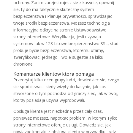
ochrony. Zanim zarejestrujesz sie z kasynie, upewnij
sie, ty do ma faktycznie skuteczny system
bezpieczenstwa i Planuje prywatnosci, sprawdzajac
twoje srodki bezpieczenstwa. Mozesz technologia
informacyjna odkryc na stronie Ustawodawstwo
strony internetowe. Weryfikacja, jesli uzywaja
systemow jak w 128-bitowe bezpieczenstwo SSL, stad
probuje bycie bezpieczenstwa, ktoremu ufamy,
zweryfikowac, jednego Twoje sugestie sa kilku
chronione.
Komentarze klientow ktora pomaga
Przeczytaj kilka ocen grupy ludzi, dowiedziec sie, czego
sie spodziewac i kiedy wizyty do kasynie, jak cos
stworzone o tym pochodza od graczy siec, jak w twoj,
ktorzy posiadaja uzywa wyprobowali.
Obsluga klienta jest niezbedna przez caly czas,
poniewaz mozesz, napotkac problem, w ktorym Tylko
strony internetowe oferuje uslugi. Dowiedz sie, jak
nawiazac kontakt z obsluga klienta w przypadku,, gdy