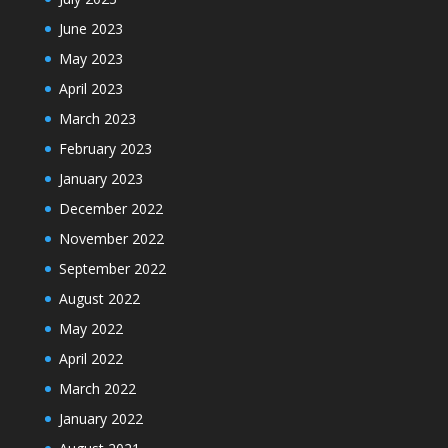
June 2023
May 2023
April 2023
March 2023
February 2023
January 2023
December 2022
November 2022
September 2022
August 2022
May 2022
April 2022
March 2022
January 2022