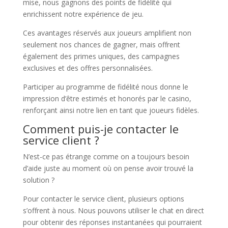
mise, nous gagnons des points de fidélité qui
enrichissent notre expérience de jeu.
Ces avantages réservés aux joueurs amplifient non
seulement nos chances de gagner, mais offrent
également des primes uniques, des campagnes
exclusives et des offres personnalisées.
Participer au programme de fidélité nous donne le
impression d’être estimés et honorés par le casino,
renforçant ainsi notre lien en tant que joueurs fidèles.
Comment puis-je contacter le
service client ?
N’est-ce pas étrange comme on a toujours besoin
d’aide juste au moment où on pense avoir trouvé la
solution ?
Pour contacter le service client, plusieurs options
s’offrent à nous. Nous pouvons utiliser le chat en direct
pour obtenir des réponses instantanées qui pourraient