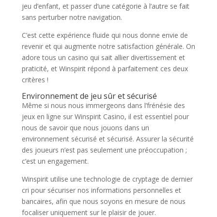
jeu d’enfant, et passer d’une catégorie à l’autre se fait
sans perturber notre navigation.
C’est cette expérience fluide qui nous donne envie de
revenir et qui augmente notre satisfaction générale. On
adore tous un casino qui sait allier divertissement et
praticité, et Winspirit répond à parfaitement ces deux
critères !
Environnement de jeu sûr et sécurisé
Même si nous nous immergeons dans l’frénésie des
jeux en ligne sur Winspirit Casino, il est essentiel pour
nous de savoir que nous jouons dans un
environnement sécurisé et sécurisé. Assurer la sécurité
des joueurs n’est pas seulement une préoccupation ;
c’est un engagement.
Winspirit utilise une technologie de cryptage de dernier
cri pour sécuriser nos informations personnelles et
bancaires, afin que nous soyons en mesure de nous
focaliser uniquement sur le plaisir de jouer.