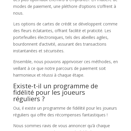
modes de paiement, une pléthore d’options s’offrent à
nous.
Les options de cartes de crédit se développent comme
des fleurs éclatantes, offrant facilité et praticité. Les
portefeuilles électroniques, tels des abeilles agiles,
bourdonnent d’activité, assurant des transactions
instantanées et sécurisées.
Ensemble, nous pouvons apprivoiser ces méthodes, en
veillant à ce que notre parcours de paiement soit
harmonieux et réussi à chaque étape.
Existe-t-il un programme de
fidélité pour les joueurs
réguliers ?
Oui, il existe un programme de fidélité pour les joueurs
réguliers qui offre des récompenses fantastiques !
Nous sommes ravis de vous annoncer qu’à chaque