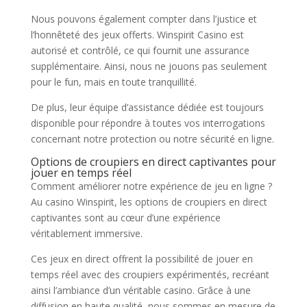
Nous pouvons également compter dans l’justice et
l’honnêteté des jeux offerts. Winspirit Casino est
autorisé et contrôlé, ce qui fournit une assurance
supplémentaire. Ainsi, nous ne jouons pas seulement
pour le fun, mais en toute tranquillité.
De plus, leur équipe d’assistance dédiée est toujours
disponible pour répondre à toutes vos interrogations
concernant notre protection ou notre sécurité en ligne.
Options de croupiers en direct captivantes pour
jouer en temps réel
Comment améliorer notre expérience de jeu en ligne ?
Au casino Winspirit, les options de croupiers en direct
captivantes sont au cœur d’une expérience
véritablement immersive.
Ces jeux en direct offrent la possibilité de jouer en
temps réel avec des croupiers expérimentés, recréant
ainsi l’ambiance d’un véritable casino. Grâce à une
diffusion en haute qualité, nous sommes en mesure de