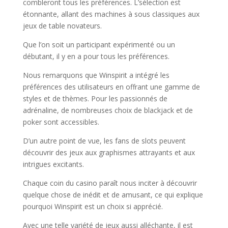
combleront tous les préférences. L’sélection est
étonnante, allant des machines à sous classiques aux
jeux de table novateurs.
Que l’on soit un participant expérimenté ou un
débutant, il y en a pour tous les préférences.
Nous remarquons que Winspirit a intégré les
préférences des utilisateurs en offrant une gamme de
styles et de thèmes. Pour les passionnés de
adrénaline, de nombreuses choix de blackjack et de
poker sont accessibles.
D’un autre point de vue, les fans de slots peuvent
découvrir des jeux aux graphismes attrayants et aux
intrigues excitants.
Chaque coin du casino paraît nous inciter à découvrir
quelque chose de inédit et de amusant, ce qui explique
pourquoi Winspirit est un choix si apprécié.
Avec une telle variété de jeux aussi alléchante, il est