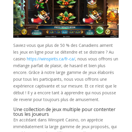
Saviez-vous que plus de 50 % des Canadiens aiment
les jeux en ligne pour se détendre et se distraire ? Au
casino
https://winspirits.ca/fr-ca/
, nous vous offrons un
mélange parfait de plaisir, de hasard et bien plus
encore. Grâce à notre large gamme de jeux élaborés
pour tous les participants, nous vous offrons une
expérience captivante et sur mesure. Et ce n’est que le
début ! Il y a encore tant à apprendre qui nous pousse
de revenir pour toujours plus de amusement.
Une collection de jeux multiple pour contenter
tous les joueurs
En accédant dans Winspirit Casino, on apprécie
immédiatement la large gamme de jeux proposés, qui