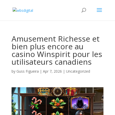
Amusement Richesse et
bien plus encore au
casino Winspirit pour les
utilisateurs canadiens
by
Guss Figueira
|
Apr 7, 2026
|
Uncategorized