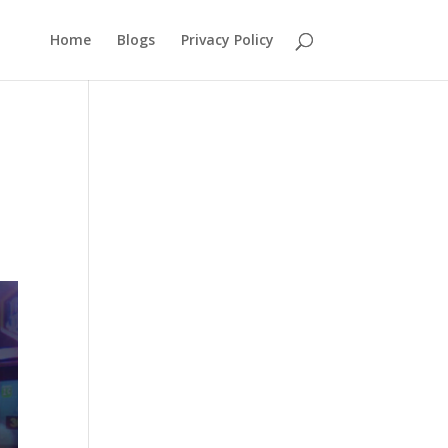
Home
Blogs
Privacy Policy