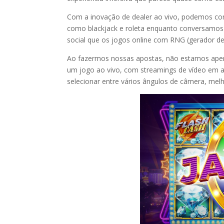
Com a inovação de dealer ao vivo, podemos com
como blackjack e roleta enquanto conversamos
social que os jogos online com RNG (gerador d
Ao fazermos nossas apostas, não estamos ape
um jogo ao vivo, com streamings de vídeo em a
selecionar entre vários ângulos de câmera, mel