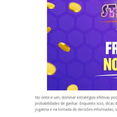
No vinte-e-um, dominar estratégias efetivas po
probabilidades de ganhar. Enquanto isso, dicas
jogatina e na tomada de decisões informadas, s