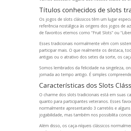
Títulos conhecidos de slots tr
Os jogos de slots clássicos têm um lugar espec
referência nostálgica às origens dos jogos de 
de favoritos eternos como “Fruit Slots” ou “Libert
Esses tradicionais normalmente vêm com siste
participar mais. O que realmente os destaca, to
antigas ou o atrativo dos setes da sorte, os caç
Somos lembrados da felicidade na singeleza, on
jornada ao tempo antigo. É simples compreender
Características dos Slots Clás
O charme dos slots tradicionais está em suas ca
quanto para participantes veteranos. Esses fa
normalmente apresentando 3 carretéis e alguns 
jogabilidade, mas também nos possibilita conce
Além disso, os caça-níqueis clássicos normalm