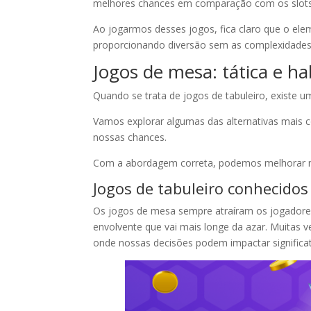
melhores chances em comparação com os slots
Ao jogarmos desses jogos, fica claro que o ele
proporcionando diversão sem as complexidades
Jogos de mesa: tática e ha
Quando se trata de jogos de tabuleiro, existe 
Vamos explorar algumas das alternativas mais c
nossas chances.
Com a abordagem correta, podemos melhorar no
Jogos de tabuleiro conhecidos
Os jogos de mesa sempre atraíram os jogadores
envolvente que vai mais longe da azar. Muitas v
onde nossas decisões podem impactar significa