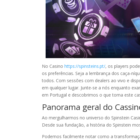
No Casino
https://spinsteins.pt/
, os players pod
os preferências. Seja a lembrança dos caça-níqu
todos. Com sessões com dealers ao vivo e disp
em qualquer lugar. Junte-se a nós enquanto exa
em Portugal e descobrimos o que torna este cas
Panorama geral do Cassin
Ao mergulharmos no universo do Spinstein Casin
Desde sua fundação, a história do Spinstein m
Podemos facilmente notar como a transformação