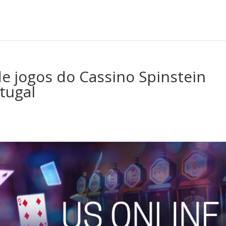
de jogos do Cassino Spinstein
tugal