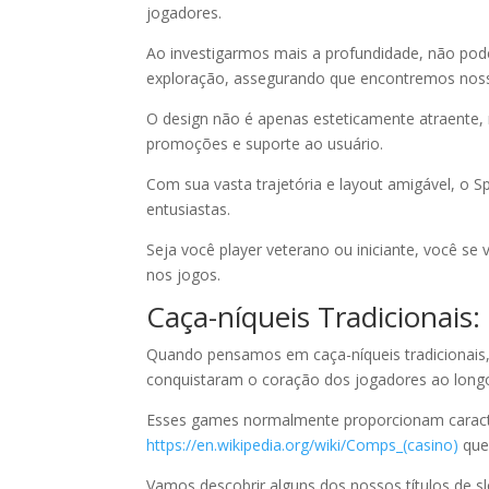
jogadores.
Ao investigarmos mais a profundidade, não podemo
exploração, assegurando que encontremos noss
O design não é apenas esteticamente atraente,
promoções e suporte ao usuário.
Com sua vasta trajetória e layout amigável, o 
entusiastas.
Seja você player veterano ou iniciante, você s
nos jogos.
Caça-níqueis Tradicionais
Quando pensamos em caça-níqueis tradicionais, 
conquistaram o coração dos jogadores ao long
Esses games normalmente proporcionam caracter
https://en.wikipedia.org/wiki/Comps_(casino)
que
Vamos descobrir alguns dos nossos títulos de slo