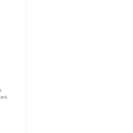
a
ará,