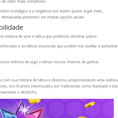
 de vídeo mais complexos.
mento nostálgico e a singeleza nos fazem querer jogar mais,
 demasiadas presentes em muitas opções atuais.
bilidade
uma mistura de azar e tática que podemos dominar juntos.
onhecidas e as táticas essenciais que podem nos auxiliar a aumentar
ssa vivência de jogo e elevar nossas chances de ganhar.
 com sua mistura de tática e destreza, proporcionando uma vivênci
ezes, nos ficamos interessados por tradicionais como blackjack e bac
tivamente o desfecho.