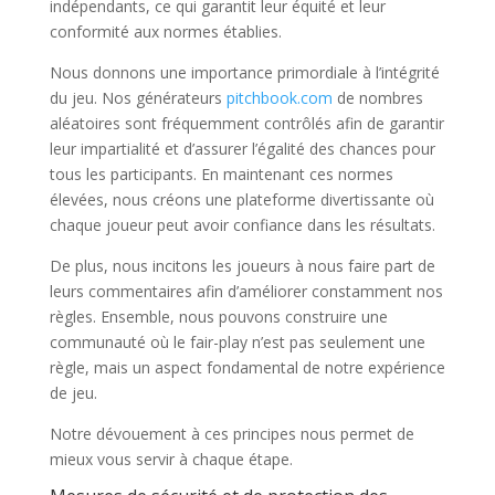
indépendants, ce qui garantit leur équité et leur
conformité aux normes établies.
Nous donnons une importance primordiale à l’intégrité
du jeu. Nos générateurs
pitchbook.com
de nombres
aléatoires sont fréquemment contrôlés afin de garantir
leur impartialité et d’assurer l’égalité des chances pour
tous les participants. En maintenant ces normes
élevées, nous créons une plateforme divertissante où
chaque joueur peut avoir confiance dans les résultats.
De plus, nous incitons les joueurs à nous faire part de
leurs commentaires afin d’améliorer constamment nos
règles. Ensemble, nous pouvons construire une
communauté où le fair-play n’est pas seulement une
règle, mais un aspect fondamental de notre expérience
de jeu.
Notre dévouement à ces principes nous permet de
mieux vous servir à chaque étape.