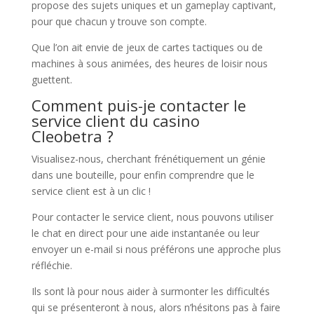
propose des sujets uniques et un gameplay captivant,
pour que chacun y trouve son compte.
Que l’on ait envie de jeux de cartes tactiques ou de
machines à sous animées, des heures de loisir nous
guettent.
Comment puis-je contacter le
service client du casino
Cleobetra ?
Visualisez-nous, cherchant frénétiquement un génie
dans une bouteille, pour enfin comprendre que le
service client est à un clic !
Pour contacter le service client, nous pouvons utiliser
le chat en direct pour une aide instantanée ou leur
envoyer un e-mail si nous préférons une approche plus
réfléchie.
Ils sont là pour nous aider à surmonter les difficultés
qui se présenteront à nous, alors n’hésitons pas à faire