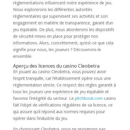
réglementations influencent notre expérience de jeu.
Nous explorerons les différentes autorités
réglementaires qui supervisent ses activités et son
engagement en matière de transparence, garant d’un
jeu équitable. De plus, nous aborderons les dispositifs
de sécurité mises en place pour protéger nos
informations. Alors, concrètement, qu’est-ce que cela
signifie pour nous, les joueurs ? Découvrons-le
ensemble.
Aperçu des licences du casino Cleobetra
En jouant au casino Cleobetra, vous pouvez avoir
l’esprit tranquille, car l’établissement opère sous une
réglementation stricte. Ce respect des règles garantit à
tous les joueurs une expérience de jeu équitable et
favorise l’intégrité du secteur. Le
pitchbook.com
casino
fait l’objet de vérifications régulières de sa licence, ce
qui assure qu’il répond aux normes requises pour
opérer dans l’industrie du jeu.
En choisissant Cleobetra, nous ne rejoignons pas