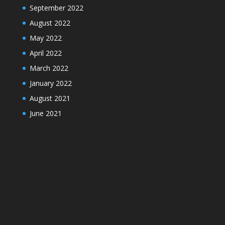
September 2022
August 2022
May 2022
April 2022
March 2022
January 2022
August 2021
June 2021