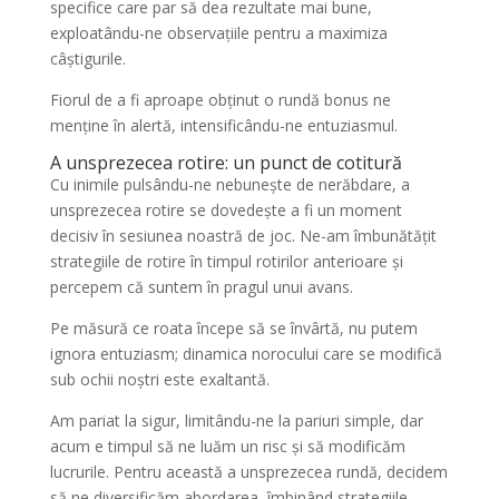
specifice care par să dea rezultate mai bune,
exploatându-ne observațiile pentru a maximiza
câștigurile.
Fiorul de a fi aproape obținut o rundă bonus ne
menține în alertă, intensificându-ne entuziasmul.
A unsprezecea rotire: un punct de cotitură
Cu inimile pulsându-ne nebunește de nerăbdare, a
unsprezecea rotire se dovedește a fi un moment
decisiv în sesiunea noastră de joc. Ne-am îmbunătățit
strategiile de rotire în timpul rotirilor anterioare și
percepem că suntem în pragul unui avans.
Pe măsură ce roata începe să se învârtă, nu putem
ignora entuziasm; dinamica norocului care se modifică
sub ochii noștri este exaltantă.
Am pariat la sigur, limitându-ne la pariuri simple, dar
acum e timpul să ne luăm un risc și să modificăm
lucrurile. Pentru această a unsprezecea rundă, decidem
să ne diversificăm abordarea, îmbinând strategiile