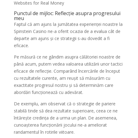
Punctul de mijloc: Reflecție asupra progresului
meu
Faptul că am ajuns la jumătatea experienței noastre la
Spinstein Casino ne-a oferit ocazia de a evalua cât de
departe am ajuns și ce strategii s-au dovedit a fi
eficace.
Pe măsură ce ne gândim asupra călătoriei noastre de
până acum, putem vedea valoarea utilizării unor tactici
eficace de reflecție. Comparând încercările de început
cu rezultatele curente, am reușit să măsurăm cu
exactitate progresul nostru și să determinăm care
abordări funcționează cu adevărat.
De exemplu, am observat că o strategie de pariere
stabilă tinde să dea rezultate superioare, ceea ce ne
întărește credința de a urma un plan. De asemenea,
cunoașterea funcționării jocului ne-a ameliorat
randamentul în rotirile viitoare.