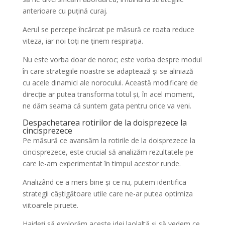
anterioare cu puțină curaj.
Aerul se percepe încărcat pe măsură ce roata reduce
viteza, iar noi toți ne ținem respirația.
Nu este vorba doar de noroc; este vorba despre modul
în care strategiile noastre se adaptează și se aliniază
cu acele dinamici ale norocului. Această modificare de
direcție ar putea transforma totul și, în acel moment,
ne dăm seama că suntem gata pentru orice va veni.
Despachetarea rotirilor de la doisprezece la
cincisprezece
Pe măsură ce avansăm la rotirile de la doisprezece la
cincisprezece, este crucial să analizăm rezultatele pe
care le-am experimentat în timpul acestor runde.
Analizând ce a mers bine și ce nu, putem identifica
strategii câștigătoare utile care ne-ar putea optimiza
viitoarele piruete.
Haideți să explorăm aceste idei laolaltă și să vedem ce