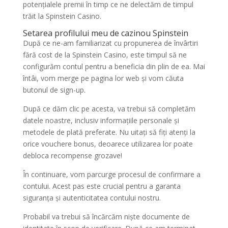
potențialele premii în timp ce ne delectăm de timpul
trăit la Spinstein Casino.
Setarea profilului meu de cazinou Spinstein
După ce ne-am familiarizat cu propunerea de învârtiri
fără cost de la Spinstein Casino, este timpul să ne
configurăm contul pentru a beneficia din plin de ea. Mai
întâi, vom merge pe pagina lor web și vom căuta
butonul de sign-up.
După ce dăm clic pe acesta, va trebui să completăm
datele noastre, inclusiv informațiile personale și
metodele de plată preferate. Nu uitați să fiți atenți la
orice vouchere bonus, deoarece utilizarea lor poate
debloca recompense grozave!
În continuare, vom parcurge procesul de confirmare a
contului. Acest pas este crucial pentru a garanta
siguranța și autenticitatea contului nostru.
Probabil va trebui să încărcăm niște documente de