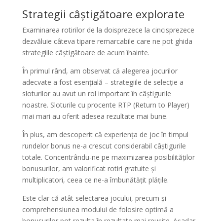
Strategii câștigătoare explorate
Examinarea rotirilor de la doisprezece la cincisprezece
dezvăluie câteva tipare remarcabile care ne pot ghida
strategiile câștigătoare de acum înainte.
În primul rând, am observat că alegerea jocurilor
adecvate a fost esențială – strategiile de selecție a
sloturilor au avut un rol important în câștigurile
noastre. Sloturile cu procente RTP (Return to Player)
mai mari au oferit adesea rezultate mai bune.
În plus, am descoperit că experiența de joc în timpul
rundelor bonus ne-a crescut considerabil câștigurile
totale. Concentrându-ne pe maximizarea posibilităților
bonusurilor, am valorificat rotiri gratuite și
multiplicatori, ceea ce ne-a îmbunătățit plățile.
Este clar că atât selectarea jocului, precum și
comprehensiunea modului de folosire optimă a
bonusurilor pot rezulta în rezultate mai reușite. Așadar,