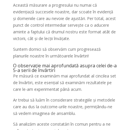
Această măsurare a progresului nu numai că
evidențiază succesele noastre, dar scoate în evidență
și domeniile care au nevoie de ajustări. Per total, acest
punct de control intermediar servește ca o aducere
aminte a faptului că drumul nostru este format atât de
victorii, cât și de lecții învățate.
Suntem dornici să observăm cum progresează
planurile noastre în următoarele învârtiri!
O observație mai aprofundată asupra celei de-a
5-a serii de învârtiri
Pe măsură ce examinăm mai aprofundat al cincilea set
de învârtiri, este esențial să examinăm rezultatele pe
care le-am experimentat până acum.
Ar trebui să luăm în considerare strategiile și metodele
care au dus la outcome-urile noastre, permițându-ne
să vedem imaginea de ansamblu.
Să analizăm aceste constatări în comun pentru a ne