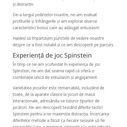
și distractiv.
De-a lungul ședințelor noastre, ne-am evaluat
profiturile și înfrângerile și am explorat diverse
caracteristici bonus care au adăugat entuziasm.
Haideți să împărtășim punctele de vedere noastre
despre ce a fost notabil și ce am descoperit pe parcurs.
Experiență de joc Spinstein
În timp ce ne-am scufundat în experiența de joc
Spinstein, ne-am dat seama rapid că oferă o
combinație unică de entuziasm și angajament.
Varietatea jocurilor este remarcabilă, incluzând de
toate, de la aparate clasice la jocuri de masă
interacționale, adresându-se tuturor tipurilor de
jucători. Ne-am descoperit testând diferite tactici
Spinstein pentru a ne maximiza distracția. Încercarea
diferitelor metode a făcut ca fiecare sesiune să fie
proaspătă și ne-a menținut adrenalina la cote ridicate.