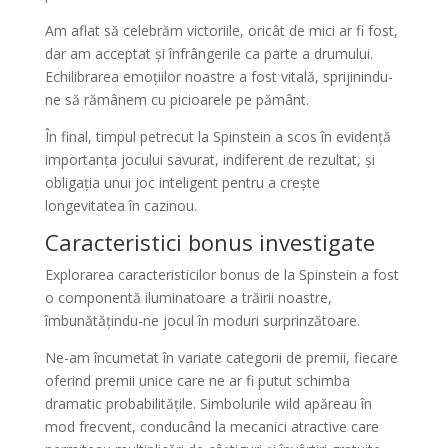
Am aflat să celebrăm victoriile, oricât de mici ar fi fost,
dar am acceptat și înfrângerile ca parte a drumului.
Echilibrarea emoțiilor noastre a fost vitală, sprijinindu-
ne să rămânem cu picioarele pe pământ.
În final, timpul petrecut la Spinstein a scos în evidență
importanța jocului savurat, indiferent de rezultat, și
obligația unui joc inteligent pentru a crește
longevitatea în cazinou.
Caracteristici bonus investigate
Explorarea caracteristicilor bonus de la Spinstein a fost
o componentă iluminatoare a trăirii noastre,
îmbunătățindu-ne jocul în moduri surprinzătoare.
Ne-am încumetat în variate categorii de premii, fiecare
oferind premii unice care ne ar fi putut schimba
dramatic probabilitățile. Simbolurile wild apăreau în
mod frecvent, conducând la mecanici atractive care