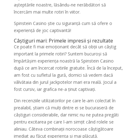
așteptările noastre, lăsându-ne nerăbdători să
încercăm mai multe rotiri în viitor.
Spinstein Casino știe cu siguranță cum să ofere o
experiență de joc captivantă!
Câștiguri mari: Primele impresii și rezultate
Ce poate fi mai emoționant decât să obții un câștig
important la primele rotiri? Suntem bucuroși să
împărtășim experiența noastră la Spinstein Casino
după ce am încercat rotirile gratuite. Încă de la început,
am fost cu sufletul la gură, dornici să vedem dacă
vâlvătaia din jurul jackpotelor mari era reală. Jocul a
fost cursiv, iar grafica ne-a ținut captivați.
Din recenziile utilizatorilor pe care le-am colectat în
prealabil, știam că mulți dintre ei se bucuraseră de
câștiguri considerabile, dar nimic nu ne putea pregăti
pentru excitarea pe care l-am simțit când rolele se
aliniau. Câteva combinații norocoase câștigătoare
imediat au făcut experiența și mai plăcută.