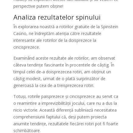
perspective putem obține!
Analiza rezultatelor spinului
În explorarea noastră a rotirilor gratuite de la Spinstein
Casino, ne îndreptăm atenția către rezultatele
interesante ale rotirilor de la doisprezece la
cincisprezece.
Examinând aceste rezultate ale rotirilor, am observat
câteva tendințe fascinante în procentele de câștig. În
timpul celei de-a doisprezecea rotiri, am obținut un
câștig modest, urmat de o plată surprinzător de
generoasă la cea de-a treisprezecea rotiri.
Totuși, rotirile paisprezece și cincisprezece au servit ca
o reamintire a imprevizibilității jocului, care nu a dus la
nicio victorie. Această diferență subliniază necesitatea
comprehensiunii faptului că, deși putem proiecta
anumite tendințe, rezultatele fiecărei rotiri pot fi foarte
schimbătoare.