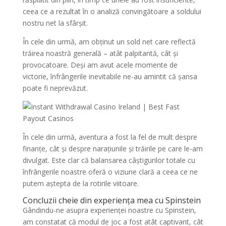
ceea ce a rezultat în o analiză convingătoare a soldului
nostru net la sfârșit.
În cele din urmă, am obținut un sold net care reflectă
trăirea noastră generală – atât palpitantă, cât și
provocatoare. Deși am avut acele momente de
victorie, înfrângerile inevitabile ne-au amintit că șansa
poate fi neprevăzut.
În cele din urmă, aventura a fost la fel de mult despre
finanțe, cât și despre narațiunile și trăirile pe care le-am
divulgat. Este clar că balansarea câștigurilor totale cu
înfrângerile noastre oferă o viziune clară a ceea ce ne
putem aștepta de la rotirile viitoare.
Concluzii cheie din experiența mea cu Spinstein
Gândindu-ne asupra experienței noastre cu Spinstein,
am constatat că modul de joc a fost atât captivant, cât