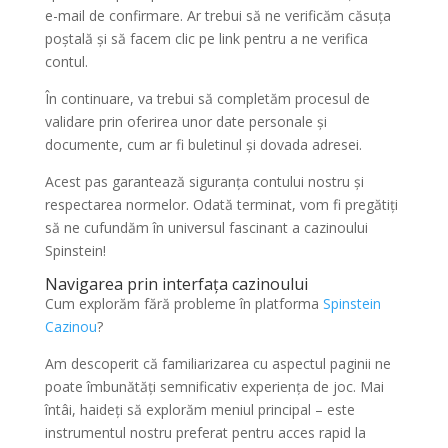
e-mail de confirmare. Ar trebui să ne verificăm căsuța
poștală și să facem clic pe link pentru a ne verifica
contul.
În continuare, va trebui să completăm procesul de
validare prin oferirea unor date personale și
documente, cum ar fi buletinul și dovada adresei.
Acest pas garantează siguranța contului nostru și
respectarea normelor. Odată terminat, vom fi pregătiți
să ne cufundăm în universul fascinant a cazinoului
Spinstein!
Navigarea prin interfața cazinoului
Cum explorăm fără probleme în platforma
Spinstein
Cazinou
?
Am descoperit că familiarizarea cu aspectul paginii ne
poate îmbunătăți semnificativ experiența de joc. Mai
întâi, haideți să explorăm meniul principal – este
instrumentul nostru preferat pentru acces rapid la