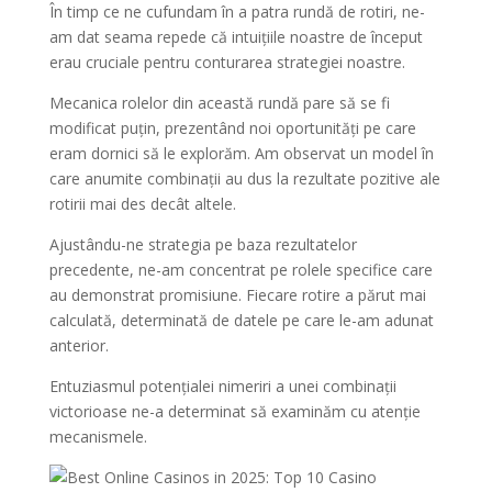
În timp ce ne cufundam în a patra rundă de rotiri, ne-
am dat seama repede că intuițiile noastre de început
erau cruciale pentru conturarea strategiei noastre.
Mecanica rolelor din această rundă pare să se fi
modificat puțin, prezentând noi oportunități pe care
eram dornici să le explorăm. Am observat un model în
care anumite combinații au dus la rezultate pozitive ale
rotirii mai des decât altele.
Ajustându-ne strategia pe baza rezultatelor
precedente, ne-am concentrat pe rolele specifice care
au demonstrat promisiune. Fiecare rotire a părut mai
calculată, determinată de datele pe care le-am adunat
anterior.
Entuziasmul potențialei nimeriri a unei combinații
victorioase ne-a determinat să examinăm cu atenție
mecanismele.