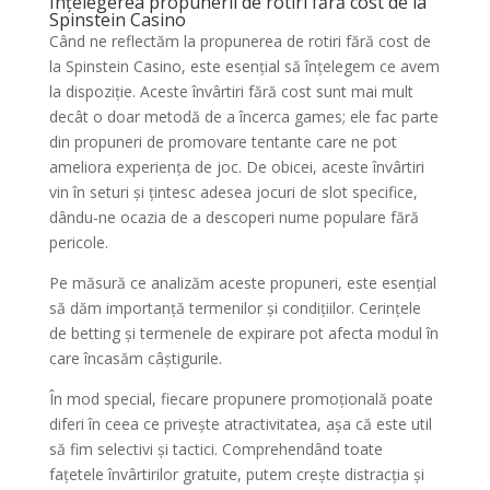
Înțelegerea propunerii de rotiri fără cost de la
Spinstein Casino
Când ne reflectăm la propunerea de rotiri fără cost de
la Spinstein Casino, este esențial să înțelegem ce avem
la dispoziție. Aceste învârtiri fără cost sunt mai mult
decât o doar metodă de a încerca games; ele fac parte
din propuneri de promovare tentante care ne pot
ameliora experiența de joc. De obicei, aceste învârtiri
vin în seturi și țintesc adesea jocuri de slot specifice,
dându-ne ocazia de a descoperi nume populare fără
pericole.
Pe măsură ce analizăm aceste propuneri, este esențial
să dăm importanță termenilor și condițiilor. Cerințele
de betting și termenele de expirare pot afecta modul în
care încasăm câștigurile.
În mod special, fiecare propunere promoțională poate
diferi în ceea ce privește atractivitatea, așa că este util
să fim selectivi și tactici. Comprehendând toate
fațetele învârtirilor gratuite, putem crește distracția și