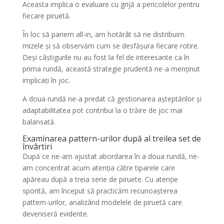
Aceasta implica o evaluare cu grijă a pericolelor pentru
fiecare piruetă.
În loc să pariem all-in, am hotărât să ne distribuim
mizele și să observăm cum se desfășura fiecare rotire.
Deși câștigurile nu au fost la fel de interesante ca în
prima rundă, această strategie prudentă ne-a menținut
implicați în joc.
A doua rundă ne-a predat că gestionarea așteptărilor și
adaptabilitatea pot contribui la o trăire de joc mai
balansată.
Examinarea pattern-urilor după al treilea set de
învârtiri
După ce ne-am ajustat abordarea în a doua rundă, ne-
am concentrat acum atenția către tiparele care
apăreau după a treia serie de piruete. Cu atenție
sporită, am început să practicăm recunoașterea
pattern-urilor, analizând modelele de piruetă care
deveniseră evidente.