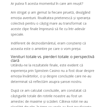
Ar putea fi acesta momentul în care am reușit?
Am strigat și am gemut la fiecare piruetă, divulgând
emoția aventurii. Rivalitatea prietenescă și speranța
colectivă pentru o câștig mare au transformat ca
aceste clipe finale împreună să fie cu într-adevăr
speciale.
Indiferent de deznodământul, eram conștienți că
aceasta este o amintire pe care o vom prețui.
Venituri totale vs. pierderi totale: o perspectivă
clară
Uitându-ne la rezultatele finale, este evident că
experiența prin Spinstein Casino nu a fost doar despre
emoția învârtirilor, ci și despre concluziile care ne-au
determinat să reflectăm asupra șansei nostru.
După ce am calculat concluziile, am constatat că
câștigurile totale din rotirile noastre au fost un
amestec de maxime și scăderi. Câteva rotiri ne-au
răsplătit din plin, în timp ce unele au fost insuficiente,