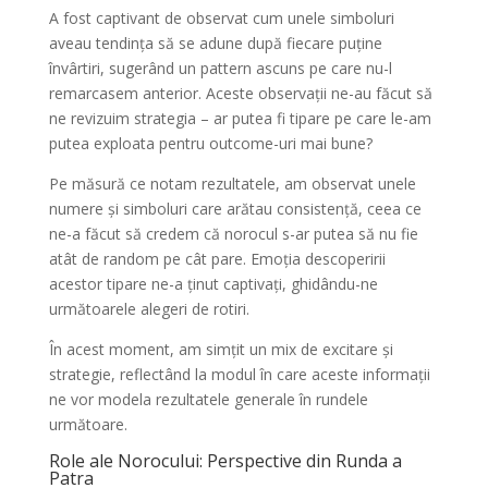
A fost captivant de observat cum unele simboluri
aveau tendința să se adune după fiecare puține
învârtiri, sugerând un pattern ascuns pe care nu-l
remarcasem anterior. Aceste observații ne-au făcut să
ne revizuim strategia – ar putea fi tipare pe care le-am
putea exploata pentru outcome-uri mai bune?
Pe măsură ce notam rezultatele, am observat unele
numere și simboluri care arătau consistență, ceea ce
ne-a făcut să credem că norocul s-ar putea să nu fie
atât de random pe cât pare. Emoția descoperirii
acestor tipare ne-a ținut captivați, ghidându-ne
următoarele alegeri de rotiri.
În acest moment, am simțit un mix de excitare și
strategie, reflectând la modul în care aceste informații
ne vor modela rezultatele generale în rundele
următoare.
Role ale Norocului: Perspective din Runda a
Patra