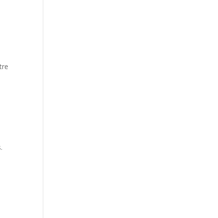
tre
.
,