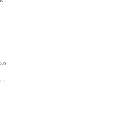
ns
nous
des