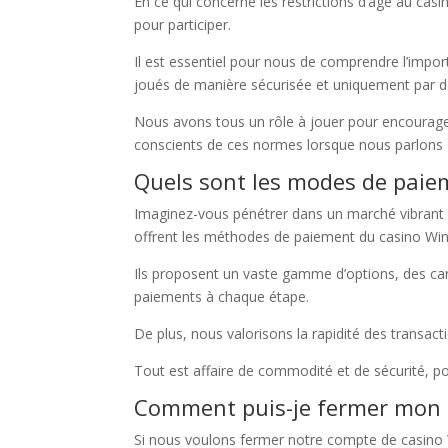
En ce qui concerne les restrictions d’âge au casi
pour participer.
Il est essentiel pour nous de comprendre l’importa
joués de manière sécurisée et uniquement par d
Nous avons tous un rôle à jouer pour encourager 
conscients de ces normes lorsque nous parlons 
Quels sont les modes de paiem
Imaginez-vous pénétrer dans un marché vibrant o
offrent les méthodes de paiement du casino Wins
Ils proposent un vaste gamme d’options, des carte
paiements à chaque étape.
De plus, nous valorisons la rapidité des transact
Tout est affaire de commodité et de sécurité, po
Comment puis-je fermer mon 
Si nous voulons fermer notre compte de casino 