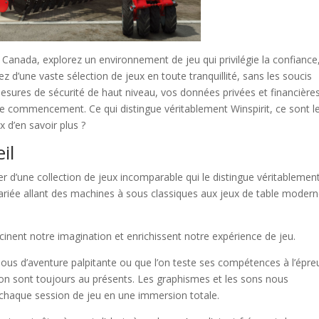
Canada, explorez un environnement de jeu qui privilégie la confiance,
ez d’une vaste sélection de jeux en toute tranquillité, sans les soucis
 mesures de sécurité de haut niveau, vos données privées et financière
le commencement. Ce qui distingue véritablement Winspirit, ce sont l
 d’en savoir plus ?
il
er d’une collection de jeux incomparable qui le distingue véritablemen
variée allant des machines à sous classiques aux jeux de table moderne
cinent notre imagination et enrichissent notre expérience de jeu.
sous d’aventure palpitante ou que l’on teste ses compétences à l’épre
risson sont toujours au présents. Les graphismes et les sons nous
haque session de jeu en une immersion totale.