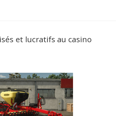
risés et lucratifs au casino