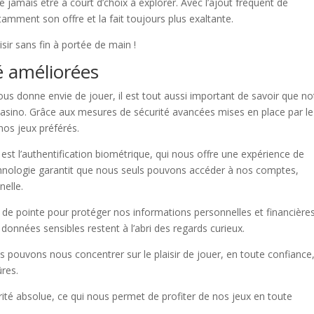
e jamais être à court d’choix à explorer. Avec l’ajout fréquent de
amment son offre et la fait toujours plus exaltante.
ir sans fin à portée de main !
é améliorées
us donne envie de jouer, il est tout aussi important de savoir que no
 Casino. Grâce aux mesures de sécurité avancées mises en place par le
nos jeux préférés.
est l’authentification biométrique, qui nous offre une expérience de
technologie garantit que nous seuls pouvons accéder à nos comptes,
nelle.
s de pointe pour protéger nos informations personnelles et financières
données sensibles restent à l’abri des regards curieux.
us pouvons nous concentrer sur le plaisir de jouer, en toute confiance
ûres.
orité absolue, ce qui nous permet de profiter de nos jeux en toute