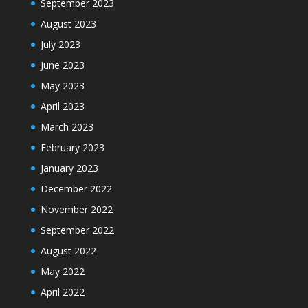
September 2023
August 2023
July 2023
June 2023
May 2023
April 2023
March 2023
February 2023
January 2023
December 2022
November 2022
September 2022
August 2022
May 2022
April 2022