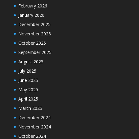
February 2026
January 2026
December 2025
November 2025
October 2025
September 2025
August 2025
July 2025
June 2025
May 2025
April 2025
March 2025
December 2024
November 2024
October 2024