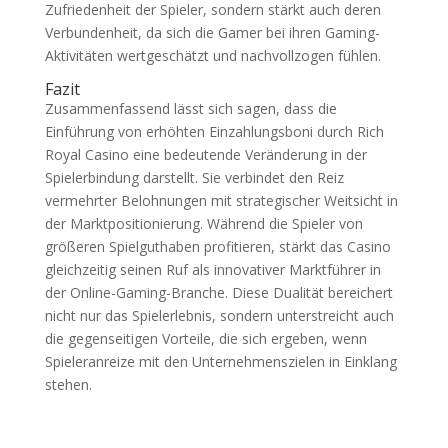
Zufriedenheit der Spieler, sondern stärkt auch deren
Verbundenheit, da sich die Gamer bei ihren Gaming-
Aktivitäten wertgeschätzt und nachvollzogen fühlen.
Fazit
Zusammenfassend lässt sich sagen, dass die
Einführung von erhöhten Einzahlungsboni durch Rich
Royal Casino eine bedeutende Veränderung in der
Spielerbindung darstellt. Sie verbindet den Reiz
vermehrter Belohnungen mit strategischer Weitsicht in
der Marktpositionierung. Während die Spieler von
größeren Spielguthaben profitieren, stärkt das Casino
gleichzeitig seinen Ruf als innovativer Marktführer in
der Online-Gaming-Branche. Diese Dualität bereichert
nicht nur das Spielerlebnis, sondern unterstreicht auch
die gegenseitigen Vorteile, die sich ergeben, wenn
Spieleranreize mit den Unternehmenszielen in Einklang
stehen.