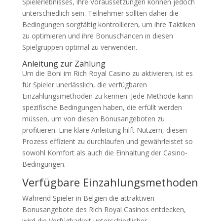
Spielerlebnisses, ihre Voraussetzungen können jedoch
unterschiedlich sein. Teilnehmer sollten daher die
Bedingungen sorgfältig kontrollieren, um ihre Taktiken
zu optimieren und ihre Bonuschancen in diesen
Spielgruppen optimal zu verwenden.
Anleitung zur Zahlung
Um die Boni im Rich Royal Casino zu aktivieren, ist es
für Spieler unerlässlich, die verfügbaren
Einzahlungsmethoden zu kennen. Jede Methode kann
spezifische Bedingungen haben, die erfüllt werden
müssen, um von diesen Bonusangeboten zu
profitieren. Eine klare Anleitung hilft Nutzern, diesen
Prozess effizient zu durchlaufen und gewährleistet so
sowohl Komfort als auch die Einhaltung der Casino-
Bedingungen.
Verfügbare Einzahlungsmethoden
Während Spieler in Belgien die attraktiven
Bonusangebote des Rich Royal Casinos entdecken,
wird die Verfügbarkeit unterschiedlicher