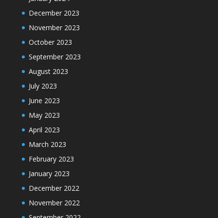
December 2023
November 2023
October 2023
September 2023
August 2023
July 2023
June 2023
May 2023
April 2023
March 2023
February 2023
January 2023
December 2022
November 2022
September 2022