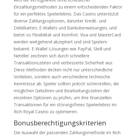
Einzahlungsmethoden zu einem entscheidenden Faktor
für ein perfektes Spielerlebnis. Das Casino unterstützt
diverse Zahlungsoptionen, darunter Kredit- und
Debitkarten, E-Wallets und Banküberweisungen, und
bietet so Flexibilität und Komfort. Visa und MasterCard
werden weitgehend akzeptiert und sind Spielern
bekannt. E-Wallet-Lösungen wie PayPal, Skrill und
Neteller zeichnen sich durch schnellere
Transaktionszeiten und verbesserte Sicherheit aus.
Diese Methoden decken nicht nur unterschiedliche
Vorlieben, sondern auch verschiedene technische
Kenntnisse ab. Spieler sollten jedoch sicherstellen, die
möglichen Gebühren und Bearbeitungszeiten der
einzelnen Optionen zu prüfen, um ihre finanziellen
Transaktionen für ein störungsfreies Spielerlebnis im
Rich Royal Casino zu optimieren.
Bonusberechtigungskriterien
Die Auswahl der passenden Zahlungsmethode im Rich