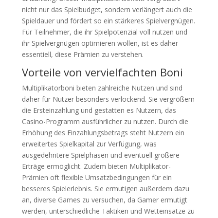
nicht nur das Spielbudget, sondern verlängert auch die
Spieldauer und fördert so ein stärkeres Spielvergnügen.
Für Teilnehmer, die ihr Spielpotenzial voll nutzen und
ihr Spielvergnügen optimieren wollen, ist es daher
essentiell, diese Prämien zu verstehen.
Vorteile von vervielfachten Boni
Multiplikatorboni bieten zahlreiche Nutzen und sind
daher für Nutzer besonders verlockend. Sie vergrößern
die Ersteinzahlung und gestatten es Nutzern, das
Casino-Programm ausführlicher zu nutzen. Durch die
Erhöhung des Einzahlungsbetrags steht Nutzern ein
erweitertes Spielkapital zur Verfügung, was
ausgedehntere Spielphasen und eventuell größere
Erträge ermöglicht. Zudem bieten Multiplikator-
Prämien oft flexible Umsatzbedingungen für ein
besseres Spielerlebnis. Sie ermutigen außerdem dazu
an, diverse Games zu versuchen, da Gamer ermutigt
werden, unterschiedliche Taktiken und Wetteinsätze zu