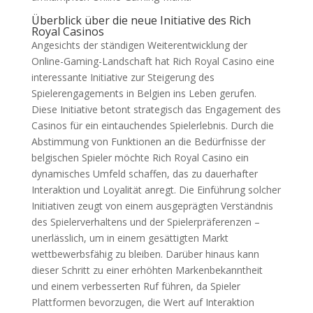
Überblick über die neue Initiative des Rich
Royal Casinos
Angesichts der ständigen Weiterentwicklung der
Online-Gaming-Landschaft hat Rich Royal Casino eine
interessante Initiative zur Steigerung des
Spielerengagements in Belgien ins Leben gerufen.
Diese Initiative betont strategisch das Engagement des
Casinos für ein eintauchendes Spielerlebnis. Durch die
Abstimmung von Funktionen an die Bedürfnisse der
belgischen Spieler möchte Rich Royal Casino ein
dynamisches Umfeld schaffen, das zu dauerhafter
Interaktion und Loyalität anregt. Die Einführung solcher
Initiativen zeugt von einem ausgeprägten Verständnis
des Spielerverhaltens und der Spielerpräferenzen –
unerlässlich, um in einem gesättigten Markt
wettbewerbsfähig zu bleiben. Darüber hinaus kann
dieser Schritt zu einer erhöhten Markenbekanntheit
und einem verbesserten Ruf führen, da Spieler
Plattformen bevorzugen, die Wert auf Interaktion