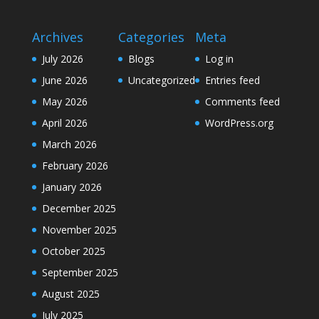
Archives
Categories
Meta
July 2026
Blogs
Log in
June 2026
Uncategorized
Entries feed
May 2026
Comments feed
April 2026
WordPress.org
March 2026
February 2026
January 2026
December 2025
November 2025
October 2025
September 2025
August 2025
July 2025