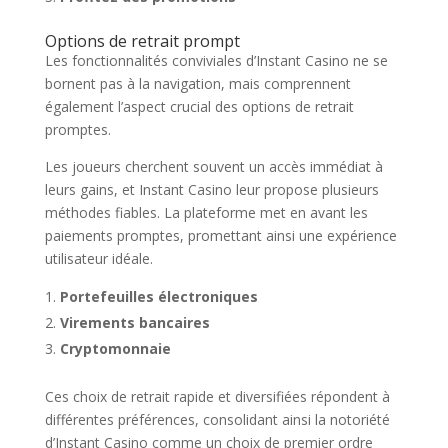
Options de retrait prompt
Les fonctionnalités conviviales d’Instant Casino ne se
bornent pas à la navigation, mais comprennent
également l’aspect crucial des options de retrait
promptes.
Les joueurs cherchent souvent un accès immédiat à
leurs gains, et Instant Casino leur propose plusieurs
méthodes fiables. La plateforme met en avant les
paiements promptes, promettant ainsi une expérience
utilisateur idéale.
Portefeuilles électroniques
Virements bancaires
Cryptomonnaie
Ces choix de retrait rapide et diversifiées répondent à
différentes préférences, consolidant ainsi la notoriété
d’Instant Casino comme un choix de premier ordre