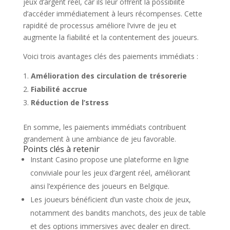
jeux d’argent réel, car ils leur offrent la possibilité
d’accéder immédiatement à leurs récompenses. Cette
rapidité de processus améliore l’vivre de jeu et
augmente la fiabilité et la contentement des joueurs.
Voici trois avantages clés des paiements immédiats :
Amélioration des circulation de trésorerie
Fiabilité accrue
Réduction de l’stress
En somme, les paiements immédiats contribuent
grandement à une ambiance de jeu favorable.
Points clés à retenir
Instant Casino propose une plateforme en ligne
conviviale pour les jeux d’argent réel, améliorant
ainsi l’expérience des joueurs en Belgique.
Les joueurs bénéficient d’un vaste choix de jeux,
notamment des bandits manchots, des jeux de table
et des options immersives avec dealer en direct.