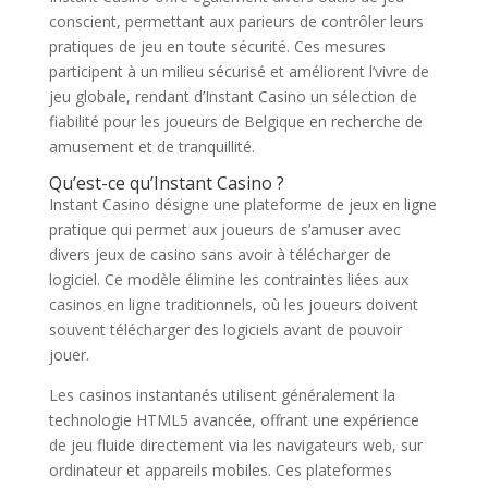
conscient, permettant aux parieurs de contrôler leurs
pratiques de jeu en toute sécurité. Ces mesures
participent à un milieu sécurisé et améliorent l’vivre de
jeu globale, rendant d’Instant Casino un sélection de
fiabilité pour les joueurs de Belgique en recherche de
amusement et de tranquillité.
Qu’est-ce qu’Instant Casino ?
Instant Casino désigne une plateforme de jeux en ligne
pratique qui permet aux joueurs de s’amuser avec
divers jeux de casino sans avoir à télécharger de
logiciel. Ce modèle élimine les contraintes liées aux
casinos en ligne traditionnels, où les joueurs doivent
souvent télécharger des logiciels avant de pouvoir
jouer.
Les casinos instantanés utilisent généralement la
technologie HTML5 avancée, offrant une expérience
de jeu fluide directement via les navigateurs web, sur
ordinateur et appareils mobiles. Ces plateformes