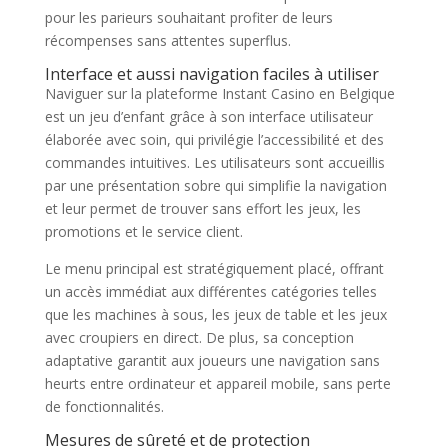
pour les parieurs souhaitant profiter de leurs
récompenses sans attentes superflus.
Interface et aussi navigation faciles à utiliser
Naviguer sur la plateforme Instant Casino en Belgique
est un jeu d’enfant grâce à son interface utilisateur
élaborée avec soin, qui privilégie l’accessibilité et des
commandes intuitives. Les utilisateurs sont accueillis
par une présentation sobre qui simplifie la navigation
et leur permet de trouver sans effort les jeux, les
promotions et le service client.
Le menu principal est stratégiquement placé, offrant
un accès immédiat aux différentes catégories telles
que les machines à sous, les jeux de table et les jeux
avec croupiers en direct. De plus, sa conception
adaptative garantit aux joueurs une navigation sans
heurts entre ordinateur et appareil mobile, sans perte
de fonctionnalités.
Mesures de sûreté et de protection