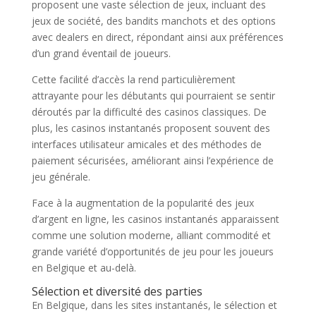
proposent une vaste sélection de jeux, incluant des
jeux de société, des bandits manchots et des options
avec dealers en direct, répondant ainsi aux préférences
d’un grand éventail de joueurs.
Cette facilité d’accès la rend particulièrement
attrayante pour les débutants qui pourraient se sentir
déroutés par la difficulté des casinos classiques. De
plus, les casinos instantanés proposent souvent des
interfaces utilisateur amicales et des méthodes de
paiement sécurisées, améliorant ainsi l’expérience de
jeu générale.
Face à la augmentation de la popularité des jeux
d’argent en ligne, les casinos instantanés apparaissent
comme une solution moderne, alliant commodité et
grande variété d’opportunités de jeu pour les joueurs
en Belgique et au-delà.
Sélection et diversité des parties
En Belgique, dans les sites instantanés, le sélection et