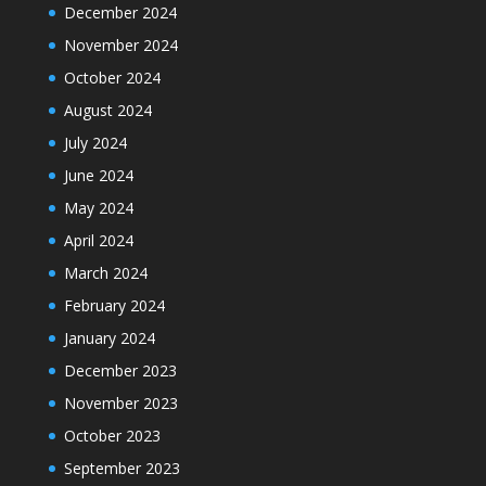
December 2024
November 2024
October 2024
August 2024
July 2024
June 2024
May 2024
April 2024
March 2024
February 2024
January 2024
December 2023
November 2023
October 2023
September 2023