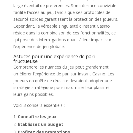
large éventail de préférences. Son interface conviviale
facilite l’accès au jeu, tandis que ses protocoles de
sécurité solides garantissent la protection des joueurs.
Cependant, la véritable singularité d’Instant Casino
réside dans la combinaison de ces fonctionnalités, ce
qui pose des interrogations quant à leur impact sur
l’expérience de jeu globale.
Astuces pour une expérience de pari
fructueuse
Comprendre les nuances du jeu peut grandement
améliorer l’expérience de pari sur Instant Casino. Les
joueurs en quête de réussite devraient adopter une
stratégie stratégique pour maximiser leur plaisir et
leurs gains possibles.
Voici 3 conseils essentiels :
Connaître les jeux
Établissez un budget
Profitez des promotions