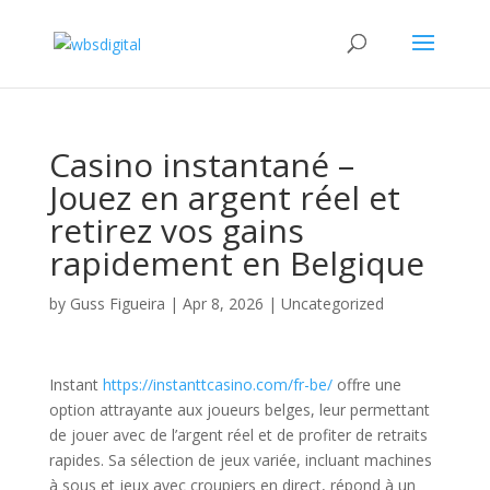
Casino instantané –
Jouez en argent réel et
retirez vos gains
rapidement en Belgique
by
Guss Figueira
|
Apr 8, 2026
|
Uncategorized
Instant
https://instanttcasino.com/fr-be/
offre une
option attrayante aux joueurs belges, leur permettant
de jouer avec de l’argent réel et de profiter de retraits
rapides. Sa sélection de jeux variée, incluant machines
à sous et jeux avec croupiers en direct, répond à un