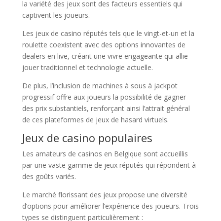
la variété des jeux sont des facteurs essentiels qui
captivent les joueurs.
Les jeux de casino réputés tels que le vingt-et-un et la
roulette coexistent avec des options innovantes de
dealers en live, créant une vivre engageante qui allie
jouer traditionnel et technologie actuelle.
De plus, l’inclusion de machines à sous à jackpot
progressif offre aux joueurs la possibilité de gagner
des prix substantiels, renforçant ainsi l’attrait général
de ces plateformes de jeux de hasard virtuels.
Jeux de casino populaires
Les amateurs de casinos en Belgique sont accueillis
par une vaste gamme de jeux réputés qui répondent à
des goûts variés.
Le marché florissant des jeux propose une diversité
d’options pour améliorer l’expérience des joueurs. Trois
types se distinguent particulièrement :