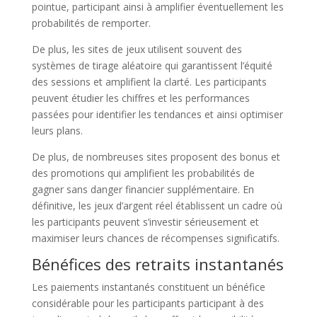
pointue, participant ainsi à amplifier éventuellement les
probabilités de remporter.
De plus, les sites de jeux utilisent souvent des
systèmes de tirage aléatoire qui garantissent l’équité
des sessions et amplifient la clarté. Les participants
peuvent étudier les chiffres et les performances
passées pour identifier les tendances et ainsi optimiser
leurs plans.
De plus, de nombreuses sites proposent des bonus et
des promotions qui amplifient les probabilités de
gagner sans danger financier supplémentaire. En
définitive, les jeux d’argent réel établissent un cadre où
les participants peuvent s’investir sérieusement et
maximiser leurs chances de récompenses significatifs.
Bénéfices des retraits instantanés
Les paiements instantanés constituent un bénéfice
considérable pour les participants participant à des