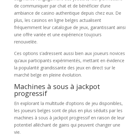
de communiquer par chat et de bénéficier d’une
ambiance de casino authentique depuis chez eux. De
plus, les casinos en ligne belges actualisent
fréquemment leur catalogue de jeux, garantissant ainsi
une offre variée et une expérience toujours
renouvelée.
Ces options s’adressent aussi bien aux joueurs novices
qu’aux participants expérimentés, mettant en évidence
la popularité grandissante des jeux en direct sur le
marché belge en pleine évolution.
Machines à sous à jackpot
progressif
En explorant la multitude d’options de jeu disponibles,
les joueurs belges sont de plus en plus séduits par les
machines à sous à jackpot progressif en raison de leur
potentiel alléchant de gains qui peuvent changer une
vie.