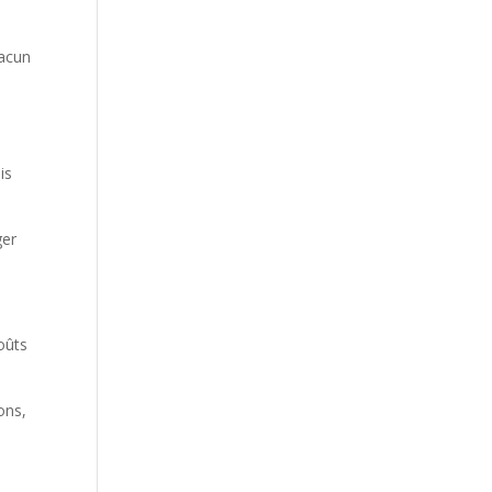
hacun
is
ger
oûts
ons,