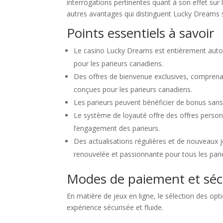
interrogations pertinentes quant à son effet sur
autres avantages qui distinguent Lucky Dreams 
Points essentiels à savoir
Le casino Lucky Dreams est entièrement autori
pour les parieurs canadiens.
Des offres de bienvenue exclusives, comprenan
conçues pour les parieurs canadiens.
Les parieurs peuvent bénéficier de bonus sans 
Le système de loyauté offre des offres person
l’engagement des parieurs.
Des actualisations régulières et de nouveaux j
renouvelée et passionnante pour tous les pari
Modes de paiement et séc
En matière de jeux en ligne, le sélection des opt
expérience sécurisée et fluide.