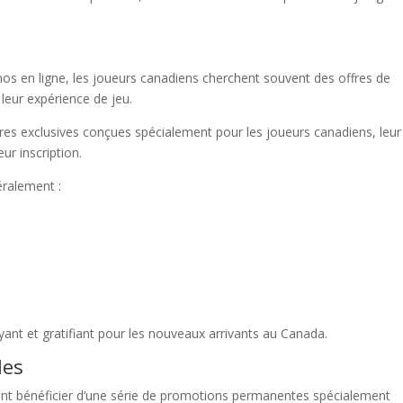
nos en ligne, les joueurs canadiens cherchent souvent des offres de
leur expérience de jeu.
res exclusives conçues spécialement pour les joueurs canadiens, leur
ur inscription.
éralement :
ant et gratifiant pour les nouveaux arrivants au Canada.
les
vent bénéficier d’une série de promotions permanentes spécialement