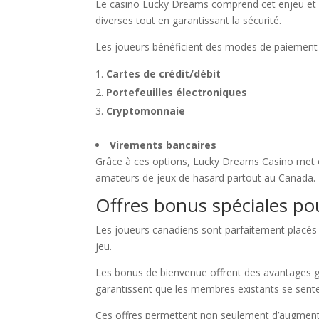
Le casino Lucky Dreams comprend cet enjeu et 
diverses tout en garantissant la sécurité.
Les joueurs bénéficient des modes de paiement 
Cartes de crédit/débit
Portefeuilles électroniques
Cryptomonnaie
Virements bancaires
Grâce à ces options, Lucky Dreams Casino met en
amateurs de jeux de hasard partout au Canada.
Offres bonus spéciales po
Les joueurs canadiens sont parfaitement placés p
jeu.
Les bonus de bienvenue offrent des avantages g
garantissent que les membres existants se senten
Ces offres permettent non seulement d’augmenter 