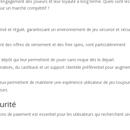
 l’engagement des joueurs et leur loyauté à long terme. Quels sont les
sur un marché compétitif ?
sé et régulé, garantissant un environnement de jeu sécurisé et sécu
t des offres de versement et des free spins, sont particulièrement
dépôt qui leur permettent de jouer sans risque dès le départ.
nalisés, du cashback et un support clientèle préférentiel pour augmen
eux permettent de maintenir une expérience utilisateur de jeu toujou
eurs.
urité
ions de paiement est essentiel pour les utilisateurs qui recherchent u