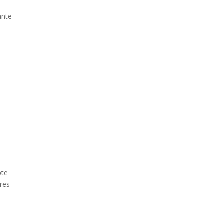
ante
pte
fres