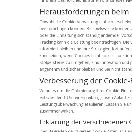
Ihr Mafia Casino-Erlebnis auf ein brandneues Ni
Herausforderungen beim
Obwohl die Cookie-Verwaltung einfach erscheinen 
beeinträchtigen können. Beispielsweise können 
oder die Einhaltung sich ständig ändernder Vorsc
Tracking kann die Leistung beeinträchtigen. Die 
informiert bleiben und Ihre Strategien fortlaufe
kann leiden, wenn Cookies nicht korrekt funkti
Stolpersteine zu umgehen, sind Innovation und 
angenehm und sicher bleiben und Sie nicht stä
Verbesserung der Cookie-
Wenn es um die Optimierung Ihrer Cookie-Einste
entscheidend. Um einen reibungslosen Ablauf zu 
Leistungsüberwachung etablieren. Lassen Sie un
zusammenwirken.
Erklärung der verschiedenen 
Das Begreifen der diversen Cookie-Arten ist a