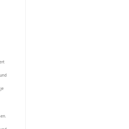
ert
 und
je
sen.