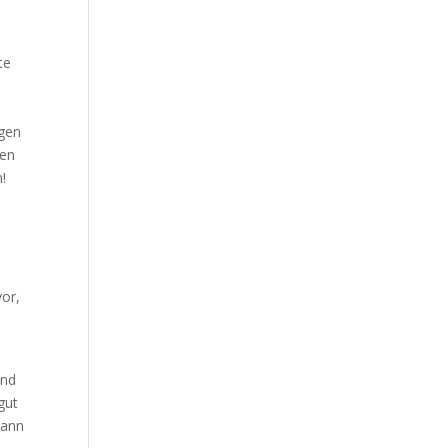
te
igen
fen
!
vor,
und
gut
kann