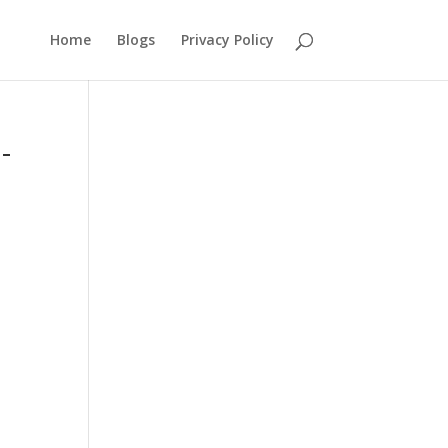
Home
Blogs
Privacy Policy
-