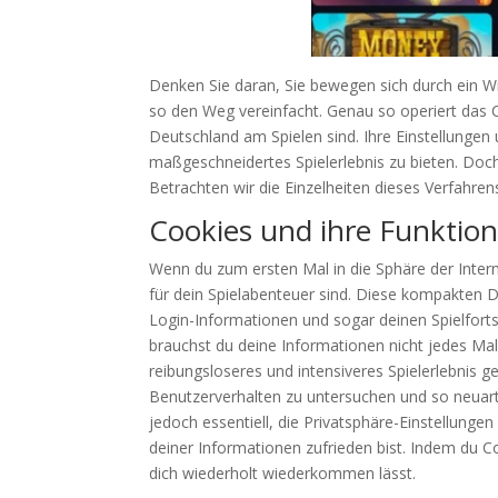
Denken Sie daran, Sie bewegen sich durch ein W
so den Weg vereinfacht. Genau so operiert das
Deutschland am Spielen sind. Ihre Einstellungen 
maßgeschneidertes Spielerlebnis zu bieten. Doch
Betrachten wir die Einzelheiten dieses Verfahrens
Cookies und ihre Funktion
Wenn du zum ersten Mal in die Sphäre der Internet-
für dein Spielabenteuer sind. Diese kompakten D
Login-Informationen und sogar deinen Spielforts
brauchst du deine Informationen nicht jedes Ma
reibungsloseres und intensiveres Spielerlebnis g
Benutzerverhalten zu untersuchen und so neuarti
jedoch essentiell, die Privatsphäre-Einstellunge
deiner Informationen zufrieden bist. Indem du Co
dich wiederholt wiederkommen lässt.