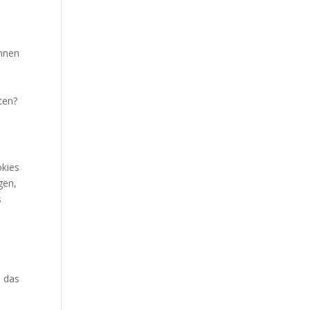
Ihnen
ten?
okies
gen,
s
e
, das