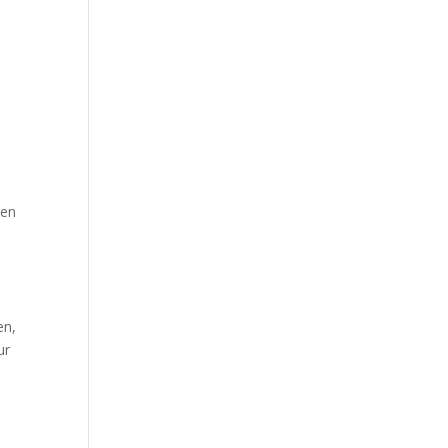
ten
e
en,
ur