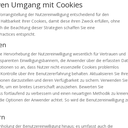
tiven Umgang mit Cookies
Vorrangstellung der Nutzereinwilligung entscheidend für den
altbarkeit Ihrer Cookies, damit diese ihren Zweck erfüllen, ohne
h die Beachtung dieser Strategien schaffen Sie eine
ractices entspricht.
ben
ie Hervorhebung der Nutzereinwilligung wesentlich für Vertrauen und
ransparenten Einwilligungsbannern, die Anwender über die erfassten Da
Optionen so an, dass Nutzer nicht-essenzielle Cookies problemlos
ontrolle über ihre Benutzererfahrung behalten. Aktualisieren Sie Ihr
onen darzustellen und deren Verfügbarkeit zu sichern. Verwenden Sie
e, um ein breites Leserschaft anzuziehen. Bewerten Sie
s fortlaufend zu verbessern und einen neuartigen Methodik zu kreier
 die Optionen der Anwender achtet. So wird die Benutzereinwilligung z
rn
nholung der Benutzereinwilligung hinaus; es umfasst auch die