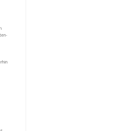
n
ten-
e
rhin
es