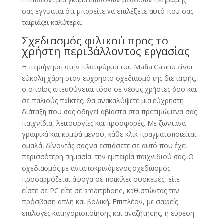
σας εγγυάται ότι μπορείτε να επιλέξετε αυτό που σας
ταιριάζει καλύτερα.
Σχεδιασμός φιλικού προς το
χρήστη περιβάλλοντος εργασίας
Η περιήγηση στην πλατφόρμα του Mafia Casino είναι
εύκολη χάρη στον εύχρηστο σχεδιασμό της διεπαφής,
ο οποίος απευθύνεται τόσο σε νέους χρήστες όσο και
σε παλιούς παίκτες. Θα ανακαλύψετε μια εύχρηστη
διάταξη που σας οδηγεί αβίαστα στα προτιμώμενα σας
παιχνίδια, λειτουργίες και προσφορές. Με ζωντανά
γραφικά και κομψά μενού, κάθε κλικ πραγματοποιείται
ομαλά, δίνοντάς σας να εστιάσετε σε αυτό που έχει
περισσότερη σημασία: την εμπειρία παιχνιδιού σας. Ο
σχεδιασμός με ανταποκρινόμενος σχεδιασμός
προσαρμόζεται άψογα σε ποικίλες συσκευές, είτε
είστε σε PC είτε σε smartphone, καθιστώντας την
πρόσβαση απλή και βολική. Επιπλέον, με σαφείς
επιλογές κατηγοριοποίησης και αναζήτησης, η εύρεση