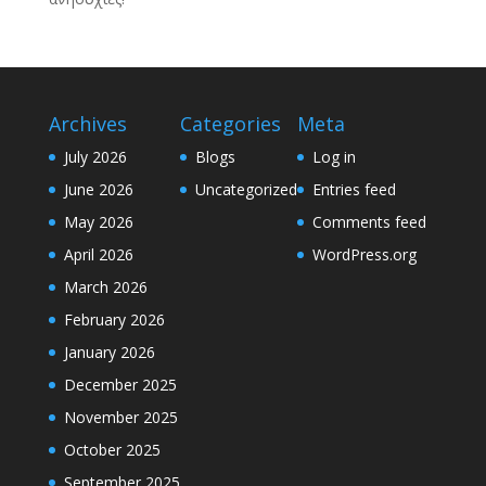
Archives
Categories
Meta
July 2026
Blogs
Log in
June 2026
Uncategorized
Entries feed
May 2026
Comments feed
April 2026
WordPress.org
March 2026
February 2026
January 2026
December 2025
November 2025
October 2025
September 2025