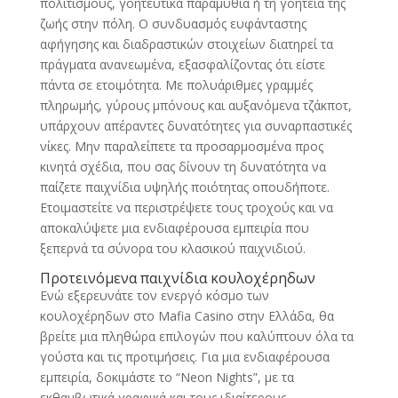
πολιτισμούς, γοητευτικά παραμύθια ή τη γοητεία της
ζωής στην πόλη. Ο συνδυασμός ευφάνταστης
αφήγησης και διαδραστικών στοιχείων διατηρεί τα
πράγματα ανανεωμένα, εξασφαλίζοντας ότι είστε
πάντα σε ετοιμότητα. Με πολυάριθμες γραμμές
πληρωμής, γύρους μπόνους και αυξανόμενα τζάκποτ,
υπάρχουν απέραντες δυνατότητες για συναρπαστικές
νίκες. Μην παραλείπετε τα προσαρμοσμένα προς
κινητά σχέδια, που σας δίνουν τη δυνατότητα να
παίζετε παιχνίδια υψηλής ποιότητας οπουδήποτε.
Ετοιμαστείτε να περιστρέψετε τους τροχούς και να
αποκαλύψετε μια ενδιαφέρουσα εμπειρία που
ξεπερνά τα σύνορα του κλασικού παιχνιδιού.
Προτεινόμενα παιχνίδια κουλοχέρηδων
Ενώ εξερευνάτε τον ενεργό κόσμο των
κουλοχέρηδων στο Mafia Casino στην Ελλάδα, θα
βρείτε μια πληθώρα επιλογών που καλύπτουν όλα τα
γούστα και τις προτιμήσεις. Για μια ενδιαφέρουσα
εμπειρία, δοκιμάστε το “Neon Nights”, με τα
εκθαμβωτικά γραφικά και τους ιδιαίτερους