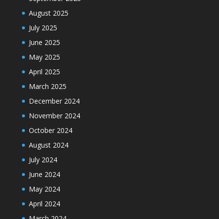
August 2025
July 2025
June 2025
May 2025
April 2025
March 2025
December 2024
November 2024
October 2024
August 2024
July 2024
June 2024
May 2024
April 2024
March 2024