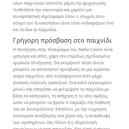
νέων παιχνιδιών αποτελεί μέρος της ψυχαγωγίας.
Υιοθετήστε την καινοτομία και χαρείτε μια
συναρπαστική ατμόσφαιρα όπου ο ελιγμός στον
κόσμο των δυνατοτήτων είναι τόσο ενδιαφέρων όσο
και τα ίδια τα παιχνίδια.
Γρήγορη πρόσβαση στο παιχνίδι
Η πλοήγηση στην πλατφόρμα του Mafia Casino είναι
γρήγορη και απλή, χάρη στα επιμελώς σχεδιασμένα
εργαλεία πλοήγησης. Θα εκτιμήσετε πόσο άνετα
μπορείτε να αποκτήσετε πρόσβαση σε μια τεράστια
γκάμα παιχνίδια, από ενδιαφέροντα slots μέχρι
κλασικές επιλογές τραπεζιού. Ένα καλά οργανωμένο
μενού σάς επιτρέπει να φιλτράρετε τα παιχνίδια με
βάση τα κατηγορίες, τη απήχηση ή τις νέες αφίξεις,
ώστε να μπορείτε να βρείτε τι ταιριάζει στη διάθεσή
σας σε δευτερόλεπτα. Επιπλέον, με την εύχρηστη
λειτουργία αναζήτησης στα χέρια σας, η ανακάλυψη
των αγαπημένων σας τίτλων ή η εξερεύνηση
καινούργιων γίνεται παιχνιδάκι. Είτε είστε έμπειρος