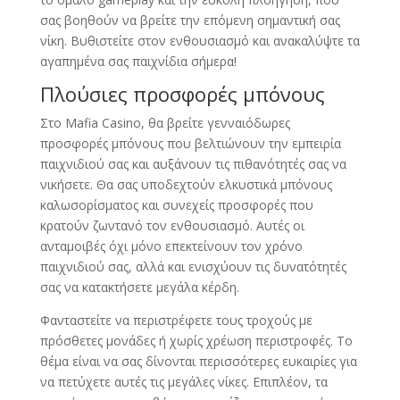
σας βοηθούν να βρείτε την επόμενη σημαντική σας
νίκη. Βυθιστείτε στον ενθουσιασμό και ανακαλύψτε τα
αγαπημένα σας παιχνίδια σήμερα!
Πλούσιες προσφορές μπόνους
Στο Mafia Casino, θα βρείτε γενναιόδωρες
προσφορές μπόνους που βελτιώνουν την εμπειρία
παιχνιδιού σας και αυξάνουν τις πιθανότητές σας να
νικήσετε. Θα σας υποδεχτούν ελκυστικά μπόνους
καλωσορίσματος και συνεχείς προσφορές που
κρατούν ζωντανό τον ενθουσιασμό. Αυτές οι
ανταμοιβές όχι μόνο επεκτείνουν τον χρόνο
παιχνιδιού σας, αλλά και ενισχύουν τις δυνατότητές
σας να κατακτήσετε μεγάλα κέρδη.
Φανταστείτε να περιστρέφετε τους τροχούς με
πρόσθετες μονάδες ή χωρίς χρέωση περιστροφές. Το
θέμα είναι να σας δίνονται περισσότερες ευκαιρίες για
να πετύχετε αυτές τις μεγάλες νίκες. Επιπλέον, τα