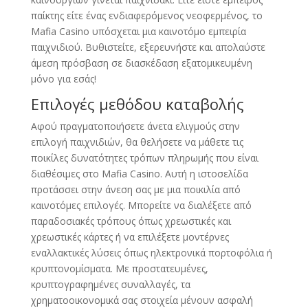
παίκτης είτε ένας ενδιαφερόμενος νεοφερμένος, το
Mafia Casino υπόσχεται μια καινοτόμο εμπειρία
παιχνιδιού. Βυθιστείτε, εξερευνήστε και απολαύστε
άμεση πρόσβαση σε διασκέδαση εξατομικευμένη
μόνο για εσάς!
Επιλογές μεθόδου καταβολής
Αφού πραγματοποιήσετε άνετα ελιγμούς στην
επιλογή παιχνιδιών, θα θελήσετε να μάθετε τις
ποικίλες δυνατότητες τρόπων πληρωμής που είναι
διαθέσιμες στο Mafia Casino. Αυτή η ιστοσελίδα
προτάσσει στην άνεση σας με μια ποικιλία από
καινοτόμες επιλογές. Μπορείτε να διαλέξετε από
παραδοσιακές τρόπους όπως χρεωστικές και
χρεωστικές κάρτες ή να επιλέξετε μοντέρνες
εναλλακτικές λύσεις όπως ηλεκτρονικά πορτοφόλια ή
κρυπτονομίσματα. Με προστατευμένες,
κρυπτογραφημένες συναλλαγές, τα
χρηματοοικονομικά σας στοιχεία μένουν ασφαλή