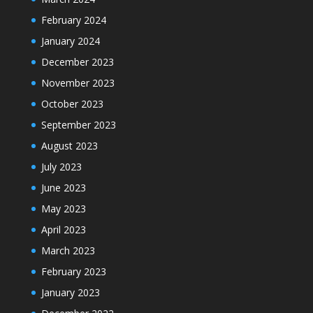
February 2024
January 2024
December 2023
November 2023
October 2023
September 2023
August 2023
July 2023
June 2023
May 2023
April 2023
March 2023
February 2023
January 2023