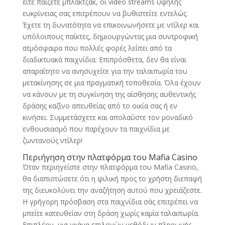
είτε παίζετε μπλακτζάκ, οι video streams υψηλής
ευκρίνειας σας επιτρέπουν να βυθιστείτε εντελώς.
Έχετε τη δυνατότητα να επικοινωνήσετε με ντίλερ και
υπόλοιπους παίκτες, δημιουργώντας μια συντροφική
ατμόσφαιρα που πολλές φορές λείπει από τα
διαδικτυακά παιχνίδια. Επιπρόσθετα, δεν θα είναι
απαραίτητο να ανησυχείτε για την ταλαιπωρία του
μετακίνησης σε μια πραγματική τοποθεσία. Όλα έχουν
να κάνουν με τη συγκίνηση της αίσθησης αυθεντικής
δράσης καζίνο απευθείας από το οικία σας ή εν
κινήσει. Συμμετάσχετε και απολαύστε τον μοναδικό
ενθουσιασμό που παρέχουν τα παιχνίδια με
ζωντανούς ντίλερ!
Περιήγηση στην πλατφόρμα του Mafia Casino
Όταν περιηγείστε στην πλατφόρμα του Mafia Casino,
θα διαπιστώσετε ότι η φιλική προς το χρήστη διεπαφή
της διευκολύνει την αναζήτηση αυτού που χρειάζεστε.
Η γρήγορη πρόσβαση στα παιχνίδια σάς επιτρέπει να
μπείτε κατευθείαν στη δράση χωρίς καμία ταλαιπωρία.
Επιπλέον, μια γκάμα επιλογών μεθόδων πληρωμής