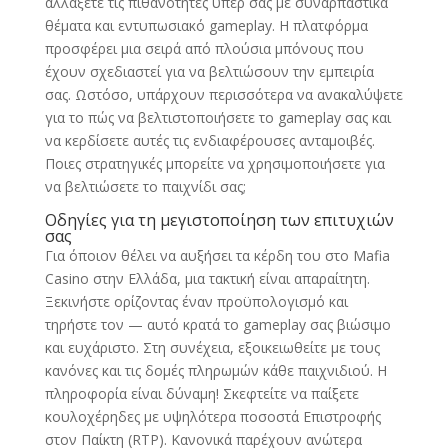
αλλάξετε τις πιθανότητες υπέρ σας με συναρπαστικά
θέματα και εντυπωσιακό gameplay. Η πλατφόρμα
προσφέρει μια σειρά από πλούσια μπόνους που
έχουν σχεδιαστεί για να βελτιώσουν την εμπειρία
σας. Ωστόσο, υπάρχουν περισσότερα να ανακαλύψετε
για το πώς να βελτιστοποιήσετε το gameplay σας και
να κερδίσετε αυτές τις ενδιαφέρουσες ανταμοιβές.
Ποιες στρατηγικές μπορείτε να χρησιμοποιήσετε για
να βελτιώσετε το παιχνίδι σας;
Οδηγίες για τη μεγιστοποίηση των επιτυχιών
σας
Για όποιον θέλει να αυξήσει τα κέρδη του στο Mafia
Casino στην Ελλάδα, μια τακτική είναι απαραίτητη.
Ξεκινήστε ορίζοντας έναν προϋπολογισμό και
τηρήστε τον — αυτό κρατά το gameplay σας βιώσιμο
και ευχάριστο. Στη συνέχεια, εξοικειωθείτε με τους
κανόνες και τις δομές πληρωμών κάθε παιχνιδιού. Η
πληροφορία είναι δύναμη! Σκεφτείτε να παίξετε
κουλοχέρηδες με υψηλότερα ποσοστά Επιστροφής
στον Παίκτη (RTP). Κανονικά παρέχουν ανώτερα