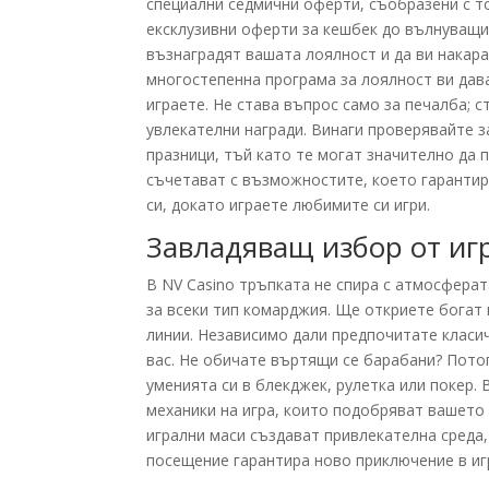
специални седмични оферти, съобразени с т
ексклузивни оферти за кешбек до вълнуващи
възнаградят вашата лоялност и да ви накара
многостепенна програма за лоялност ви дав
играете. Не става въпрос само за печалба; 
увлекателни награди. Винаги проверявайте 
празници, тъй като те могат значително да 
съчетават с възможностите, което гарантира
си, докато играете любимите си игри.
Завладяващ избор от игр
В NV Casino тръпката не спира с атмосферат
за всеки тип комарджия. Ще откриете богат
линии. Независимо дали предпочитате класи
вас. Не обичате въртящи се барабани? Пото
уменията си в блекджек, рулетка или покер.
механики на игра, които подобряват вашето
игрални маси създават привлекателна среда, 
посещение гарантира ново приключение в иг