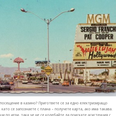
 посещение в казино? Пригответе се за едно електризиращо
като се запознаете с плана – получете карта, ако има такава.
и по игри, така че не се колебайте да поискате асистенция с