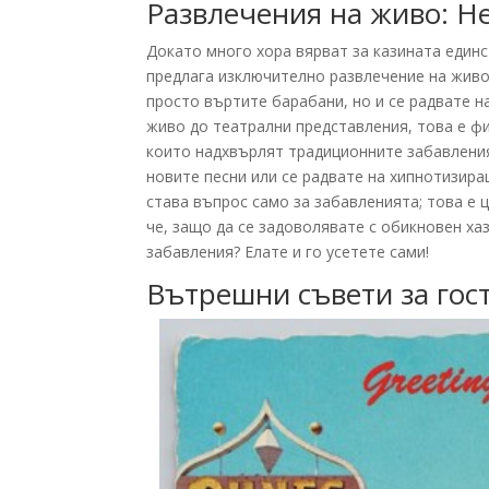
Развлечения на живо: Н
Докато много хора вярват за казината единс
предлага изключително развлечение на живо
просто въртите барабани, но и се радвате 
живо до театрални представления, това е ф
които надхвърлят традиционните забавления,
новите песни или се радвате на хипнотизира
става въпрос само за забавленията; това е 
че, защо да се задоволявате с обикновен ха
забавления? Елате и го усетете сами!
Вътрешни съвети за гос