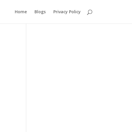
Home
Blogs
Privacy Policy