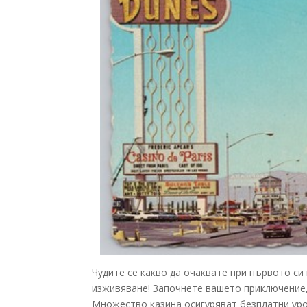
Чудите се какво да очаквате при първото си
изживяване! Започнете вашето приключение, 
Множество казина осигуряват безплатни уроц