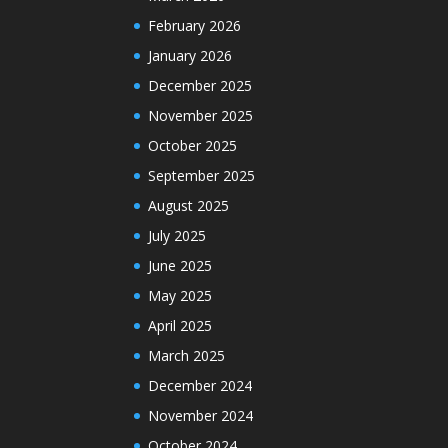
February 2026
January 2026
December 2025
November 2025
October 2025
September 2025
August 2025
July 2025
June 2025
May 2025
April 2025
March 2025
December 2024
November 2024
October 2024