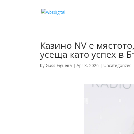
Казино NV е мястото
усеща като успех в 
by
Guss Figueira
|
Apr 8, 2026
|
Uncategorized