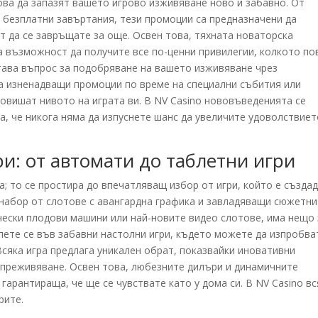
ова да запазят вашето игрово изживяване ново и забавно. От
 безплатни завъртания, тези промоции са предназначени да
т да се завръщате за още. Освен това, тяхната новаторска
а възможност да получите все по-ценни привилегии, колкото по
става въпрос за подобряване на вашето изживяване чрез
за изненадващи промоции по време на специални събития или
повишат нивото на играта ви. В NV Casino нововъведенията се
, че никога няма да изпуснете шанс да увеличите удоволствиет
и: от автомати до таблетни игри
а; то се простира до впечатляващ избор от игри, който е създа
 набор от слотове с авангардна графика и завладяващи сюжетни
чески плодови машини или най-новите видео слотове, има нещо 
пете се във забавни настолни игри, където можете да изпробва
 Всяка игра предлага уникален обрат, показвайки иновативни
 преживяване. Освен това, любезните дилъри и динамичните
гарантираща, че ще се чувствате като у дома си. В NV Casino в
рите.