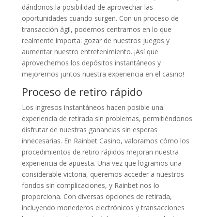
dándonos la posibilidad de aprovechar las
oportunidades cuando surgen. Con un proceso de
transacción ágil, podemos centrarnos en lo que
realmente importa: gozar de nuestros juegos y
aumentar nuestro entretenimiento. ¡Así que
aprovechemos los depósitos instantáneos y
mejoremos juntos nuestra experiencia en el casino!
Proceso de retiro rápido
Los ingresos instantáneos hacen posible una
experiencia de retirada sin problemas, permitiéndonos
disfrutar de nuestras ganancias sin esperas
innecesarias. En Rainbet Casino, valoramos cómo los
procedimientos de retiro rápidos mejoran nuestra
experiencia de apuesta. Una vez que logramos una
considerable victoria, queremos acceder a nuestros
fondos sin complicaciones, y Rainbet nos lo
proporciona. Con diversas opciones de retirada,
incluyendo monederos electrónicos y transacciones