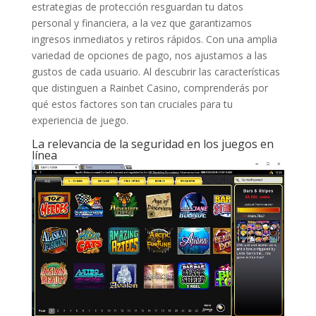
estrategias de protección resguardan tu datos
personal y financiera, a la vez que garantizamos
ingresos inmediatos y retiros rápidos. Con una amplia
variedad de opciones de pago, nos ajustamos a las
gustos de cada usuario. Al descubrir las características
que distinguen a Rainbet Casino, comprenderás por
qué estos factores son tan cruciales para tu
experiencia de juego.
La relevancia de la seguridad en los juegos en
línea