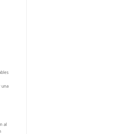
ables
r una
n al
n