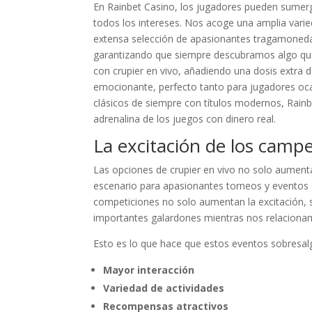
En Rainbet Casino, los jugadores pueden sumer
todos los intereses. Nos acoge una amplia varie
extensa selección de apasionantes tragamonedas
garantizando que siempre descubramos algo que
con crupier en vivo, añadiendo una dosis extra 
emocionante, perfecto tanto para jugadores oc
clásicos de siempre con títulos modernos, Rainbe
adrenalina de los juegos con dinero real.
La excitación de los camp
Las opciones de crupier en vivo no solo aumenta
escenario para apasionantes torneos y eventos 
competiciones no solo aumentan la excitación,
importantes galardones mientras nos relaciona
Esto es lo que hace que estos eventos sobresal
Mayor interacción
Variedad de actividades
Recompensas atractivos