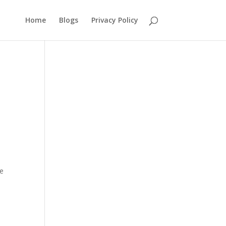
Home
Blogs
Privacy Policy
de