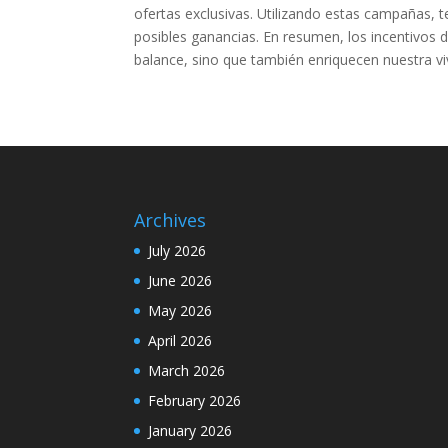
ofertas exclusivas. Utilizando estas campañas, 
posibles ganancias. En resumen, los incentivos 
balance, sino que también enriquecen nuestra viv
Archives
July 2026
June 2026
May 2026
April 2026
March 2026
February 2026
January 2026