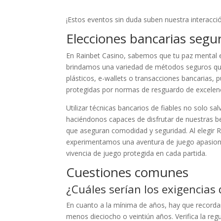
¡Estos eventos sin duda suben nuestra interacció
Elecciones bancarias segur
En Rainbet Casino, sabemos que tu paz mental es
brindamos una variedad de métodos seguros que
plásticos, e-wallets o transacciones bancarias, 
protegidas por normas de resguardo de excelenc
Utilizar técnicas bancarios de fiables no solo sa
haciéndonos capaces de disfrutar de nuestras b
que aseguran comodidad y seguridad. Al elegir R
experimentamos una aventura de juego apasiona
vivencia de juego protegida en cada partida.
Cuestiones comunes
¿Cuáles serían los exigencias 
En cuanto a la mínima de años, hay que recordar
menos dieciocho o veintiún años. Verifica la re