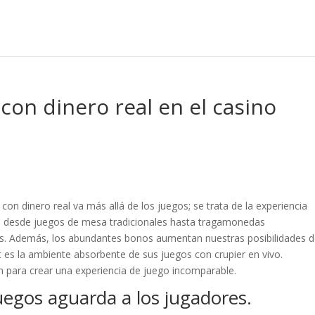
 con dinero real en el casino
con dinero real va más allá de los juegos; se trata de la experiencia
, desde juegos de mesa tradicionales hasta tragamonedas
s. Además, los abundantes bonos aumentan nuestras posibilidades 
t es la ambiente absorbente de sus juegos con crupier en vivo.
para crear una experiencia de juego incomparable.
uegos aguarda a los jugadores.