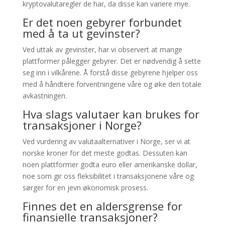
kryptovalutaregler de har, da disse kan variere mye.
Er det noen gebyrer forbundet
med å ta ut gevinster?
Ved uttak av gevinster, har vi observert at mange
plattformer pålegger gebyrer. Det er nødvendig å sette
seg inn i vilkårene. Å forstå disse gebyrene hjelper oss
med å håndtere forventningene våre og øke den totale
avkastningen.
Hva slags valutaer kan brukes for
transaksjoner i Norge?
Ved vurdering av valutaalternativer i Norge, ser vi at
norske kroner for det meste godtas. Dessuten kan
noen plattformer godta euro eller amerikanske dollar,
noe som gir oss fleksibilitet i transaksjonene våre og
sørger for en jevn økonomisk prosess.
Finnes det en aldersgrense for
finansielle transaksjoner?