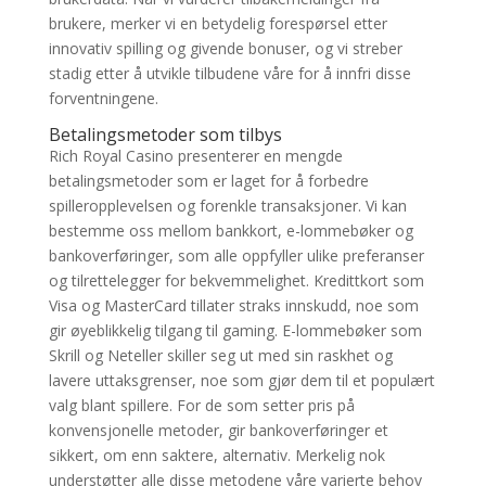
brukere, merker vi en betydelig forespørsel etter
innovativ spilling og givende bonuser, og vi streber
stadig etter å utvikle tilbudene våre for å innfri disse
forventningene.
Betalingsmetoder som tilbys
Rich Royal Casino presenterer en mengde
betalingsmetoder som er laget for å forbedre
spilleropplevelsen og forenkle transaksjoner. Vi kan
bestemme oss mellom bankkort, e-lommebøker og
bankoverføringer, som alle oppfyller ulike preferanser
og tilrettelegger for bekvemmelighet. Kredittkort som
Visa og MasterCard tillater straks innskudd, noe som
gir øyeblikkelig tilgang til gaming. E-lommebøker som
Skrill og Neteller skiller seg ut med sin raskhet og
lavere uttaksgrenser, noe som gjør dem til et populært
valg blant spillere. For de som setter pris på
konvensjonelle metoder, gir bankoverføringer et
sikkert, om enn saktere, alternativ. Merkelig nok
understøtter alle disse metodene våre varierte behov