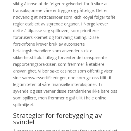
viktig å innse at de følger regelverket for å sikre at
transaksjonene våre er trygge og pålitelige. Det er
nødvendig at nettcasinoer som Rich Royal følger tøffe
regler etablert av styrende organer. I Norge krever
dette å tilpasse seg spillloven, som prioriterer
forbrukersikkerhet og forsvarlig spilling. Disse
forskriftene krever bruk av autoriserte
betalingsbehandlere som anvender strikte
sikkerhetstiltak. I tillegg forventer de transparente
rapporteringspraksiser, som fremmer å etablere
ansvarlighet. Vi bør søke casinoer som offentlig viser
sine samsvarssertifiseringer, noe som gir oss tillit til
legitimiteten til våre finansielle interaksjoner. Til
syvende og sist verner disse standardene ikke bare oss
som spillere, men fremmer også tillit i hele online
spillmiljøet.
Strategier for forebygging av
svindel