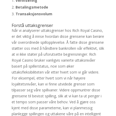
Verifisering
Betalingsmetode
Transaksjonsvolum
Forstå uttaksgrenser
Når vi analyserer uttaksgrenser hos Rich Royal Casino,
er det viktig å innse hvordan disse grensene kan berøre
vår overordnede spillopplevelse. Å fatte disse grensene
støtter oss med å håndtere bankrollen vår effektivt, slik
at vi ikke støter på uforutsette begrensninger. Rich
Royal Casino bruker vanligvis varierte uttaksnivåer
basert på spillerstatus, noe som øker
uttaksfleksibiliteten vår etter hvert som vi går videre.
For eksempel, etter hvert som vi når høyere
lojalitetsnivåer, kan vi finne utvidede grenser som
tilpasser seg våre spillvaner. Videre oppmuntrer disse
grensene til bevisst spilling, slik at vi kan ta ut penger i
et tempo som passer våre behov. Ved å gjøre oss
kjent med disse parameterne, kan vi planmessig
planlegge spillingen og uttakene våre på en intelligent