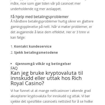
måte, noe som gjør tiden vår på casinoet mer
underholdende og mer avslappet.
Få hjelp med betalingsproblemer
Å håndtere betalingsproblemer hurtig sikrer en glattere
gamingopplevelse på nett. Når vi møter problemer, er
det avgjørende å løse dem effektivt. Her er 3 trinn vi
kan følge:
Kontakt kundeservice
Sjekk betalingsmetodene
Gjennomgå vilkår og betingelser
FAQ
Kan jeg bruke kryptovaluta til
innskudd eller uttak hos Rich
Royal Casino?
Vi har funnet ut at mange nettcasinoer i økende grad
aksepterer kryptovaluta for innskudd og uttak. Vi bør
sjekke det spesifikke casinoets nettsted for å se hvilke