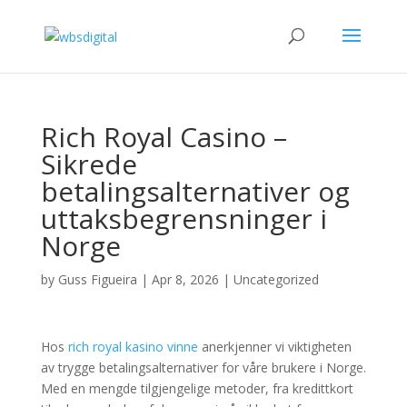
Rich Royal Casino –
Sikrede
betalingsalternativer og
uttaksbegrensninger i
Norge
by
Guss Figueira
|
Apr 8, 2026
|
Uncategorized
Hos
rich royal kasino vinne
anerkjenner vi viktigheten
av trygge betalingsalternativer for våre brukere i Norge.
Med en mengde tilgjengelige metoder, fra kredittkort