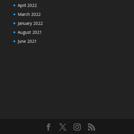
April 2022
March 2022
January 2022
August 2021
June 2021