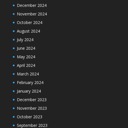
December 2024
November 2024
October 2024
August 2024
July 2024
June 2024
May 2024
April 2024
March 2024
February 2024
January 2024
December 2023
November 2023
October 2023
September 2023