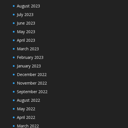
August 2023
July 2023
June 2023
May 2023
April 2023
March 2023
February 2023
January 2023
December 2022
November 2022
September 2022
August 2022
May 2022
April 2022
March 2022