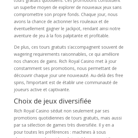
tours gratuits quotidiens. Ces promotions constituent
un superbe moyen de explorer de nouveaux jeux sans
compromettre son propre fonds. Chaque jour, nous
avons la chance de actionner les rouleaux et de
éventuellement gagner le jackpot, rendant ainsi notre
aventure de jeu à la fois palpitante et profitable.
De plus, ces tours gratuits s’accompagnent souvent de
wagering requirements raisonnables, ce qui améliore
nos chances de gains. Rich Royal Casino met à jour
constamment ses promotions, nous permettant de
découvrir chaque jour une nouveauté. Au-delà des free
spins, l’important est de établir une communauté de
joueurs active et captivante.
Choix de jeux diversifiée
Rich Royal Casino séduit non seulement par ses
promotions quotidiennes de tours gratuits, mais aussi
par sa sélection de games très diversifiée. Il y en a
pour toutes les préférences : machines à sous