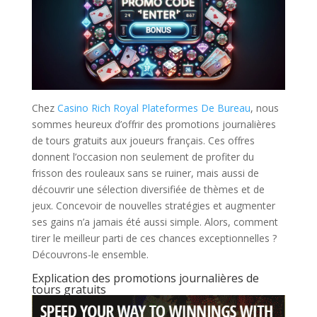
Chez
Casino Rich Royal Plateformes De Bureau
, nous
sommes heureux d’offrir des promotions journalières
de tours gratuits aux joueurs français. Ces offres
donnent l’occasion non seulement de profiter du
frisson des rouleaux sans se ruiner, mais aussi de
découvrir une sélection diversifiée de thèmes et de
jeux. Concevoir de nouvelles stratégies et augmenter
ses gains n’a jamais été aussi simple. Alors, comment
tirer le meilleur parti de ces chances exceptionnelles ?
Découvrons-le ensemble.
Explication des promotions journalières de
tours gratuits