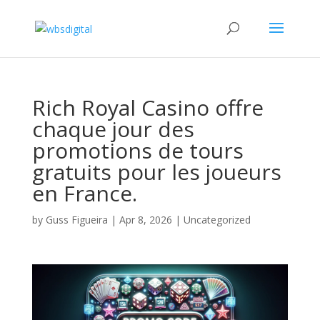
Rich Royal Casino offre
chaque jour des
promotions de tours
gratuits pour les joueurs
en France.
by
Guss Figueira
|
Apr 8, 2026
|
Uncategorized