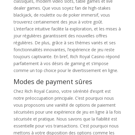
classiques, modern video slots, table games et live
dealer games. Que vous soyez fan de high-stakes
blackjack, de roulette ou de poker immersif, vous
trouverez certainement des jeux à votre goût.
L’interface intuitive facilite la exploration, et les mises à
jour régulières garantissent des nouvelles offres
régulières. De plus, grâce à ses thèmes variés et ses
fonctionnalités innovantes, l’expérience de jeu reste
toujours captivante. En bref, Rich Royal Casino répond
parfaitement à vos désirs de gaming et s’impose
comme un top choice pour le divertissement en ligne.
Modes de payment sûres
Chez Rich Royal Casino, votre sérénité d’esprit est
notre préoccupation principale. C’est pourquoi nous
vous proposons une variété de options de paiement
sécurisées pour une expérience de jeu en ligne à la fois
sécurisée et pratique. Nous savons que la fiabilité est
essentielle pour vos transactions. C’est pourquoi nous
mettons à votre disposition des options comme les