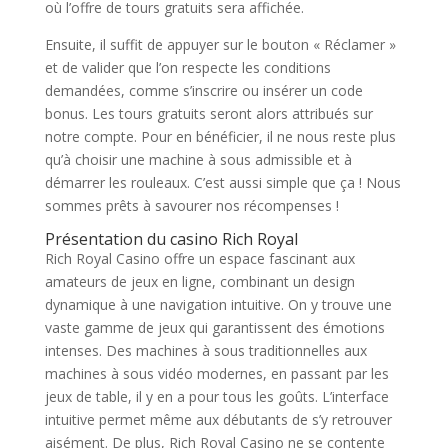
où l’offre de tours gratuits sera affichée.
Ensuite, il suffit de appuyer sur le bouton « Réclamer »
et de valider que l’on respecte les conditions
demandées, comme s’inscrire ou insérer un code
bonus. Les tours gratuits seront alors attribués sur
notre compte. Pour en bénéficier, il ne nous reste plus
qu’à choisir une machine à sous admissible et à
démarrer les rouleaux. C’est aussi simple que ça ! Nous
sommes prêts à savourer nos récompenses !
Présentation du casino Rich Royal
Rich Royal Casino offre un espace fascinant aux
amateurs de jeux en ligne, combinant un design
dynamique à une navigation intuitive. On y trouve une
vaste gamme de jeux qui garantissent des émotions
intenses. Des machines à sous traditionnelles aux
machines à sous vidéo modernes, en passant par les
jeux de table, il y en a pour tous les goûts. L’interface
intuitive permet même aux débutants de s’y retrouver
aisément. De plus, Rich Royal Casino ne se contente