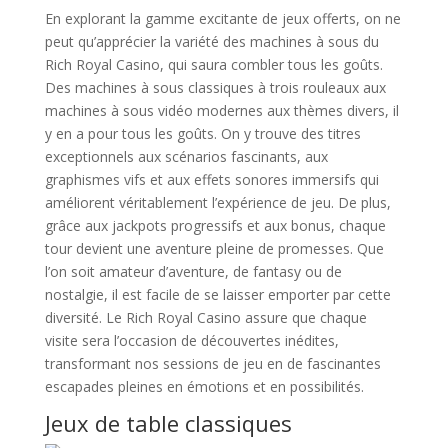
En explorant la gamme excitante de jeux offerts, on ne
peut qu’apprécier la variété des machines à sous du
Rich Royal Casino, qui saura combler tous les goûts.
Des machines à sous classiques à trois rouleaux aux
machines à sous vidéo modernes aux thèmes divers, il
y en a pour tous les goûts. On y trouve des titres
exceptionnels aux scénarios fascinants, aux
graphismes vifs et aux effets sonores immersifs qui
améliorent véritablement l’expérience de jeu. De plus,
grâce aux jackpots progressifs et aux bonus, chaque
tour devient une aventure pleine de promesses. Que
l’on soit amateur d’aventure, de fantasy ou de
nostalgie, il est facile de se laisser emporter par cette
diversité. Le Rich Royal Casino assure que chaque
visite sera l’occasion de découvertes inédites,
transformant nos sessions de jeu en de fascinantes
escapades pleines en émotions et en possibilités.
Jeux de table classiques