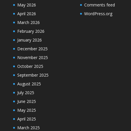
May 2026
Comments feed
April 2026
WordPress.org
March 2026
February 2026
January 2026
December 2025
November 2025
October 2025
September 2025
August 2025
July 2025
June 2025
May 2025
April 2025
March 2025