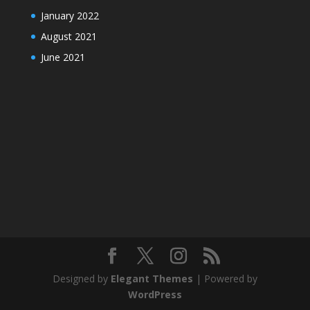
January 2022
August 2021
June 2021
Designed by
Elegant Themes
| Powered by
WordPress