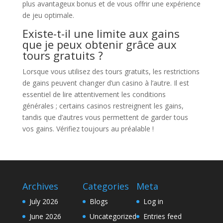
plus avantageux bonus et de vous offrir une expérience
de jeu optimale.
Existe-t-il une limite aux gains
que je peux obtenir grâce aux
tours gratuits ?
Lorsque vous utilisez des tours gratuits, les restrictions
de gains peuvent changer d’un casino à l’autre. Il est
essentiel de lire attentivement les conditions
générales ; certains casinos restreignent les gains,
tandis que d’autres vous permettent de garder tous
vos gains. Vérifiez toujours au préalable !
Archives
Categories
Meta
July 2026
Blogs
Log in
June 2026
Uncategorized
Entries feed