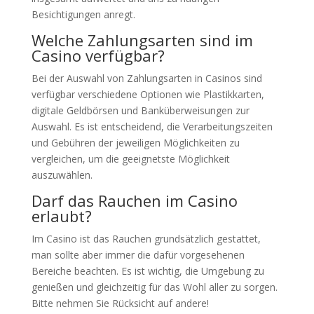
Besichtigungen anregt.
Welche Zahlungsarten sind im
Casino verfügbar?
Bei der Auswahl von Zahlungsarten in Casinos sind
verfügbar verschiedene Optionen wie Plastikkarten,
digitale Geldbörsen und Banküberweisungen zur
Auswahl. Es ist entscheidend, die Verarbeitungszeiten
und Gebühren der jeweiligen Möglichkeiten zu
vergleichen, um die geeignetste Möglichkeit
auszuwählen.
Darf das Rauchen im Casino
erlaubt?
Im Casino ist das Rauchen grundsätzlich gestattet,
man sollte aber immer die dafür vorgesehenen
Bereiche beachten. Es ist wichtig, die Umgebung zu
genießen und gleichzeitig für das Wohl aller zu sorgen.
Bitte nehmen Sie Rücksicht auf andere!