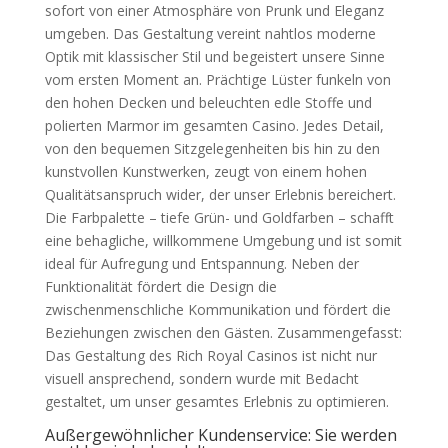
sofort von einer Atmosphäre von Prunk und Eleganz
umgeben. Das Gestaltung vereint nahtlos moderne
Optik mit klassischer Stil und begeistert unsere Sinne
vom ersten Moment an. Prächtige Lüster funkeln von
den hohen Decken und beleuchten edle Stoffe und
polierten Marmor im gesamten Casino. Jedes Detail,
von den bequemen Sitzgelegenheiten bis hin zu den
kunstvollen Kunstwerken, zeugt von einem hohen
Qualitätsanspruch wider, der unser Erlebnis bereichert.
Die Farbpalette – tiefe Grün- und Goldfarben – schafft
eine behagliche, willkommene Umgebung und ist somit
ideal für Aufregung und Entspannung. Neben der
Funktionalität fördert die Design die
zwischenmenschliche Kommunikation und fördert die
Beziehungen zwischen den Gästen. Zusammengefasst:
Das Gestaltung des Rich Royal Casinos ist nicht nur
visuell ansprechend, sondern wurde mit Bedacht
gestaltet, um unser gesamtes Erlebnis zu optimieren.
Außergewöhnlicher Kundenservice: Sie werden