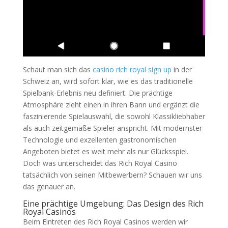
Schaut man sich das
casino rich royal sign up
in der
Schweiz an, wird sofort klar, wie es das traditionelle
Spielbank-Erlebnis neu definiert. Die prächtige
Atmosphäre zieht einen in ihren Bann und ergänzt die
faszinierende Spielauswahl, die sowohl Klassikliebhaber
als auch zeitgemäße Spieler anspricht. Mit modernster
Technologie und exzellenten gastronomischen
Angeboten bietet es weit mehr als nur Glücksspiel.
Doch was unterscheidet das Rich Royal Casino
tatsächlich von seinen Mitbewerbern? Schauen wir uns
das genauer an.
Eine prächtige Umgebung: Das Design des Rich
Royal Casinos
Beim Eintreten des Rich Royal Casinos werden wir