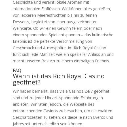
Geschichte und vereint lokale Aromen mit
internationalen Einflüssen. Wir können alles genießen,
von leckeren Meeresfrüchten bis hin zu feinen
Desserts, begleitet von einer ausgezeichneten
Weinkarte. Ob wir einen Gewinn feiern oder nach
einem spannenden Spiel entspannen – das kulinarische
Erlebnis ist die perfekte Verschmelzung von
Geschmack und Atmosphäre. Im Rich Royal Casino
fühlt sich jede Mahlzeit wie ein spezieller Anlass an und
macht unseren Besuch zu einem einmaligen Erlebnis.
FAQ
Wann ist das Rich Royal Casino
geöffnet?
Wir haben bemerkt, dass viele Casinos 24/7 geöffnet
sind und zu jeder Uhrzeit spannende Erfahrungen
anbieten. Wir raten jedoch, die Webseite des
entsprechenden Casinos zu besuchen, um die exakten
Geschäftszeiten zu sehen, da diese je nach Events und
Jahreszeit unterschiedlich sein können.