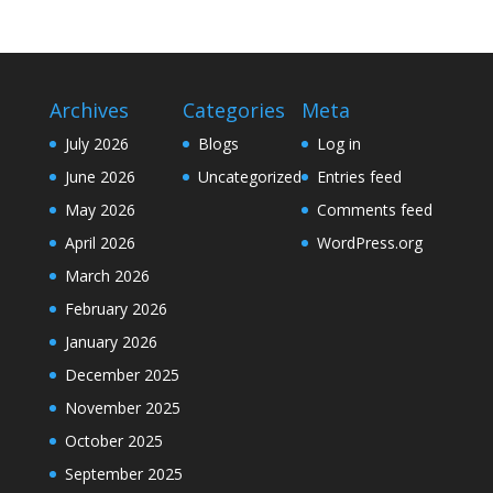
Archives
Categories
Meta
July 2026
Blogs
Log in
June 2026
Uncategorized
Entries feed
May 2026
Comments feed
April 2026
WordPress.org
March 2026
February 2026
January 2026
December 2025
November 2025
October 2025
September 2025