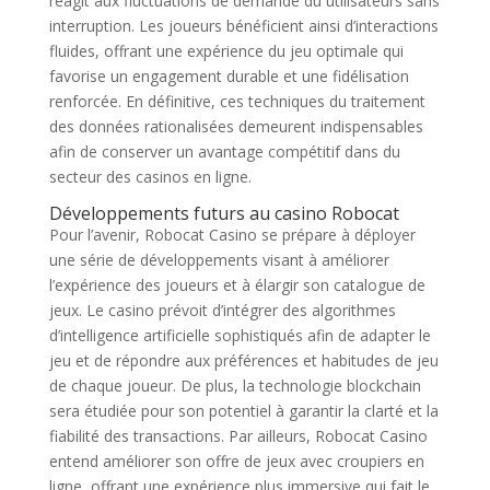
réagit aux fluctuations de demande du utilisateurs sans
interruption. Les joueurs bénéficient ainsi d’interactions
fluides, offrant une expérience du jeu optimale qui
favorise un engagement durable et une fidélisation
renforcée. En définitive, ces techniques du traitement
des données rationalisées demeurent indispensables
afin de conserver un avantage compétitif dans du
secteur des casinos en ligne.
Développements futurs au casino Robocat
Pour l’avenir, Robocat Casino se prépare à déployer
une série de développements visant à améliorer
l’expérience des joueurs et à élargir son catalogue de
jeux. Le casino prévoit d’intégrer des algorithmes
d’intelligence artificielle sophistiqués afin de adapter le
jeu et de répondre aux préférences et habitudes de jeu
de chaque joueur. De plus, la technologie blockchain
sera étudiée pour son potentiel à garantir la clarté et la
fiabilité des transactions. Par ailleurs, Robocat Casino
entend améliorer son offre de jeux avec croupiers en
ligne, offrant une expérience plus immersive qui fait le