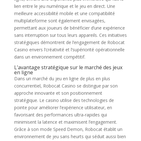
lien entre le jeu numérique et le jeu en direct. Une
meilleure accessibilité mobile et une compatibilité
multiplateforme sont également envisagées,
permettant aux joueurs de bénéficier d’une expérience
sans interruption sur tous leurs appareils. Ces initiatives
stratégiques démontrent de l’engagement de Robocat
Casino envers l’créativité et l’supériorité opérationnelle
dans un environnement compétitif.
L’avantage stratégique sur le marché des jeux
en ligne
Dans un marché du jeu en ligne de plus en plus
concurrentiel, Robocat Casino se distingue par son
approche innovante et son positionnement
stratégique. Le casino utilise des technologies de
pointe pour améliorer l’expérience utilisateur, en
favorisant des performances ultra-rapides qui
minimisent la latence et maximisent l’engagement.
Grâce à son mode Speed Demon, Robocat établit un
environnement de jeu sans heurts qui séduit aussi bien