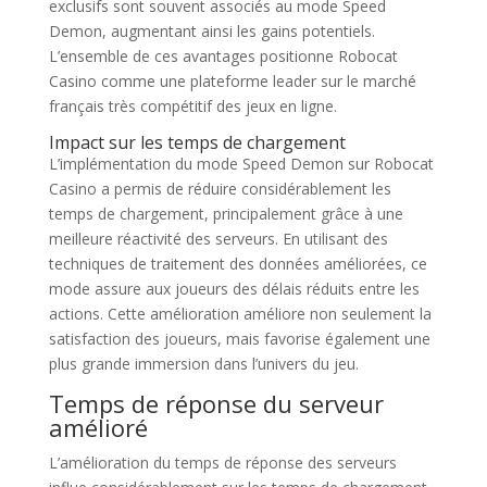
exclusifs sont souvent associés au mode Speed
Demon, augmentant ainsi les gains potentiels.
L’ensemble de ces avantages positionne Robocat
Casino comme une plateforme leader sur le marché
français très compétitif des jeux en ligne.
Impact sur les temps de chargement
L’implémentation du mode Speed Demon sur Robocat
Casino a permis de réduire considérablement les
temps de chargement, principalement grâce à une
meilleure réactivité des serveurs. En utilisant des
techniques de traitement des données améliorées, ce
mode assure aux joueurs des délais réduits entre les
actions. Cette amélioration améliore non seulement la
satisfaction des joueurs, mais favorise également une
plus grande immersion dans l’univers du jeu.
Temps de réponse du serveur
amélioré
L’amélioration du temps de réponse des serveurs