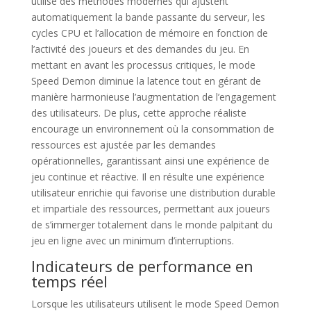
utilise des méthodes modernes qui ajustent
automatiquement la bande passante du serveur, les
cycles CPU et l’allocation de mémoire en fonction de
l’activité des joueurs et des demandes du jeu. En
mettant en avant les processus critiques, le mode
Speed Demon diminue la latence tout en gérant de
manière harmonieuse l’augmentation de l’engagement
des utilisateurs. De plus, cette approche réaliste
encourage un environnement où la consommation de
ressources est ajustée par les demandes
opérationnelles, garantissant ainsi une expérience de
jeu continue et réactive. Il en résulte une expérience
utilisateur enrichie qui favorise une distribution durable
et impartiale des ressources, permettant aux joueurs
de s’immerger totalement dans le monde palpitant du
jeu en ligne avec un minimum d’interruptions.
Indicateurs de performance en
temps réel
Lorsque les utilisateurs utilisent le mode Speed Demon