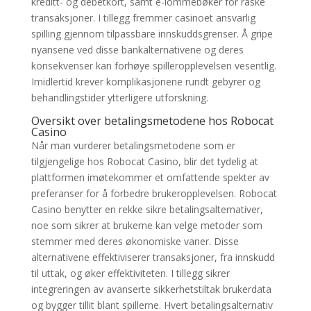
kreditt- og debetkort, samt e-lommebøker for raske
transaksjoner. I tillegg fremmer casinoet ansvarlig
spilling gjennom tilpassbare innskuddsgrenser. Å gripe
nyansene ved disse bankalternativene og deres
konsekvenser kan forhøye spilleropplevelsen vesentlig.
Imidlertid krever komplikasjonene rundt gebyrer og
behandlingstider ytterligere utforskning.
Oversikt over betalingsmetodene hos Robocat
Casino
Når man vurderer betalingsmetodene som er
tilgjengelige hos Robocat Casino, blir det tydelig at
plattformen imøtekommer et omfattende spekter av
preferanser for å forbedre brukeropplevelsen. Robocat
Casino benytter en rekke sikre betalingsalternativer,
noe som sikrer at brukerne kan velge metoder som
stemmer med deres økonomiske vaner. Disse
alternativene effektiviserer transaksjoner, fra innskudd
til uttak, og øker effektiviteten. I tillegg sikrer
integreringen av avanserte sikkerhetstiltak brukerdata
og bygger tillit blant spillerne. Hvert betalingsalternativ