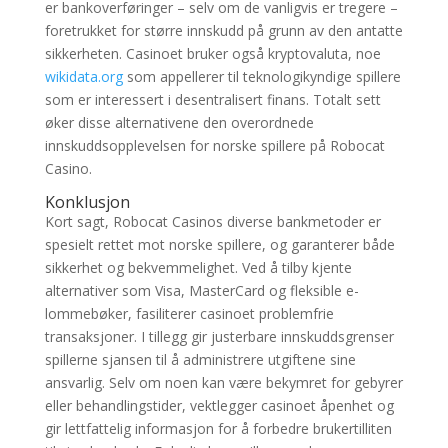
er bankoverføringer – selv om de vanligvis er tregere –
foretrukket for større innskudd på grunn av den antatte
sikkerheten. Casinoet bruker også kryptovaluta, noe
wikidata.org
som appellerer til teknologikyndige spillere
som er interessert i desentralisert finans. Totalt sett
øker disse alternativene den overordnede
innskuddsopplevelsen for norske spillere på Robocat
Casino.
Konklusjon
Kort sagt, Robocat Casinos diverse bankmetoder er
spesielt rettet mot norske spillere, og garanterer både
sikkerhet og bekvemmelighet. Ved å tilby kjente
alternativer som Visa, MasterCard og fleksible e-
lommebøker, fasiliterer casinoet problemfrie
transaksjoner. I tillegg gir justerbare innskuddsgrenser
spillerne sjansen til å administrere utgiftene sine
ansvarlig. Selv om noen kan være bekymret for gebyrer
eller behandlingstider, vektlegger casinoet åpenhet og
gir lettfattelig informasjon for å forbedre brukertilliten