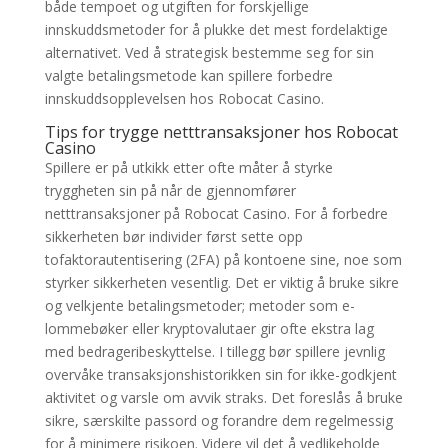
både tempoet og utgiften for forskjellige
innskuddsmetoder for å plukke det mest fordelaktige
alternativet. Ved å strategisk bestemme seg for sin
valgte betalingsmetode kan spillere forbedre
innskuddsopplevelsen hos Robocat Casino.
Tips for trygge netttransaksjoner hos Robocat
Casino
Spillere er på utkikk etter ofte måter å styrke
tryggheten sin på når de gjennomfører
netttransaksjoner på Robocat Casino. For å forbedre
sikkerheten bør individer først sette opp
tofaktorautentisering (2FA) på kontoene sine, noe som
styrker sikkerheten vesentlig. Det er viktig å bruke sikre
og velkjente betalingsmetoder; metoder som e-
lommebøker eller kryptovalutaer gir ofte ekstra lag
med bedrageribeskyttelse. I tillegg bør spillere jevnlig
overvåke transaksjonshistorikken sin for ikke-godkjent
aktivitet og varsle om avvik straks. Det foreslås å bruke
sikre, særskilte passord og forandre dem regelmessig
for å minimere risikoen. Videre vil det å vedlikeholde