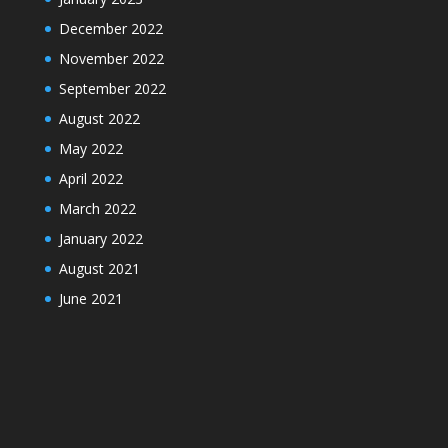
December 2022
November 2022
September 2022
August 2022
May 2022
April 2022
March 2022
January 2022
August 2021
June 2021