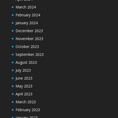
March 2024
February 2024
January 2024
December 2023
November 2023
October 2023
September 2023
August 2023
July 2023
June 2023
May 2023
April 2023
March 2023
February 2023
January 2023