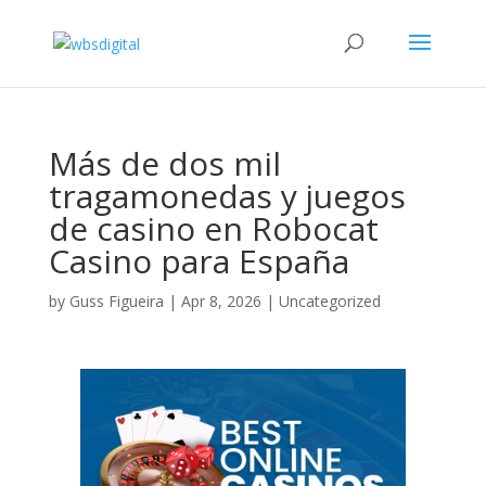
Más de dos mil
tragamonedas y juegos
de casino en Robocat
Casino para España
by
Guss Figueira
|
Apr 8, 2026
|
Uncategorized