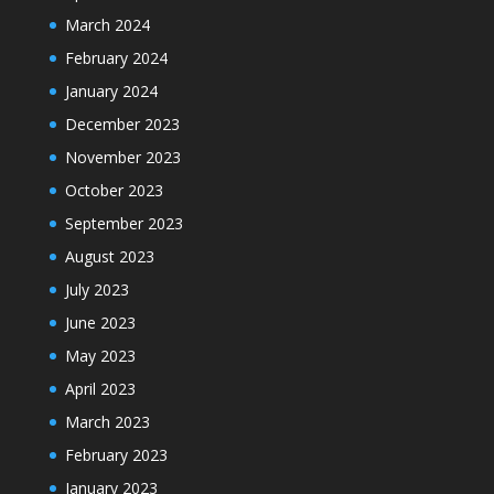
March 2024
February 2024
January 2024
December 2023
November 2023
October 2023
September 2023
August 2023
July 2023
June 2023
May 2023
April 2023
March 2023
February 2023
January 2023