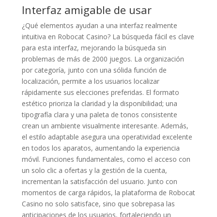
Interfaz amigable de usar
¿Qué elementos ayudan a una interfaz realmente
intuitiva en Robocat Casino? La búsqueda fácil es clave
para esta interfaz, mejorando la búsqueda sin
problemas de más de 2000 juegos. La organización
por categoría, junto con una sólida función de
localización, permite a los usuarios localizar
rápidamente sus elecciones preferidas. El formato
estético prioriza la claridad y la disponibilidad; una
tipografía clara y una paleta de tonos consistente
crean un ambiente visualmente interesante. Además,
el estilo adaptable asegura una operatividad excelente
en todos los aparatos, aumentando la experiencia
móvil. Funciones fundamentales, como el acceso con
un solo clic a ofertas y la gestión de la cuenta,
incrementan la satisfacción del usuario. Junto con
momentos de carga rápidos, la plataforma de Robocat
Casino no solo satisface, sino que sobrepasa las
anticipaciones de los usuarios, fortaleciendo un