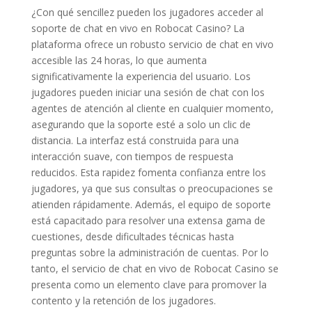
¿Con qué sencillez pueden los jugadores acceder al
soporte de chat en vivo en Robocat Casino? La
plataforma ofrece un robusto servicio de chat en vivo
accesible las 24 horas, lo que aumenta
significativamente la experiencia del usuario. Los
jugadores pueden iniciar una sesión de chat con los
agentes de atención al cliente en cualquier momento,
asegurando que la soporte esté a solo un clic de
distancia. La interfaz está construida para una
interacción suave, con tiempos de respuesta
reducidos. Esta rapidez fomenta confianza entre los
jugadores, ya que sus consultas o preocupaciones se
atienden rápidamente. Además, el equipo de soporte
está capacitado para resolver una extensa gama de
cuestiones, desde dificultades técnicas hasta
preguntas sobre la administración de cuentas. Por lo
tanto, el servicio de chat en vivo de Robocat Casino se
presenta como un elemento clave para promover la
contento y la retención de los jugadores.