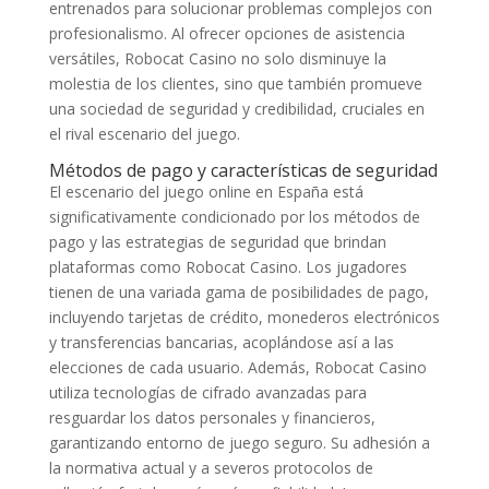
entrenados para solucionar problemas complejos con
profesionalismo. Al ofrecer opciones de asistencia
versátiles, Robocat Casino no solo disminuye la
molestia de los clientes, sino que también promueve
una sociedad de seguridad y credibilidad, cruciales en
el rival escenario del juego.
Métodos de pago y características de seguridad
El escenario del juego online en España está
significativamente condicionado por los métodos de
pago y las estrategias de seguridad que brindan
plataformas como Robocat Casino. Los jugadores
tienen de una variada gama de posibilidades de pago,
incluyendo tarjetas de crédito, monederos electrónicos
y transferencias bancarias, acoplándose así a las
elecciones de cada usuario. Además, Robocat Casino
utiliza tecnologías de cifrado avanzadas para
resguardar los datos personales y financieros,
garantizando entorno de juego seguro. Su adhesión a
la normativa actual y a severos protocolos de