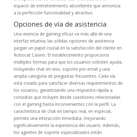
espacio de entretenimiento absorbente que armoniza
a la perfección funcionalidad y atractivo.
Opciones de vía de asistencia
Una vivencia de gaming eficaz va más allá de una
interfaz intuitiva; las sólidas opciones de asistencia
juegan un papel crucial en la satisfacción del cliente en
Robocat Casino. El establecimiento proporciona
múltiples formas para que los usuarios soliciten ayuda,
incluyendo chat en vivo, soporte por email y una
amplia categoría de preguntas frecuentes. Cada vía
está creado para satisfacer diversas requerimientos de
los usuarios, garantizando una respuesta rápida a
consultas que incluyen desde cuestiones relacionadas
con el gaming hasta inconvenientes con la perfil. La
característica de chat en tiempo real, en especial,
permite una interacción inmediata, mejorando
significativamente la experiencia del usuario. Además,
los agentes de soporte especializados están