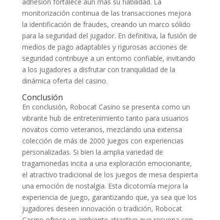
adhesión fortalece aún más su fiabilidad. La
monitorización continua de las transacciones mejora
la identificación de fraudes, creando un marco sólido
para la seguridad del jugador. En definitiva, la fusión de
medios de pago adaptables y rigurosas acciones de
seguridad contribuye a un entorno confiable, invitando
a los jugadores a disfrutar con tranquilidad de la
dinámica oferta del casino.
Conclusión
En conclusión, Robocat Casino se presenta como un
vibrante hub de entretenimiento tanto para usuarios
novatos como veteranos, mezclando una extensa
colección de más de 2000 juegos con experiencias
personalizadas. Si bien la amplia variedad de
tragamonedas incita a una exploración emocionante,
el atractivo tradicional de los juegos de mesa despierta
una emoción de nostalgia. Esta dicotomía mejora la
experiencia de juego, garantizando que, ya sea que los
jugadores deseen innovación o tradición, Robocat
Casino ofrece un ambiente atractivo que resuena con