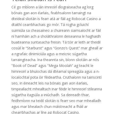
Cé go mbíonn a lán imreoirí díograiseacha ag lorg
bónais gan aon éarlais, feabhsaíonn tarraingt na
dteideal sliotán is fearr atá ar fáil ag Robocat Casino a
dtaithí cearrbhachais go mór. Tá rogha gcluichí
suimiúla sa cheasaíneo a chuireann siamsaíocht ar fáil
ní hamháin ach a sholáthraíonn deiseanna le haghaidh
buaiteanna suntasacha freisin. Tá tóir ar leith ar theidil
cosúil le “Starburst” agus “Gonzo’s Quest” mar gheall ar
a ngrafaic dinimiciúla agus a meicnic súgartha
tarraingteacha. Ina theannta sin, bíonn sliotáin ar nós
“Book of Dead” agus “Mega Moolah” ag teacht le
himreoirí a bhuíochas dá dtéamaí spreagúla agus a n-
íocaíochtaí pota óir féideartha. Cruthaíonn na tairiscintí
seo, in éineacht leis na bónais gan aon éarlais,
timpeallacht mhealltach inar féidir le himreoirí stíleanna
súgartha éagsúla a iniúchadh. Sa deireadh thiar,
feidhmíonn na teidil sliotán is fearr seo mar mhealladh
agus mar bhealach chun máistreacht a fháil ar
chearrbhachas ar líne ag Robocat Casino.