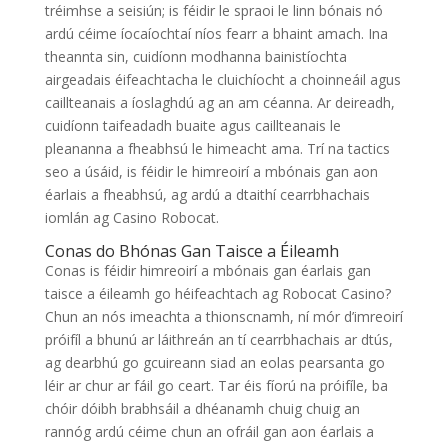
tréimhse a seisiún; is féidir le spraoi le linn bónais nó
ardú céime íocaíochtaí níos fearr a bhaint amach. Ina
theannta sin, cuidíonn modhanna bainistíochta
airgeadais éifeachtacha le cluichíocht a choinneáil agus
caillteanais a íoslaghdú ag an am céanna. Ar deireadh,
cuidíonn taifeadadh buaite agus caillteanais le
pleananna a fheabhsú le himeacht ama. Trí na tactics
seo a úsáid, is féidir le himreoirí a mbónais gan aon
éarlais a fheabhsú, ag ardú a dtaithí cearrbhachais
iomlán ag Casino Robocat.
Conas do Bhónas Gan Taisce a Éileamh
Conas is féidir himreoirí a mbónais gan éarlais gan
taisce a éileamh go héifeachtach ag Robocat Casino?
Chun an nós imeachta a thionscnamh, ní mór d’imreoirí
próifíl a bhunú ar láithreán an tí cearrbhachais ar dtús,
ag dearbhú go gcuireann siad an eolas pearsanta go
léir ar chur ar fáil go ceart. Tar éis fíorú na próifíle, ba
chóir dóibh brabhsáil a dhéanamh chuig chuig an
rannóg ardú céime chun an ofráil gan aon éarlais a