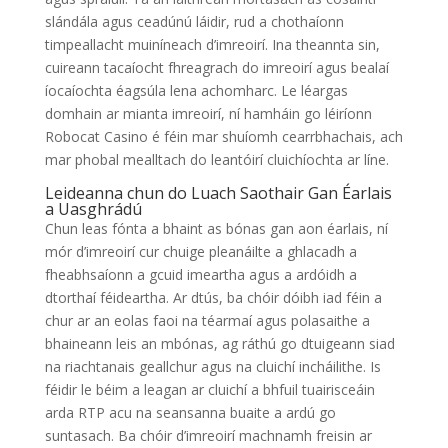
slándála agus ceadúnú láidir, rud a chothaíonn
timpeallacht muiníneach d’imreoirí. Ina theannta sin,
cuireann tacaíocht fhreagrach do imreoirí agus bealaí
íocaíochta éagsúla lena achomharc. Le léargas
domhain ar mianta imreoirí, ní hamháin go léiríonn
Robocat Casino é féin mar shuíomh cearrbhachais, ach
mar phobal mealltach do leantóirí cluichíochta ar líne.
Leideanna chun do Luach Saothair Gan Éarlais
a Uasghrádú
Chun leas fónta a bhaint as bónas gan aon éarlais, ní
mór d’imreoirí cur chuige pleanáilte a ghlacadh a
fheabhsaíonn a gcuid imeartha agus a ardóidh a
dtorthaí féideartha. Ar dtús, ba chóir dóibh iad féin a
chur ar an eolas faoi na téarmaí agus polasaithe a
bhaineann leis an mbónas, ag ráthú go dtuigeann siad
na riachtanais geallchur agus na cluichí incháilithe. Is
féidir le béim a leagan ar cluichí a bhfuil tuairisceáin
arda RTP acu na seansanna buaite a ardú go
suntasach. Ba chóir d’imreoirí machnamh freisin ar