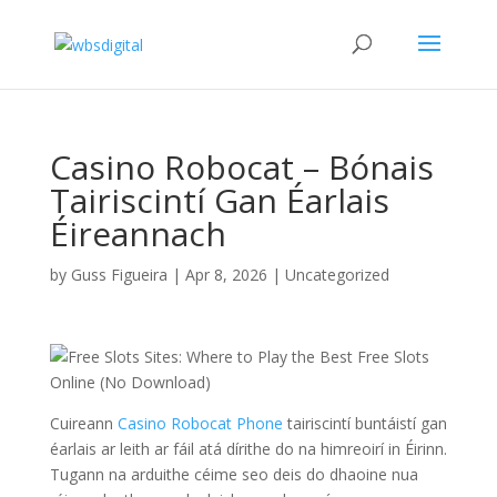
Casino Robocat – Bónais
Tairiscintí Gan Éarlais
Éireannach
by
Guss Figueira
|
Apr 8, 2026
|
Uncategorized
Cuireann
Casino Robocat Phone
tairiscintí buntáistí gan
éarlais ar leith ar fáil atá dírithe do na himreoirí in Éirinn.
Tugann na arduithe céime seo deis do dhaoine nua