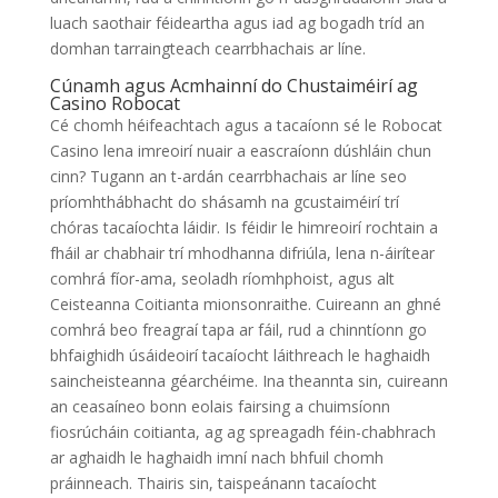
luach saothair féideartha agus iad ag bogadh tríd an
domhan tarraingteach cearrbhachais ar líne.
Cúnamh agus Acmhainní do Chustaiméirí ag
Casino Robocat
Cé chomh héifeachtach agus a tacaíonn sé le Robocat
Casino lena imreoirí nuair a eascraíonn dúshláin chun
cinn? Tugann an t-ardán cearrbhachais ar líne seo
príomhthábhacht do shásamh na gcustaiméirí trí
chóras tacaíochta láidir. Is féidir le himreoirí rochtain a
fháil ar chabhair trí mhodhanna difriúla, lena n-áirítear
comhrá fíor-ama, seoladh ríomhphoist, agus alt
Ceisteanna Coitianta mionsonraithe. Cuireann an ghné
comhrá beo freagraí tapa ar fáil, rud a chinntíonn go
bhfaighidh úsáideoirí tacaíocht láithreach le haghaidh
saincheisteanna géarchéime. Ina theannta sin, cuireann
an ceasaíneo bonn eolais fairsing a chuimsíonn
fiosrúcháin coitianta, ag ag spreagadh féin-chabhrach
ar aghaidh le haghaidh imní nach bhfuil chomh
práinneach. Thairis sin, taispeánann tacaíocht