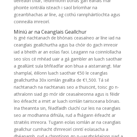
deireadh thiar, feidhmíonn bónas gan éarlais mar
phointe iontrála isteach i saol bríomhar na
gcearrbhachas ar líne, ag cothú rannpháirtíochta agus
coinneála imreoirí.
Míniú ar na Ceanglais Geallchur
Is gné riachtanach de bhónais ceasaíneo ar líne iad na
ceanglais geallchurtha agus ba chóir do gach imreoir
iad a bheith ar an eolas faoi. Leagann na coinníollacha
seo síos cé mhéad uair a gá gambler an luach saothair
a geallúint sula bhféadfar aon bhua a aistarraingt. Mar
shamplaí, éilíonn luach saothair €50 le ceanglas
geallchurtha 30x iomlán geallta de €1,500. Tá sé
riachtanach na riachtanais seo a thuiscint, toisc go n-
athraíonn siad go mór idir ceasaíneonna agus is féidir
leo éifeacht a imirt ar luach iomlán tairisceana bónais.
Ina theannta sin, féadfaidh cluichí cur leis na ceanglais
seo ar modhanna difriúla, rud a fhágann éifeacht ar
straitéis imreora. Tugann eolas iomlán ar na ceanglais
geallchur cumhacht d’imreoirí cinntí eolasacha a
dhéanamh, rud a chinntíonn go n-uasghrádaíonn siad a