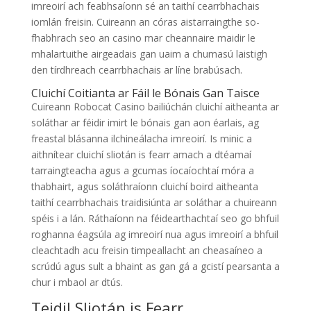
imreoirí ach feabhsaíonn sé an taithí cearrbhachais
iomlán freisin. Cuireann an córas aistarraingthe so-
fhabhrach seo an casino mar cheannaire maidir le
mhalartuithe airgeadais gan uaim a chumasú laistigh
den tírdhreach cearrbhachais ar líne brabúsach.
Cluichí Coitianta ar Fáil le Bónais Gan Taisce
Cuireann Robocat Casino bailiúchán cluichí aitheanta ar
soláthar ar féidir imirt le bónais gan aon éarlais, ag
freastal blásanna ilchineálacha imreoirí. Is minic a
aithnítear cluichí sliotán is fearr amach a dtéamaí
tarraingteacha agus a gcumas íocaíochtaí móra a
thabhairt, agus soláthraíonn cluichí boird aitheanta
taithí cearrbhachais traidisiúnta ar soláthar a chuireann
spéis i a lán. Ráthaíonn na féidearthachtaí seo go bhfuil
roghanna éagsúla ag imreoirí nua agus imreoirí a bhfuil
cleachtadh acu freisin timpeallacht an cheasaíneo a
scrúdú agus sult a bhaint as gan gá a gcistí pearsanta a
chur i mbaol ar dtús.
Teidil Sliotán is Fearr