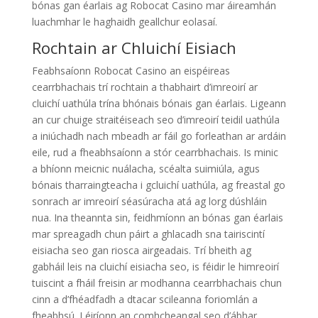
bónas gan éarlais ag Robocat Casino mar áireamhán
luachmhar le haghaidh geallchur eolasaí.
Rochtain ar Chluichí Eisiach
Feabhsaíonn Robocat Casino an eispéireas
cearrbhachais trí rochtain a thabhairt d’imreoirí ar
cluichí uathúla trína bhónais bónais gan éarlais. Ligeann
an cur chuige straitéiseach seo d’imreoirí teidil uathúla
a iniúchadh nach mbeadh ar fáil go forleathan ar ardáin
eile, rud a fheabhsaíonn a stór cearrbhachais. Is minic
a bhíonn meicnic nuálacha, scéalta suimiúla, agus
bónais tharraingteacha i gcluichí uathúla, ag freastal go
sonrach ar imreoirí séasúracha atá ag lorg dúshláin
nua. Ina theannta sin, feidhmíonn an bónas gan éarlais
mar spreagadh chun páirt a ghlacadh sna tairiscintí
eisiacha seo gan riosca airgeadais. Trí bheith ag
gabháil leis na cluichí eisiacha seo, is féidir le himreoirí
tuiscint a fháil freisin ar modhanna cearrbhachais chun
cinn a d’fhéadfadh a dtacar scileanna foriomlán a
fheabhsú. Léiríonn an comhcheangal seo d’ábhar