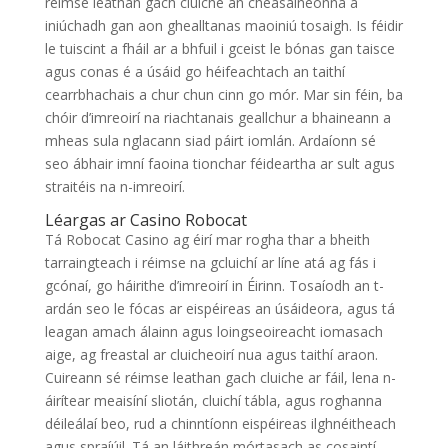
réimse leathan gach cluiche an cheasaíneonna a
iniúchadh gan aon ghealltanas maoiniú tosaigh. Is féidir
le tuiscint a fháil ar a bhfuil i gceist le bónas gan taisce
agus conas é a úsáid go héifeachtach an taithí
cearrbhachais a chur chun cinn go mór. Mar sin féin, ba
chóir d’imreoirí na riachtanais geallchur a bhaineann a
mheas sula nglacann siad páirt iomlán. Ardaíonn sé
seo ábhair imní faoina tionchar féideartha ar sult agus
straitéis na n-imreoirí.
Léargas ar Casino Robocat
Tá Robocat Casino ag éirí mar rogha thar a bheith
tarraingteach i réimse na gcluichí ar líne atá ag fás i
gcónaí, go háirithe d’imreoirí in Éirinn. Tosaíodh an t-
ardán seo le fócas ar eispéireas an úsáideora, agus tá
leagan amach álainn agus loingseoireacht iomasach
aige, ag freastal ar cluicheoirí nua agus taithí araon.
Cuireann sé réimse leathan gach cluiche ar fáil, lena n-
áirítear meaisíní sliotán, cluichí tábla, agus roghanna
déileálaí beo, rud a chinntíonn eispéireas ilghnéitheach
agus spraíúil. Tá an láithreán mórtasach as cosaintí