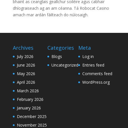
bhaint as ceanglais geallchur soiléire agus cabhair
dhíograiseach ag an am céanna. Tá Robocat Casino
amach mar ardán fáilteach do núíosaigh.
Archives
Categories
Meta
July 2026
Blogs
Log in
June 2026
Uncategorized
Entries feed
May 2026
Comments feed
April 2026
WordPress.org
March 2026
February 2026
January 2026
December 2025
November 2025