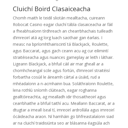
Cluichí Boird Clasaiceacha
Chomh maith le teidil sliotán mealltacha, cuireann
Robocat Casino eagar cluichí tábla clasaiceacha ar fáil
a fheabhsaíonn tírdhreach an chearrbhachais tuilleadh
d’imreoirí atá ag lorg luach saothair gan éarlais. I
measc na bpríomhthairiscintí tá Blackjack, Roulette,
agus Baccarat, agus gach ceann acu ag cur eilimintí
straitéiseacha agus nuances gameplay ar leith i láthair.
Ligeann Blackjack, a bhfuil cáil air mar gheall ar a
chomhcheangal scile agus fortún, d’imreoirí straitéisí
forbartha cosúil le áireamh cártaí a úsáid, rud a
mhéadaíonn a n-acmhainn bua. Soláthraíonn Roulette,
lena rothlú sníomh clúiteach, eagar roghanna
gealltóireachta, ag mealladh idir thosaitheoirí agus
cearrbhaithe a bhfuil taithí acu. Meallann Baccarat, ar a
dtugtar a imeall íseal tí, imreoirí ardrollála agus imreoirí
ócáideacha araon. Ní hamháin go bhfreastalaíonn siad
ar na cluichí traidisiúnta seo ar blásanna éagsúla ach