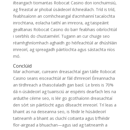
ilteangach tiomantas Robocat Casino don ionchuimsiú,
ag freastal ar phobal úsáideoirí ilchineálach. Tríd is tríd,
feabhsaíonn an comhcheangal d’acmhainní tacaíochta
inrochtana, eolacha taithí an imreora, ag taispeáint
gealltanas Robocat Casino do barr feabhais oibríochtúil
i seirbhís do chustaiméirí. Tugann an cur chuige seo
réamhghníomhach aghaidh go héifeachtúil ar dhúshláin
imreoirí, ag spreagadh páirtíochta agus sástachta níos
mó.
Conclúid
Mar achomair, cuireann dreasachtaí gan táille Robocat
Casino seans eisceachtúil ar fáil d’imreoirí Éireannacha
an tírdhreach a thaiscéaladh gan baol. Le breis is 70%
dá n-úsáideoirí ag tuairisciú ar eispéiris dearfach leis na
arduithe céime seo, is léir go gcothaíonn dreasachtaí
den sórt sin páirtíocht agus dílseacht imreoirí. Trí leas a
bhaint as na deiseanna seo, is féidir le húsáideoirí
taitneamh a bhaint as cluichí coitianta agus b’fhéidir
fíor-airgead a bhuachan—agus iad ag taitneamh a