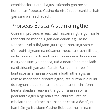
cearrbhachais uathúil agus iniúchadh gan riosca
tiomantas Robocat Casino do eispéireas cearrbhachais
gan sárú a sheachadadh.
Próiseas Éasca Aistarraingthe
Cuireann próiseas éifeachtach aistarraingthe go mór le
tábhacht na mbónais gan aon éarlais ag Casino
Robocat, rud a fhágann gur rogha tharraingteach é
d’imreoirí. Ligeann na nósanna imeachta sruthlínithe ag
an láithreán seo d’úsáideoirí a mbuanna a thiontú ina
n-airgead tirim go héasca, rud a neartaíonn mealladh
na dtairiscintí gan aon éarlais. Baineann imreoirí
buntáiste as amanna próiseála luathaithe agus as
réimse modhanna aistarraingthe, atá curtha in oiriúint
do roghanna pearsanta. Ina theannta sin, cinntíonn
bearta slándála feabhsaithe go bhfanann sonraí
pearsanta agus airgeadais faoi chúram i rith an
mhalartaithe. Trí rochtain thapa ar chistí a éascú, ní
hamháin go treisíonn Casino Robocat muinín na n-