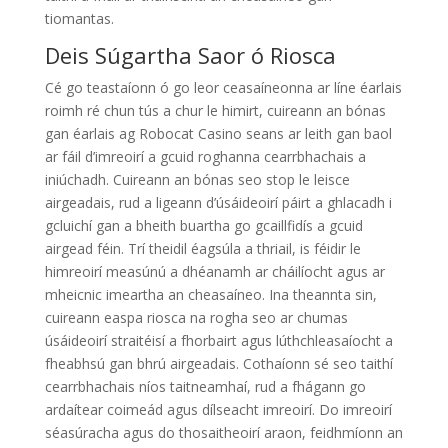
tiomantas.
Deis Súgartha Saor ó Riosca
Cé go teastaíonn ó go leor ceasaíneonna ar líne éarlais
roimh ré chun tús a chur le himirt, cuireann an bónas
gan éarlais ag Robocat Casino seans ar leith gan baol
ar fáil d’imreoirí a gcuid roghanna cearrbhachais a
iniúchadh. Cuireann an bónas seo stop le leisce
airgeadais, rud a ligeann d’úsáideoirí páirt a ghlacadh i
gcluichí gan a bheith buartha go gcaillfidís a gcuid
airgead féin. Trí theidil éagsúla a thriail, is féidir le
himreoirí measúnú a dhéanamh ar cháilíocht agus ar
mheicnic imeartha an cheasaíneo. Ina theannta sin,
cuireann easpa riosca na rogha seo ar chumas
úsáideoirí straitéisí a fhorbairt agus lúthchleasaíocht a
fheabhsú gan bhrú airgeadais. Cothaíonn sé seo taithí
cearrbhachais níos taitneamhaí, rud a fhágann go
ardaítear coimeád agus dílseacht imreoirí. Do imreoirí
séasúracha agus do thosaitheoirí araon, feidhmíonn an