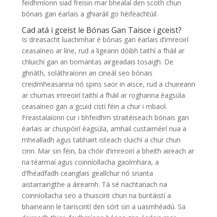
feidhmíonn siad freisin mar bhealaí den scoth chun
bónais gan éarlais a ghiaráil go héifeachtúil.
Cad atá i gceist le Bónas Gan Taisce i gceist?
Is dreasacht luachmhar é bónas gan éarlais d’imreoirí
ceasaíneo ar líne, rud a ligeann dóibh taithí a fháil ar
chluichí gan an tiomantas airgeadais tosaigh. De
ghnáth, soláthraíonn an cineál seo bónais
creidmheasanna nó spins saor in aisce, rud a chuireann
ar chumas imreoirí taithí a fháil ar roghanna éagsúla
ceasaíneo gan a gcuid cistí féin a chur i mbaol.
Freastalaíonn cur i bhfeidhm straitéiseach bónais gan
éarlais ar chuspóirí éagsúla, amhail custaiméirí nua a
mhealladh agus tabhairt isteach cluichí a chur chun
cinn. Mar sin féin, ba chóir d’imreoirí a bheith aireach ar
na téarmaí agus coinníollacha gaolmhara, a
d’fhéadfadh ceanglais geallchur nó srianta
aistarraingthe a áireamh. Tá sé riachtanach na
coinníollacha seo a thuiscint chun na buntáistí a
bhaineann le tairiscintí den sórt sin a uasmhéadú. Sa