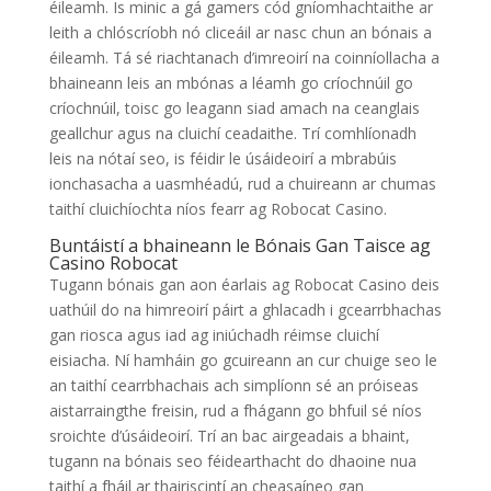
éileamh. Is minic a gá gamers cód gníomhachtaithe ar
leith a chlóscríobh nó cliceáil ar nasc chun an bónais a
éileamh. Tá sé riachtanach d’imreoirí na coinníollacha a
bhaineann leis an mbónas a léamh go críochnúil go
críochnúil, toisc go leagann siad amach na ceanglais
geallchur agus na cluichí ceadaithe. Trí comhlíonadh
leis na nótaí seo, is féidir le úsáideoirí a mbrabúis
ionchasacha a uasmhéadú, rud a chuireann ar chumas
taithí cluichíochta níos fearr ag Robocat Casino.
Buntáistí a bhaineann le Bónais Gan Taisce ag
Casino Robocat
Tugann bónais gan aon éarlais ag Robocat Casino deis
uathúil do na himreoirí páirt a ghlacadh i gcearrbhachas
gan riosca agus iad ag iniúchadh réimse cluichí
eisiacha. Ní hamháin go gcuireann an cur chuige seo le
an taithí cearrbhachais ach simplíonn sé an próiseas
aistarraingthe freisin, rud a fhágann go bhfuil sé níos
sroichte d’úsáideoirí. Trí an bac airgeadais a bhaint,
tugann na bónais seo féidearthacht do dhaoine nua
taithí a fháil ar thairiscintí an cheasaíneo gan