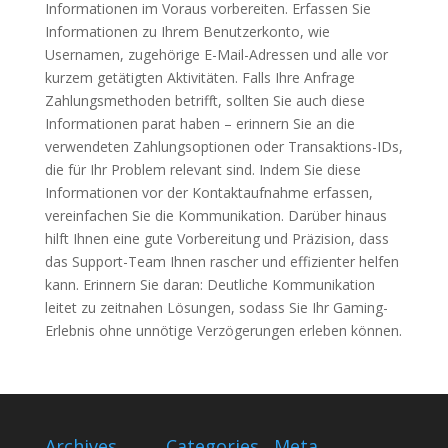
Informationen im Voraus vorbereiten. Erfassen Sie
Informationen zu Ihrem Benutzerkonto, wie
Usernamen, zugehörige E-Mail-Adressen und alle vor
kurzem getätigten Aktivitäten. Falls Ihre Anfrage
Zahlungsmethoden betrifft, sollten Sie auch diese
Informationen parat haben – erinnern Sie an die
verwendeten Zahlungsoptionen oder Transaktions-IDs,
die für Ihr Problem relevant sind. Indem Sie diese
Informationen vor der Kontaktaufnahme erfassen,
vereinfachen Sie die Kommunikation. Darüber hinaus
hilft Ihnen eine gute Vorbereitung und Präzision, dass
das Support-Team Ihnen rascher und effizienter helfen
kann. Erinnern Sie daran: Deutliche Kommunikation
leitet zu zeitnahen Lösungen, sodass Sie Ihr Gaming-
Erlebnis ohne unnötige Verzögerungen erleben können.
Archives
Categories
Meta