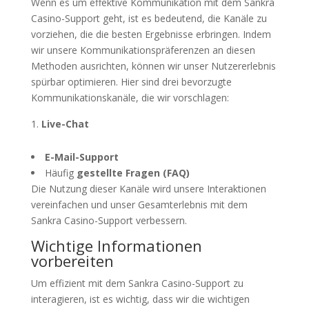
Wenn es um effektive Kommunikation mit dem Sankra
Casino-Support geht, ist es bedeutend, die Kanäle zu
vorziehen, die die besten Ergebnisse erbringen. Indem
wir unsere Kommunikationspräferenzen an diesen
Methoden ausrichten, können wir unser Nutzererlebnis
spürbar optimieren. Hier sind drei bevorzugte
Kommunikationskanäle, die wir vorschlagen:
Live-Chat
E-Mail-Support
Häufig
gestellte Fragen (FAQ)
Die Nutzung dieser Kanäle wird unsere Interaktionen
vereinfachen und unser Gesamterlebnis mit dem
Sankra Casino-Support verbessern.
Wichtige Informationen
vorbereiten
Um effizient mit dem Sankra Casino-Support zu
interagieren, ist es wichtig, dass wir die wichtigen