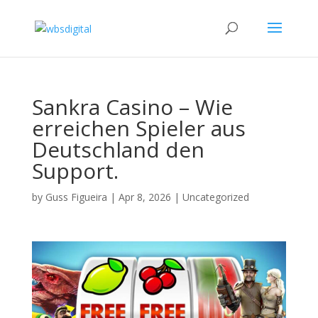
Sankra Casino – Wie
erreichen Spieler aus
Deutschland den
Support.
by
Guss Figueira
|
Apr 8, 2026
|
Uncategorized