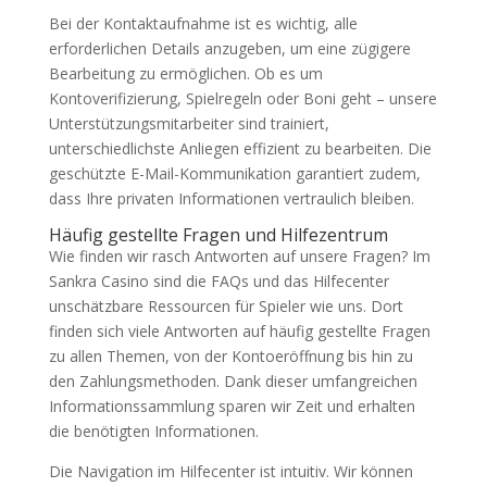
Bei der Kontaktaufnahme ist es wichtig, alle
erforderlichen Details anzugeben, um eine zügigere
Bearbeitung zu ermöglichen. Ob es um
Kontoverifizierung, Spielregeln oder Boni geht – unsere
Unterstützungsmitarbeiter sind trainiert,
unterschiedlichste Anliegen effizient zu bearbeiten. Die
geschützte E-Mail-Kommunikation garantiert zudem,
dass Ihre privaten Informationen vertraulich bleiben.
Häufig gestellte Fragen und Hilfezentrum
Wie finden wir rasch Antworten auf unsere Fragen? Im
Sankra Casino sind die FAQs und das Hilfecenter
unschätzbare Ressourcen für Spieler wie uns. Dort
finden sich viele Antworten auf häufig gestellte Fragen
zu allen Themen, von der Kontoeröffnung bis hin zu
den Zahlungsmethoden. Dank dieser umfangreichen
Informationssammlung sparen wir Zeit und erhalten
die benötigten Informationen.
Die Navigation im Hilfecenter ist intuitiv. Wir können