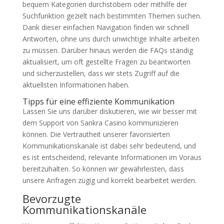
bequem Kategorien durchstöbern oder mithilfe der
Suchfunktion gezielt nach bestimmten Themen suchen.
Dank dieser einfachen Navigation finden wir schnell
Antworten, ohne uns durch unwichtige Inhalte arbeiten
zu müssen. Darüber hinaus werden die FAQs ständig
aktualisiert, um oft gestellte Fragen zu beantworten
und sicherzustellen, dass wir stets Zugriff auf die
aktuellsten Informationen haben.
Tipps für eine effiziente Kommunikation
Lassen Sie uns darüber diskutieren, wie wir besser mit
dem Support von Sankra Casino kommunizieren
können. Die Vertrautheit unserer favorisierten
Kommunikationskanäle ist dabei sehr bedeutend, und
es ist entscheidend, relevante Informationen im Voraus
bereitzuhalten. So können wir gewährleisten, dass
unsere Anfragen zügig und korrekt bearbeitet werden.
Bevorzugte
Kommunikationskanäle