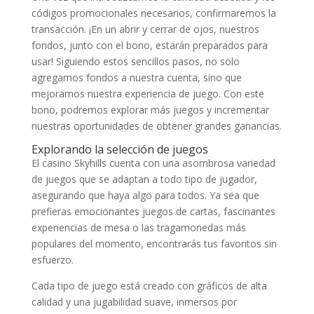
códigos promocionales necesarios, confirmaremos la
transacción. ¡En un abrir y cerrar de ojos, nuestros
fondos, junto con el bono, estarán preparados para
usar! Siguiendo estos sencillos pasos, no solo
agregamos fondos a nuestra cuenta, sino que
mejoramos nuestra experiencia de juego. Con este
bono, podremos explorar más juegos y incrementar
nuestras oportunidades de obtener grandes ganancias.
Explorando la selección de juegos
El casino Skyhills cuenta con una asombrosa variedad
de juegos que se adaptan a todo tipo de jugador,
asegurando que haya algo para todos. Ya sea que
prefieras emocionantes juegos de cartas, fascinantes
experiencias de mesa o las tragamonedas más
populares del momento, encontrarás tus favoritos sin
esfuerzo.
Cada tipo de juego está creado con gráficos de alta
calidad y una jugabilidad suave, inmersos por