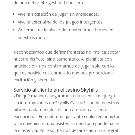
de una deficiente gestión financiera.
Vive la excitación de jugar sin ansiedades.
Vive la adrenalina de los juegos inteligentes.
Gocemos de la placer de mantenernos firmes en
nuestros metas.
Reconozcamos que definir fronteras no implica acotar
nuestro disfrute, sino aumentarlo. Al planificar con
anticipación, nos confirmamos de jugar solo con lo
que es posible costearnos, lo que nos proporciona
excitación y serenidad.
Servicio al cliente en el casino Skyhills
¿De qué manera aseguramos una vivencia de juego
sin interrupciones en Skyhills Casino? Uno de nuestros
pilares fundamentales es una atención al cliente
excepcional. Entendemos que, ante cualquier inquietud
o inconveniente, una asistencia oportuna puede hacer
la diferencia. Por eso, hemos desarrollado un integral