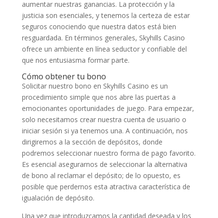
aumentar nuestras ganancias. La protección y la
justicia son esenciales, y tenemos la certeza de estar
seguros conociendo que nuestra datos está bien
resguardada. En términos generales, Skyhills Casino
ofrece un ambiente en línea seductor y confiable del
que nos entusiasma formar parte.
Cómo obtener tu bono
Solicitar nuestro bono en Skyhills Casino es un
procedimiento simple que nos abre las puertas a
emocionantes oportunidades de juego. Para empezar,
solo necesitamos crear nuestra cuenta de usuario o
iniciar sesión si ya tenemos una. A continuación, nos
dirigiremos a la sección de depósitos, donde
podremos seleccionar nuestro forma de pago favorito.
Es esencial asegurarnos de seleccionar la alternativa
de bono al reclamar el depósito; de lo opuesto, es
posible que perdernos esta atractiva característica de
igualación de depósito.
Una vez que introduzcamos la cantidad deseada y los