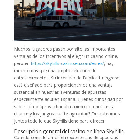
Muchos jugadores pasan por alto las importantes
ventajas de los incentivos al elegir un casino online,
pero en
https://skyhills-casino.eu.com/es-es/
, hay
mucho más que una amplia selección de
entretenimientos. Su incentivo de Duplica tu Ingreso
está diseñado para proporcionarnos una ventaja
sustancial en nuestras aventuras de apuestas,
especialmente aquí en España. ¿Tienes curiosidad por
saber cómo aprovechar al máximo potencial esta
chance y los juegos que te aguardan? Descubramos
juntos todo lo que Skyhills tiene para ofrecer.
Descripción general del casino en línea Skyhills
Cuando consideramos en experiencias de apuestas