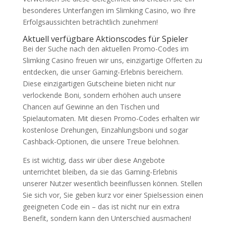
besonderes Unterfangen im Slimking Casino, wo Ihre
Erfolgsaussichten beträchtlich zunehmen!
Aktuell verfügbare Aktionscodes für Spieler
Bei der Suche nach den aktuellen Promo-Codes im
Slimking Casino freuen wir uns, einzigartige Offerten zu
entdecken, die unser Gaming-Erlebnis bereichern.
Diese einzigartigen Gutscheine bieten nicht nur
verlockende Boni, sondern erhöhen auch unsere
Chancen auf Gewinne an den Tischen und
Spielautomaten. Mit diesen Promo-Codes erhalten wir
kostenlose Drehungen, Einzahlungsboni und sogar
Cashback-Optionen, die unsere Treue belohnen.
Es ist wichtig, dass wir über diese Angebote
unterrichtet bleiben, da sie das Gaming-Erlebnis
unserer Nutzer wesentlich beeinflussen können. Stellen
Sie sich vor, Sie geben kurz vor einer Spielsession einen
geeigneten Code ein – das ist nicht nur ein extra
Benefit, sondern kann den Unterschied ausmachen!