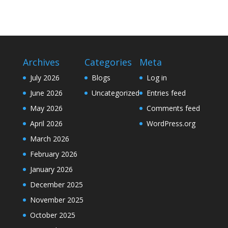
Archives
Categories
Meta
July 2026
Blogs
Log in
June 2026
Uncategorized
Entries feed
May 2026
Comments feed
April 2026
WordPress.org
March 2026
February 2026
January 2026
December 2025
November 2025
October 2025