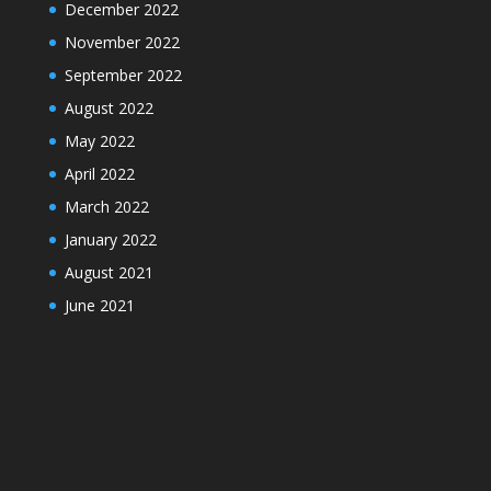
December 2022
November 2022
September 2022
August 2022
May 2022
April 2022
March 2022
January 2022
August 2021
June 2021