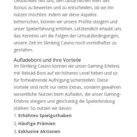
Deutlichkeit hilft uns, den tatsächlichen Wert des
Bonus zu bewerten und zu entscheiden, ob wir ihn
nutzen möchten. Indem wir diese Aspekte
beherrschen, können wir unsere Profite steigern und
unser Spielerfahrung erhöhen. Letztendlich erlaubt uns
das Kenntnis um die Folgen der Umsatzbedingungen,
unsere Zeit im Slimking Casino noch vorteilhafter zu
gestalten.
Aufladeboni und ihre Vorteile
Im Slimking Casino können wir unser Gaming-Erlebnis
mit Reload-Boni auf ein höheres Level heben und so
für fortwährende Aufregung sicherstellen. Diese
Vorteile sind nicht nur nette Extras, sondern gewähren
wesentliche Nutzen beim Aufladen, die unser Gaming-
Erlebnis steigern und gleichzeitig die Spielerbindung
stärken. So nutzen wir davon:
Erhöhtes Spielguthaben
Häufige Prämien
Exklusive Aktionen