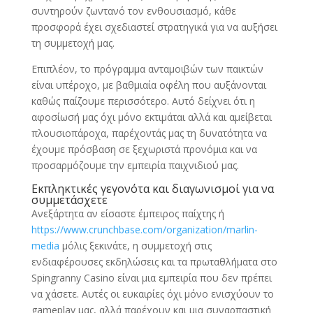
συντηρούν ζωντανό τον ενθουσιασμό, κάθε
προσφορά έχει σχεδιαστεί στρατηγικά για να αυξήσει
τη συμμετοχή μας.
Επιπλέον, το πρόγραμμα ανταμοιβών των παικτών
είναι υπέροχο, με βαθμιαία οφέλη που αυξάνονται
καθώς παίζουμε περισσότερο. Αυτό δείχνει ότι η
αφοσίωσή μας όχι μόνο εκτιμάται αλλά και αμείβεται
πλουσιοπάροχα, παρέχοντάς μας τη δυνατότητα να
έχουμε πρόσβαση σε ξεχωριστά προνόμια και να
προσαρμόζουμε την εμπειρία παιχνιδιού μας.
Εκπληκτικές γεγονότα και διαγωνισμοί για να
συμμετάσχετε
Ανεξάρτητα αν είσαστε έμπειρος παίχτης ή
https://www.crunchbase.com/organization/marlin-
media
μόλις ξεκινάτε, η συμμετοχή στις
ενδιαφέρουσες εκδηλώσεις και τα πρωταθλήματα στο
Spingranny Casino είναι μια εμπειρία που δεν πρέπει
να χάσετε. Αυτές οι ευκαιρίες όχι μόνο ενισχύουν το
gameplay μας, αλλά παρέχουν και μια συναρπαστική