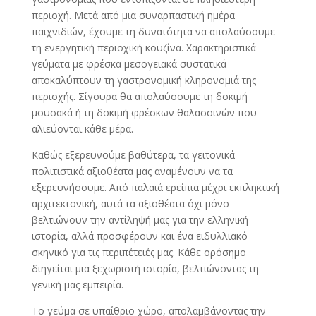
περιοχή. Μετά από μια συναρπαστική ημέρα
παιχνιδιών, έχουμε τη δυνατότητα να απολαύσουμε
τη ενεργητική περιοχική κουζίνα. Χαρακτηριστικά
γεύματα με φρέσκα μεσογειακά συστατικά
αποκαλύπτουν τη γαστρονομική κληρονομιά της
περιοχής. Σίγουρα θα απολαύσουμε τη δοκιμή
μουσακά ή τη δοκιμή φρέσκων θαλασσινών που
αλιεύονται κάθε μέρα.
Καθώς εξερευνούμε βαθύτερα, τα γειτονικά
πολιτιστικά αξιοθέατα μας αναμένουν να τα
εξερευνήσουμε. Από παλαιά ερείπια μέχρι εκπληκτική
αρχιτεκτονική, αυτά τα αξιοθέατα όχι μόνο
βελτιώνουν την αντίληψή μας για την ελληνική
ιστορία, αλλά προσφέρουν και ένα ειδυλλιακό
σκηνικό για τις περιπέτειές μας. Κάθε ορόσημο
διηγείται μια ξεχωριστή ιστορία, βελτιώνοντας τη
γενική μας εμπειρία.
Το γεύμα σε υπαίθριο χώρο, απολαμβάνοντας την