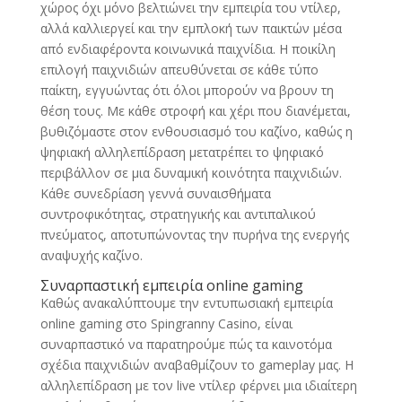
χώρος όχι μόνο βελτιώνει την εμπειρία του ντίλερ,
αλλά καλλιεργεί και την εμπλοκή των παικτών μέσα
από ενδιαφέροντα κοινωνικά παιχνίδια. Η ποικίλη
επιλογή παιχνιδιών απευθύνεται σε κάθε τύπο
παίκτη, εγγυώντας ότι όλοι μπορούν να βρουν τη
θέση τους. Με κάθε στροφή και χέρι που διανέμεται,
βυθιζόμαστε στον ενθουσιασμό του καζίνο, καθώς η
ψηφιακή αλληλεπίδραση μετατρέπει το ψηφιακό
περιβάλλον σε μια δυναμική κοινότητα παιχνιδιών.
Κάθε συνεδρίαση γεννά συναισθήματα
συντροφικότητας, στρατηγικής και αντιπαλικού
πνεύματος, αποτυπώνοντας την πυρήνα της ενεργής
αναψυχής καζίνο.
Συναρπαστική εμπειρία online gaming
Καθώς ανακαλύπτουμε την εντυπωσιακή εμπειρία
online gaming στο Spingranny Casino, είναι
συναρπαστικό να παρατηρούμε πώς τα καινοτόμα
σχέδια παιχνιδιών αναβαθμίζουν το gameplay μας. Η
αλληλεπίδραση με τον live ντίλερ φέρνει μια ιδιαίτερη