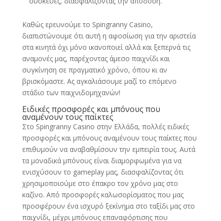
συσκευές, διασφαλίζοντας την απόδοση.
Καθώς ερευνούμε το Spingranny Casino,
διαπιστώνουμε ότι αυτή η αφοσίωση για την αριστεία
στα κινητά όχι μόνο ικανοποιεί αλλά και ξεπερνά τις
αναμονές μας, παρέχοντας άμεσο παιχνίδι και
συγκίνηση σε πραγματικό χρόνο, όπου κι αν
βρισκόμαστε. Ας αγκαλιάσουμε μαζί το επόμενο
στάδιο των παιχνιδομηχανών!
Ειδικές προσφορές και μπόνους που
αναμένουν τους παίκτες
Στο Spingranny Casino στην Ελλάδα, πολλές ειδικές
προσφορές και μπόνους αναμένουν τους παίκτες που
επιθυμούν να αναβαθμίσουν την εμπειρία τους. Αυτά
τα μοναδικά μπόνους είναι διαμορφωμένα για να
ενισχύσουν το gameplay μας, διασφαλίζοντας ότι
χρησιμοποιούμε στο έπακρο τον χρόνο μας στο
καζίνο. Από προσφορές καλωσορίσματος που μας
προσφέρουν ένα ισχυρό ξεκίνημα στο ταξίδι μας στο
παιχνίδι, μέχρι μπόνους επαναφόρτισης που