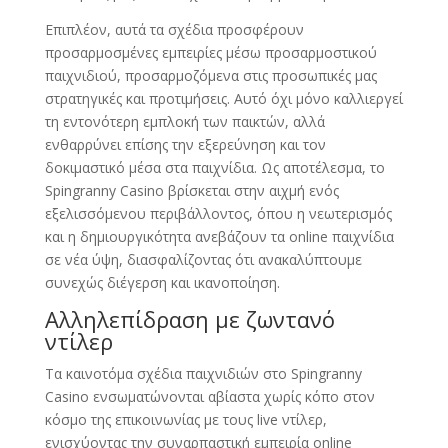
Επιπλέον, αυτά τα σχέδια προσφέρουν
προσαρμοσμένες εμπειρίες μέσω προσαρμοστικού
παιχνιδιού, προσαρμοζόμενα στις προσωπικές μας
στρατηγικές και προτιμήσεις. Αυτό όχι μόνο καλλιεργεί
τη εντονότερη εμπλοκή των παικτών, αλλά
ενθαρρύνει επίσης την εξερεύνηση και τον
δοκιμαστικό μέσα στα παιχνίδια. Ως αποτέλεσμα, το
Spingranny Casino βρίσκεται στην αιχμή ενός
εξελισσόμενου περιβάλλοντος, όπου η νεωτερισμός
και η δημιουργικότητα ανεβάζουν τα online παιχνίδια
σε νέα ύψη, διασφαλίζοντας ότι ανακαλύπτουμε
συνεχώς διέγερση και ικανοποίηση.
Αλληλεπίδραση με ζωντανό
ντίλερ
Τα καινοτόμα σχέδια παιχνιδιών στο Spingranny
Casino ενσωματώνονται αβίαστα χωρίς κόπο στον
κόσμο της επικοινωνίας με τους live ντίλερ,
ενισχύοντας την συναρπαστική εμπειρία online