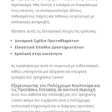
ατμόσφαιρα. Μας δίνεται η ευκαιρία να δοκιμάσουμε
τους εαυτούς, να συναγωνιστούμε άλλους
παθιασμένους παίχτες και πιθανώς να φύγουμε με
εκπληκτικές ανταμοιβές.
Εξετάστε αυτές τις δελεαστικές πτυχές της εμπλοκής:
Δυναμικά Σχέδια Πρωταθλημάτων
Ελκυστικά Έπαθλα Δραστηριοτήτων
Εμπλοκή στην κοινότητα
Ας αγκαλιάσουμε αυτά τα τουρνουά με ενθουσιασμό,
καθώς υπόσχονται μια αξέχαστη και επωφελή
εμπειρία στο Spingranny Casino!
Εξερευνώντας τον Πολύχρωμο Κουλτούρα και
τις Προτάσεις Εστίασης σε κοντινή περιοχή
Αυτό που καθιστά την επίσκεψή μας στο Spingranny
Casino ακόμα πιο ευχάριστη είναι η πολύχρωμη
πολιτιστική κληρονομιά και οι διάφορες προτάσεις
γαστρονομίας που εντοπίζονται σε πλησιέστερη