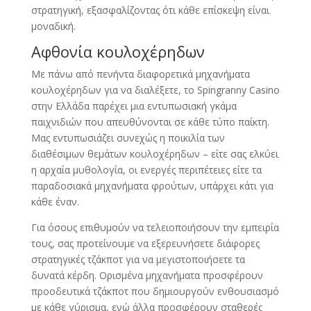
στρατηγική, εξασφαλίζοντας ότι κάθε επίσκεψη είναι
μοναδική.
Αφθονία κουλοχέρηδων
Με πάνω από πενήντα διαφορετικά μηχανήματα
κουλοχέρηδων για να διαλέξετε, το Spingranny Casino
στην Ελλάδα παρέχει μια εντυπωσιακή γκάμα
παιχνιδιών που απευθύνονται σε κάθε τύπο παίκτη.
Μας εντυπωσιάζει συνεχώς η ποικιλία των
διαθέσιμων θεμάτων κουλοχέρηδων – είτε σας ελκύει
η αρχαία μυθολογία, οι ενεργές περιπέτειες είτε τα
παραδοσιακά μηχανήματα φρούτων, υπάρχει κάτι για
κάθε έναν.
Για όσους επιθυμούν να τελειοποιήσουν την εμπειρία
τους, σας προτείνουμε να εξερευνήσετε διάφορες
στρατηγικές τζάκποτ για να μεγιστοποιήσετε τα
δυνατά κέρδη. Ορισμένα μηχανήματα προσφέρουν
προοδευτικά τζάκποτ που δημιουργούν ενθουσιασμό
με κάθε γύρισμα, ενώ άλλα προσφέρουν σταθερές