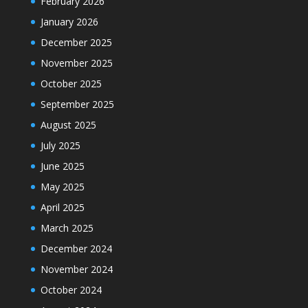
February 2026
January 2026
December 2025
November 2025
October 2025
September 2025
August 2025
July 2025
June 2025
May 2025
April 2025
March 2025
December 2024
November 2024
October 2024