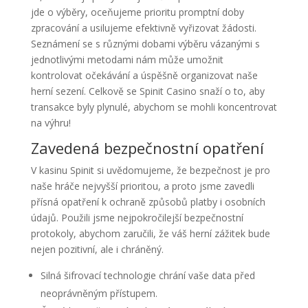
jde o výběry, oceňujeme prioritu promptní doby
zpracování a usilujeme efektivně vyřizovat žádosti.
Seznámení se s různými dobami výběru vázanými s
jednotlivými metodami nám může umožnit
kontrolovat očekávání a úspěšně organizovat naše
herní sezení. Celkově se Spinit Casino snaží o to, aby
transakce byly plynulé, abychom se mohli koncentrovat
na výhru!
Zavedená bezpečnostní opatření
V kasinu Spinit si uvědomujeme, že bezpečnost je pro
naše hráče nejvyšší prioritou, a proto jsme zavedli
přísná opatření k ochraně způsobů platby i osobních
údajů. Použili jsme nejpokročilejší bezpečnostní
protokoly, abychom zaručili, že váš herní zážitek bude
nejen pozitivní, ale i chráněný.
Silná šifrovací technologie chrání vaše data před
neoprávněným přístupem.