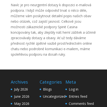
Navíc je pro neurgentní dotazy k dispozici e-mailová
podpora. I když může odpověď trvat o něco déle,
můžeme vám poskytnout detailní popis našich obav
nebo otázek, což zajistí jasnost. Celkově jsou
možnosti zákaznické podpory Spinit Casina
koncipovány tak, aby zlepšily náš herní zážitek a účinně
zpracovávaly dotazy a obavy. Ať už tedy dáváme
přednost rychlé zpětné vazbě prostřednictvím online
chatu nebo podrobné komunikaci e-mailem, máme
spolehlivou podporu na dosah ruky.
Archives
Categories
Meta
July 2026
Blogs
Log in
June 2026
Uncategorized
Entries feed
May 2026
Comments feed