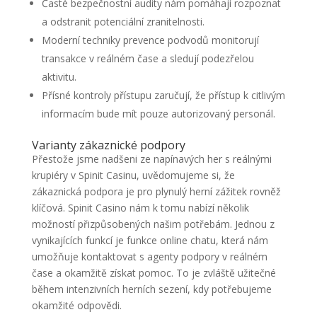
Časté bezpečnostní audity nám pomáhají rozpoznat
a odstranit potenciální zranitelnosti.
Moderní techniky prevence podvodů monitorují
transakce v reálném čase a sledují podezřelou
aktivitu.
Přísné kontroly přístupu zaručují, že přístup k citlivým
informacím bude mít pouze autorizovaný personál.
Varianty zákaznické podpory
Přestože jsme nadšeni ze napínavých her s reálnými
krupiéry v Spinit Casinu, uvědomujeme si, že
zákaznická podpora je pro plynulý herní zážitek rovněž
klíčová. Spinit Casino nám k tomu nabízí několik
možností přizpůsobených našim potřebám. Jednou z
vynikajících funkcí je funkce online chatu, která nám
umožňuje kontaktovat s agenty podpory v reálném
čase a okamžitě získat pomoc. To je zvláště užitečné
během intenzivních herních sezení, kdy potřebujeme
okamžité odpovědi.