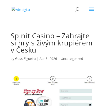
Spinit Casino – Zahrajte
si hry s živým krupiérem
v Česku
by
Guss Figueira
|
Apr 8, 2026
|
Uncategorized