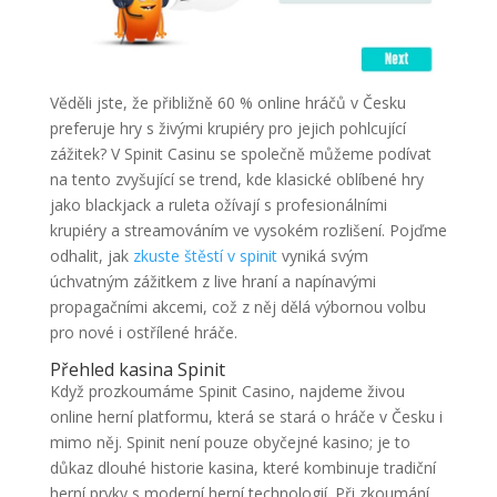
Věděli jste, že přibližně 60 % online hráčů v Česku
preferuje hry s živými krupiéry pro jejich pohlcující
zážitek? V Spinit Casinu se společně můžeme podívat
na tento zvyšující se trend, kde klasické oblíbené hry
jako blackjack a ruleta ožívají s profesionálními
krupiéry a streamováním ve vysokém rozlišení. Pojďme
odhalit, jak
zkuste štěstí v spinit
vyniká svým
úchvatným zážitkem z live hraní a napínavými
propagačními akcemi, což z něj dělá výbornou volbu
pro nové i ostřílené hráče.
Přehled kasina Spinit
Když prozkoumáme Spinit Casino, najdeme živou
online herní platformu, která se stará o hráče v Česku i
mimo něj. Spinit není pouze obyčejné kasino; je to
důkaz dlouhé historie kasina, které kombinuje tradiční
herní prvky s moderní herní technologií. Při zkoumání