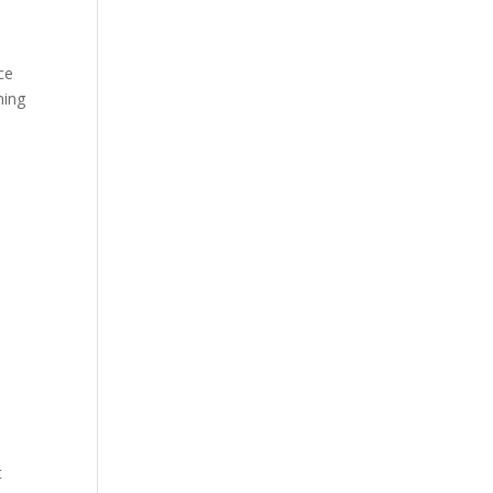
ce
ning
t