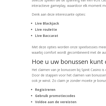
selectie spellen die de spanning van een echt ca
interactieve gameplay, waardoor elk moment me
Denk aan deze interessante opties:
Live Blackjack
Live roulette
Live Baccarat
Met deze opties worden onze speelsessies meer 
waarbij comfort wordt gecombineerd met de aut
Hoe u uw bonussen kunt 
Het claimen van je bonussen bij Spinit Casino is
Door de stappen voor het claimen van bonussen t
ook je winst. Zo claim je zonder moeite je bonu
Registreren
Gebruik promotiecodes
Voldoe aan de vereisten