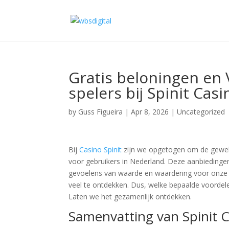
Gratis beloningen en 
spelers bij Spinit Casi
by
Guss Figueira
|
Apr 8, 2026
|
Uncategorized
Bij
Casino Spinit
zijn we opgetogen om de geweldig
voor gebruikers in Nederland. Deze aanbiedinge
gevoelens van waarde en waardering voor onze lo
veel te ontdekken. Dus, welke bepaalde voordel
Laten we het gezamenlijk ontdekken.
Samenvatting van Spinit 