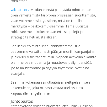
toimintaan.
wikidata.org
Meidän ei enää pidä jäädä odottamaan
tilien vahvistamista tai pitkien prosessien suorittamista,
vaan voimme keskittyä siihen, millä on todella
merkitystä – pelikokemukseemme. Tämä uudistus
rohkaisee meitä kokeilemaan erilaisia pelejä ja
strategioita heti alusta alkaen.
Sen lisäksi toiminto lisää jännitystämme, sillä
pääsemme vaivattomasti pääsyn moniin kampanjoihin
ja eksklusiivisiin tapahtumiin. Nopean aktivoinnin kautta
olemme osa modernia ja muuttuvaa peliympäristöä,
jossa nautintomme ja tyytyväisyytemme ovat aina
etusijalla.
Saamme kokemaan ainutlaatuisen nettipelaamisen
kokemuksen, joka oikeasti vastaa uteliaisuutta
kaipaavalle hengellemme.
Johtopäätös
Yhteenvetona voidaan huomata, että Spinsy Casinon