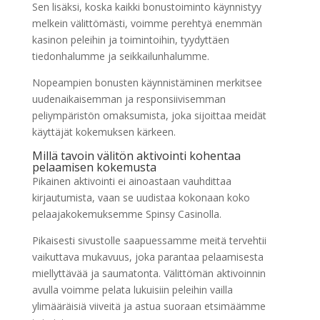
Sen lisäksi, koska kaikki bonustoiminto käynnistyy
melkein välittömästi, voimme perehtyä enemmän
kasinon peleihin ja toimintoihin, tyydyttäen
tiedonhalumme ja seikkailunhalumme.
Nopeampien bonusten käynnistäminen merkitsee
uudenaikaisemman ja responsiivisemman
peliympäristön omaksumista, joka sijoittaa meidät
käyttäjät kokemuksen kärkeen.
Millä tavoin välitön aktivointi kohentaa
pelaamisen kokemusta
Pikainen aktivointi ei ainoastaan vauhdittaa
kirjautumista, vaan se uudistaa kokonaan koko
pelaajakokemuksemme Spinsy Casinolla.
Pikaisesti sivustolle saapuessamme meitä tervehtii
vaikuttava mukavuus, joka parantaa pelaamisesta
miellyttävää ja saumatonta. Välittömän aktivoinnin
avulla voimme pelata lukuisiin peleihin vailla
ylimääräisiä viiveitä ja astua suoraan etsimäämme