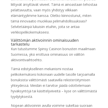
liittyvät ärsyttävät viiveet. Tämä ei ainoastaan tehostaa
pelattavuutta, vaan myös yhdistyy vilkkaan
elämäntyylimme kanssa. Oletko kiinnostunut, miten
tämä innovaatio muokkaa pelimahdollisuuksiasi?
Selvitetäänpä lukuisiin etuihin, joita se antaa
verkkopelikokemukseesi.
Välittömän aktivoinnin ominaisuuden
tarkastelu
Kun tutustumme Spinsy Casinon bonusten maailmaan
Suomessa, yksi erottuva ominaisuus on välitön
aktivointivaihtoehto.
Tämä edistyksellinen mekanismi nostaa
pelikokemuksesi kokonaan uudelle tasolle tarjoamalla
bonuksista välittömästi saatavilla rekisteröitymisen
yhteydessä. Meidän ei tarvitse jäädä odottelemaan
hyväksyntöjä tai käsittelyviiveitä – kyse on välittömästä
tyydytyksestä.
Nopean aktivoinnin avulla voimme sukeltaa suoraan