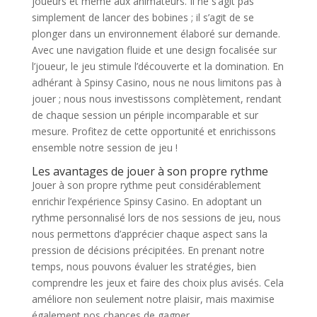
joueurs et même aux animateurs. Il ne s’agit pas
simplement de lancer des bobines ; il s’agit de se
plonger dans un environnement élaboré sur demande.
Avec une navigation fluide et une design focalisée sur
l’joueur, le jeu stimule l’découverte et la domination. En
adhérant à Spinsy Casino, nous ne nous limitons pas à
jouer ; nous nous investissons complètement, rendant
de chaque session un périple incomparable et sur
mesure. Profitez de cette opportunité et enrichissons
ensemble notre session de jeu !
Les avantages de jouer à son propre rythme
Jouer à son propre rythme peut considérablement
enrichir l’expérience Spinsy Casino. En adoptant un
rythme personnalisé lors de nos sessions de jeu, nous
nous permettons d’apprécier chaque aspect sans la
pression de décisions précipitées. En prenant notre
temps, nous pouvons évaluer les stratégies, bien
comprendre les jeux et faire des choix plus avisés. Cela
améliore non seulement notre plaisir, mais maximise
également nos chances de gagner.