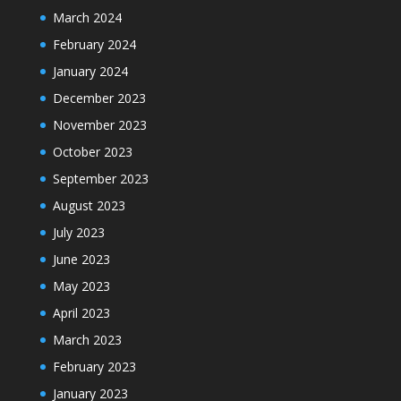
March 2024
February 2024
January 2024
December 2023
November 2023
October 2023
September 2023
August 2023
July 2023
June 2023
May 2023
April 2023
March 2023
February 2023
January 2023