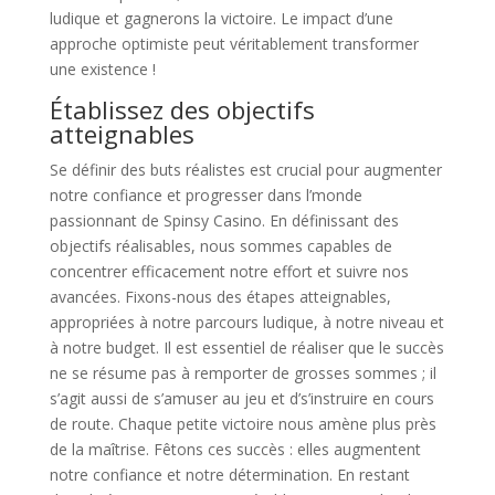
ludique et gagnerons la victoire. Le impact d’une
approche optimiste peut véritablement transformer
une existence !
Établissez des objectifs
atteignables
Se définir des buts réalistes est crucial pour augmenter
notre confiance et progresser dans l’monde
passionnant de Spinsy Casino. En définissant des
objectifs réalisables, nous sommes capables de
concentrer efficacement notre effort et suivre nos
avancées. Fixons-nous des étapes atteignables,
appropriées à notre parcours ludique, à notre niveau et
à notre budget. Il est essentiel de réaliser que le succès
ne se résume pas à remporter de grosses sommes ; il
s’agit aussi de s’amuser au jeu et d’s’instruire en cours
de route. Chaque petite victoire nous amène plus près
de la maîtrise. Fêtons ces succès : elles augmentent
notre confiance et notre détermination. En restant