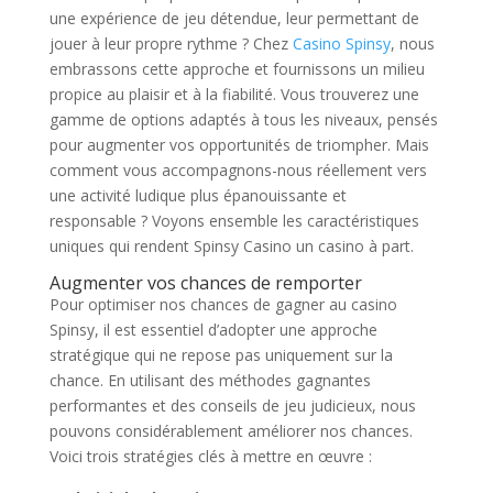
une expérience de jeu détendue, leur permettant de
jouer à leur propre rythme ? Chez
Casino Spinsy
, nous
embrassons cette approche et fournissons un milieu
propice au plaisir et à la fiabilité. Vous trouverez une
gamme de options adaptés à tous les niveaux, pensés
pour augmenter vos opportunités de triompher. Mais
comment vous accompagnons-nous réellement vers
une activité ludique plus épanouissante et
responsable ? Voyons ensemble les caractéristiques
uniques qui rendent Spinsy Casino un casino à part.
Augmenter vos chances de remporter
Pour optimiser nos chances de gagner au casino
Spinsy, il est essentiel d’adopter une approche
stratégique qui ne repose pas uniquement sur la
chance. En utilisant des méthodes gagnantes
performantes et des conseils de jeu judicieux, nous
pouvons considérablement améliorer nos chances.
Voici trois stratégies clés à mettre en œuvre :