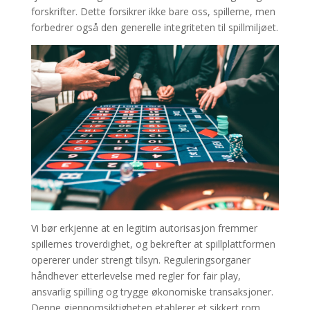
forskrifter. Dette forsikrer ikke bare oss, spillerne, men
forbedrer også den generelle integriteten til spillmiljøet.
Vi bør erkjenne at en legitim autorisasjon fremmer
spillernes troverdighet, og bekrefter at spillplattformen
opererer under strengt tilsyn. Reguleringsorganer
håndhever etterlevelse med regler for fair play,
ansvarlig spilling og trygge økonomiske transaksjoner.
Denne gjennomsiktigheten etablerer et sikkert rom