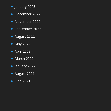
January 2023
December 2022
November 2022
September 2022
August 2022
May 2022
April 2022
March 2022
January 2022
August 2021
June 2021