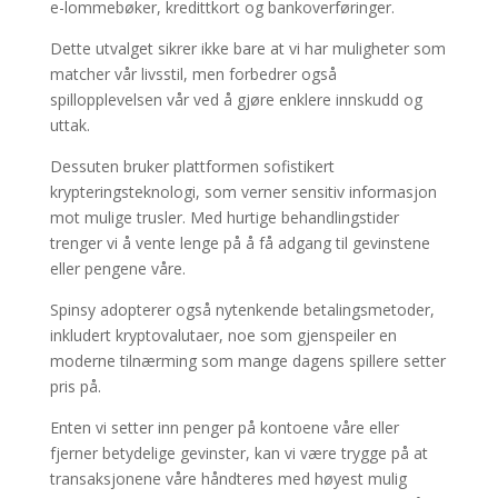
e-lommebøker, kredittkort og bankoverføringer.
Dette utvalget sikrer ikke bare at vi har muligheter som
matcher vår livsstil, men forbedrer også
spillopplevelsen vår ved å gjøre enklere innskudd og
uttak.
Dessuten bruker plattformen sofistikert
krypteringsteknologi, som verner sensitiv informasjon
mot mulige trusler. Med hurtige behandlingstider
trenger vi å vente lenge på å få adgang til gevinstene
eller pengene våre.
Spinsy adopterer også nytenkende betalingsmetoder,
inkludert kryptovalutaer, noe som gjenspeiler en
moderne tilnærming som mange dagens spillere setter
pris på.
Enten vi setter inn penger på kontoene våre eller
fjerner betydelige gevinster, kan vi være trygge på at
transaksjonene våre håndteres med høyest mulig