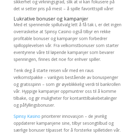
sikkerhet og virkningsgrad, slik at vi kan fokusere på
det vi setter pris på mest – å spille favorittspill våre!
Lukrative bonuser og kampanjer
Med et spennende spillutvalg lett å få tak i, er det ingen
overraskelse at Spinsy Casino også tilbyr en rekke
profitable bonuser og kampanjer som forbedrer
spillopplevelsen vår. Fra velkomstbonuser som starter
eventyrene våre til løpende kampanjer som bevarer
spenningen, finnes det noe for enhver spiller.
Tenk deg å starte reisen vår med en raus
velkomstpakke – vanligvis bestående av bonuspenger
og gratisspinn – som gir øyeblikkelig verdi til bankrollen
vår. Hyppige kampanjer oppmuntrer oss til å komme
tilbake, og gir muligheter for kontanttilbakebetalinger
og påfyllingsbonuser.
Spinsy Kasino
prioriterer innovasjon – de jevnlig
oppdaterer kampanjene sine, tilbyr sesongtilbud og
særlige bonuser tilpasset for å forsterke spilletiden vår.