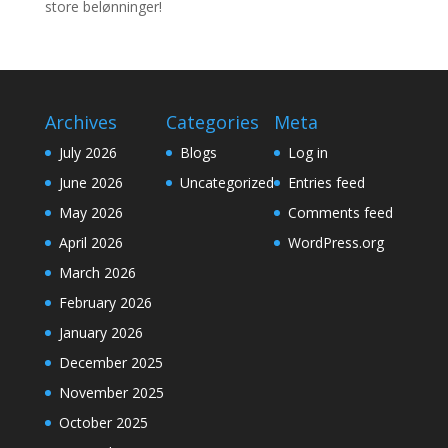
store belønninger!
Archives
Categories
Meta
July 2026
Blogs
Log in
June 2026
Uncategorized
Entries feed
May 2026
Comments feed
April 2026
WordPress.org
March 2026
February 2026
January 2026
December 2025
November 2025
October 2025