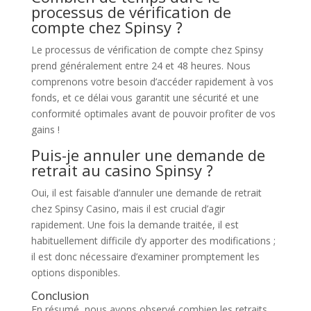
processus de vérification de
compte chez Spinsy ?
Le processus de vérification de compte chez Spinsy
prend généralement entre 24 et 48 heures. Nous
comprenons votre besoin d’accéder rapidement à vos
fonds, et ce délai vous garantit une sécurité et une
conformité optimales avant de pouvoir profiter de vos
gains !
Puis-je annuler une demande de
retrait au casino Spinsy ?
Oui, il est faisable d’annuler une demande de retrait
chez Spinsy Casino, mais il est crucial d’agir
rapidement. Une fois la demande traitée, il est
habituellement difficile d’y apporter des modifications ;
il est donc nécessaire d’examiner promptement les
options disponibles.
Conclusion
En résumé, nous avons observé combien les retraits