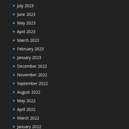
July 2023
June 2023
May 2023
April 2023
March 2023
February 2023
January 2023
December 2022
November 2022
September 2022
August 2022
May 2022
April 2022
March 2022
January 2022