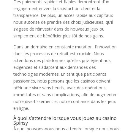
Des paiements rapides et fiables démontrent d’un
engagement envers la satisfaction client et la
transparence. De plus, un accès rapide aux capitaux
nous autorise de prendre des choix judicieuses, qu’il
s’agisse de réinvestir dans de nouveaux jeux ou
simplement de bénéficier plus tôt de nos gains.
Dans un domaine en constante mutation, l’innovation
dans les processus de retrait est cruciale. Nous
attendons des plateformes qu’elles privilégient nos
exigences et s’adaptent aux demandes des
technologies modernes. En tant que participants
passionnés, nous pensons que les casinos doivent
offrir une vivre sans heurts, avec des opérations
immédiates et sans complications, afin de augmenter
notre divertissement et notre confiance dans les jeux
en ligne.
À quoi s’attendre lorsque vous jouez au casino
Spinsy
À quoi pouvons-nous nous attendre lorsque nous nous