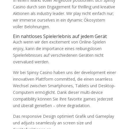
In einem Markt voller Angebote positioniert sich Spinsy
Casino durch sein Engagement für thrilling und kreative
Aktionen als industry leader. Wir play nicht einfach nur;
wir immerse ourselves in ein dynamic Ökosystem
voller Belohnungen.
Ein nahtloses Spielerlebnis auf jedem Gerät
Auch wenn wir den excitement von Online-Spielen
enjoy, kann die importance eines reibungslosen
Spielerlebnisses auf verschiedenen Geräten nicht
overvalued werden.
Wir bei Spinsy Casino haben uns der development einer
innovativen Plattform committed, die einen seamless
Wechsel zwischen Smartphones, Tablets und Desktop-
Computern ermöglicht. Dank dieser multi-device
compatibility können Sie Ihre favorite games jederzeit
und überall genießen – ohne degradation.
Das responsive Design optimiert Grafik und Gameplay
und adjusts seamlessly an screen size und