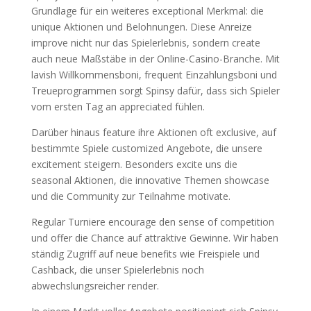
Grundlage für ein weiteres exceptional Merkmal: die
unique Aktionen und Belohnungen. Diese Anreize
improve nicht nur das Spielerlebnis, sondern create
auch neue Maßstäbe in der Online-Casino-Branche. Mit
lavish Willkommensboni, frequent Einzahlungsboni und
Treueprogrammen sorgt Spinsy dafür, dass sich Spieler
vom ersten Tag an appreciated fühlen.
Darüber hinaus feature ihre Aktionen oft exclusive, auf
bestimmte Spiele customized Angebote, die unsere
excitement steigern. Besonders excite uns die
seasonal Aktionen, die innovative Themen showcase
und die Community zur Teilnahme motivate.
Regular Turniere encourage den sense of competition
und offer die Chance auf attraktive Gewinne. Wir haben
ständig Zugriff auf neue benefits wie Freispiele und
Cashback, die unser Spielerlebnis noch
abwechslungsreicher render.