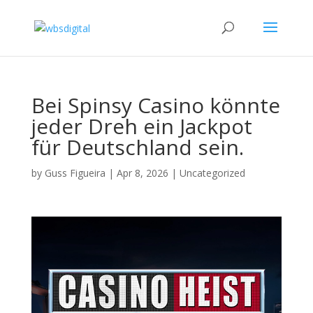
Bei Spinsy Casino könnte
jeder Dreh ein Jackpot
für Deutschland sein.
by
Guss Figueira
|
Apr 8, 2026
|
Uncategorized