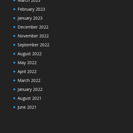
March 2023
February 2023
January 2023
December 2022
November 2022
September 2022
August 2022
May 2022
April 2022
March 2022
January 2022
August 2021
June 2021