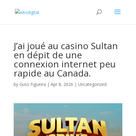
J’ai joué au casino Sultan
en dépit de une
connexion internet peu
rapide au Canada.
by
Guss Figueira
|
Apr 8, 2026
|
Uncategorized