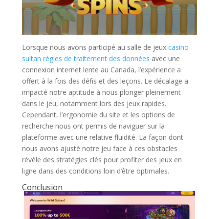
Lorsque nous avons participé au salle de jeux
casino
sultan règles de traitement des données
avec une
connexion internet lente au Canada, l’expérience a
offert à la fois des défis et des leçons. Le décalage a
impacté notre aptitude à nous plonger pleinement
dans le jeu, notamment lors des jeux rapides.
Cependant, l’ergonomie du site et les options de
recherche nous ont permis de naviguer sur la
plateforme avec une relative fluidité. La façon dont
nous avons ajusté notre jeu face à ces obstacles
révèle des stratégies clés pour profiter des jeux en
ligne dans des conditions loin d’être optimales.
Conclusion