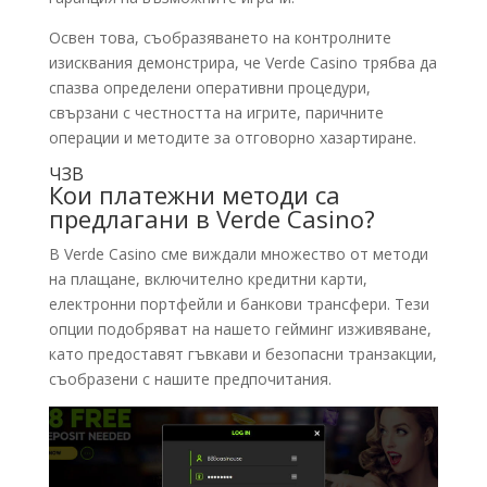
Освен това, съобразяването на контролните
изисквания демонстрира, че Verde Casino трябва да
спазва определени оперативни процедури,
свързани с честността на игрите, паричните
операции и методите за отговорно хазартиране.
ЧЗВ
Кои платежни методи са
предлагани в Verde Casino?
В Verde Casino сме виждали множество от методи
на плащане, включително кредитни карти,
електронни портфейли и банкови трансфери. Тези
опции подобряват на нашето гейминг изживяване,
като предоставят гъвкави и безопасни транзакции,
съобразени с нашите предпочитания.