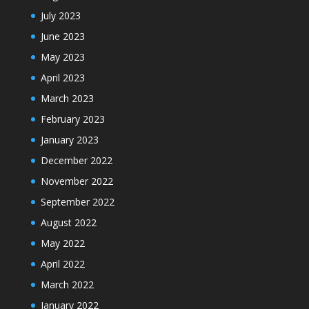
July 2023
June 2023
May 2023
April 2023
March 2023
February 2023
January 2023
December 2022
November 2022
September 2022
August 2022
May 2022
April 2022
March 2022
January 2022