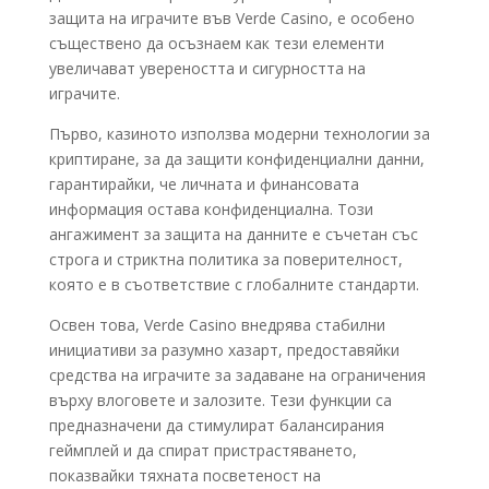
защита на играчите във Verde Casino, е особено
съществено да осъзнаем как тези елементи
увеличават увереността и сигурността на
играчите.
Първо, казиното използва модерни технологии за
криптиране, за да защити конфиденциални данни,
гарантирайки, че личната и финансовата
информация остава конфиденциална. Този
ангажимент за защита на данните е съчетан със
строга и стриктна политика за поверителност,
която е в съответствие с глобалните стандарти.
Освен това, Verde Casino внедрява стабилни
инициативи за разумно хазарт, предоставяйки
средства на играчите за задаване на ограничения
върху влоговете и залозите. Тези функции са
предназначени да стимулират балансирания
геймплей и да спират пристрастяването,
показвайки тяхната посветеност на