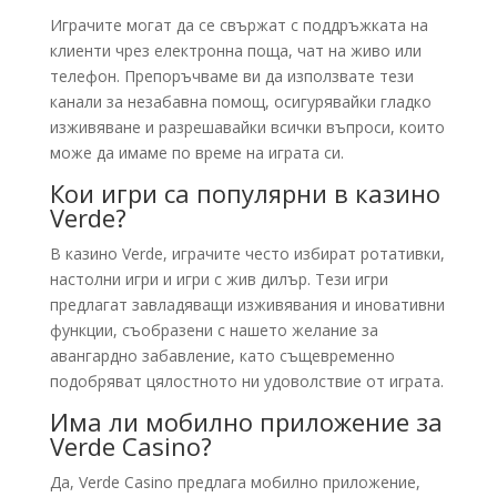
Играчите могат да се свържат с поддръжката на
клиенти чрез електронна поща, чат на живо или
телефон. Препоръчваме ви да използвате тези
канали за незабавна помощ, осигурявайки гладко
изживяване и разрешавайки всички въпроси, които
може да имаме по време на играта си.
Кои игри са популярни в казино
Verde?
В казино Verde, играчите често избират ротативки,
настолни игри и игри с жив дилър. Тези игри
предлагат завладяващи изживявания и иновативни
функции, съобразени с нашето желание за
авангардно забавление, като същевременно
подобряват цялостното ни удоволствие от играта.
Има ли мобилно приложение за
Verde Casino?
Да, Verde Casino предлага мобилно приложение,