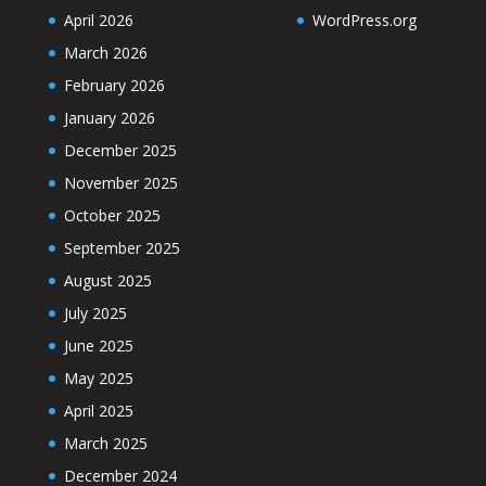
April 2026
WordPress.org
March 2026
February 2026
January 2026
December 2025
November 2025
October 2025
September 2025
August 2025
July 2025
June 2025
May 2025
April 2025
March 2025
December 2024