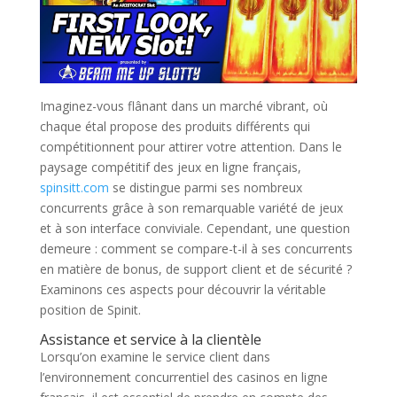
Imaginez-vous flânant dans un marché vibrant, où
chaque étal propose des produits différents qui
compétitionnent pour attirer votre attention. Dans le
paysage compétitif des jeux en ligne français,
spinsitt.com
se distingue parmi ses nombreux
concurrents grâce à son remarquable variété de jeux
et à son interface conviviale. Cependant, une question
demeure : comment se compare-t-il à ses concurrents
en matière de bonus, de support client et de sécurité ?
Examinons ces aspects pour découvrir la véritable
position de Spinit.
Assistance et service à la clientèle
Lorsqu’on examine le service client dans
l’environnement concurrentiel des casinos en ligne