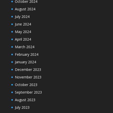
October 2024
August 2024
July 2024
June 2024
May 2024
April 2024
March 2024
February 2024
January 2024
December 2023
November 2023
October 2023
September 2023
August 2023
July 2023