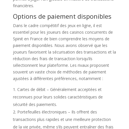
financières.
Options de paiement disponibles
Dans le cadre compétitif des jeux en ligne, il est
essentiel pour les joueurs des casinos concurrents de
Spinit en France de bien comprendre les moyens de
paiement disponibles. Nous avons observé que les
joueurs favorisent la sécurisation des transactions et la
réduction des frais de transaction lorsqu’ils
sélectionnent leur plateforme. Les rivaux proposent
souvent un vaste choix de méthodes de paiement
ajustées à différentes préférences, notamment :
Cartes de débit – Généralement acceptées et
reconnues pour leurs solides caractéristiques de
sécurité des paiements.
Portefeuilles électroniques – Ils offrent des
transactions plus rapides et une meilleure protection
de la vie privée, même s’ils peuvent entraîner des frais