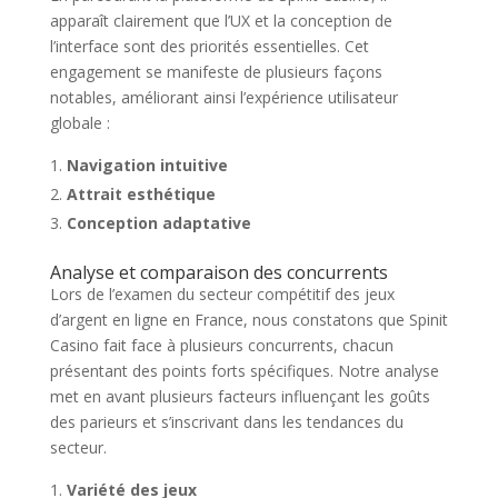
apparaît clairement que l’UX et la conception de
l’interface sont des priorités essentielles. Cet
engagement se manifeste de plusieurs façons
notables, améliorant ainsi l’expérience utilisateur
globale :
Navigation intuitive
Attrait esthétique
Conception adaptative
Analyse et comparaison des concurrents
Lors de l’examen du secteur compétitif des jeux
d’argent en ligne en France, nous constatons que Spinit
Casino fait face à plusieurs concurrents, chacun
présentant des points forts spécifiques. Notre analyse
met en avant plusieurs facteurs influençant les goûts
des parieurs et s’inscrivant dans les tendances du
secteur.
Variété des jeux