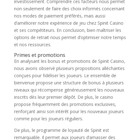
investissement. Comprendre ces facteurs nous permet
non seulement de faire des choix informés concernant
nos modes de paiement préférés, mais aussi
d’améliorer notre expérience de jeu chez Spinit Casino
et ses compétiteurs. En conclusion, bien maîtriser les
options de retrait nous permet d’optimiser notre temps
et nos ressources.
Primes et promotions
En analysant les bonus et promotions de Spinit Casino,
nous avons observé plusieurs propositions alléchantes
conçues pour fidéliser les joueurs. Le ensemble de
bienvenue propose une structure de bonus à plusieurs
niveaux qui récompense généreusement les nouveaux
inscrits dès leur premier dépôt. De plus, le casino
propose fréquemment des promotions exclusives,
renforçant ainsi son intérêt pour les nouveaux joueurs
comme pour les joueurs réguliers.
De plus, le programme de loyauté de Spinit est
remarquable. Il permet aux joueurs d’amasser des