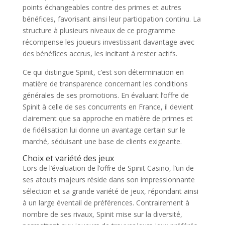
points échangeables contre des primes et autres
bénéfices, favorisant ainsi leur participation continu. La
structure à plusieurs niveaux de ce programme
récompense les joueurs investissant davantage avec
des bénéfices accrus, les incitant à rester actifs.
Ce qui distingue Spinit, c’est son détermination en
matière de transparence concernant les conditions
générales de ses promotions. En évaluant l’offre de
Spinit à celle de ses concurrents en France, il devient
clairement que sa approche en matière de primes et
de fidélisation lui donne un avantage certain sur le
marché, séduisant une base de clients exigeante.
Choix et variété des jeux
Lors de l’évaluation de l’offre de Spinit Casino, l’un de
ses atouts majeurs réside dans son impressionnante
sélection et sa grande variété de jeux, répondant ainsi
à un large éventail de préférences. Contrairement à
nombre de ses rivaux, Spinit mise sur la diversité,