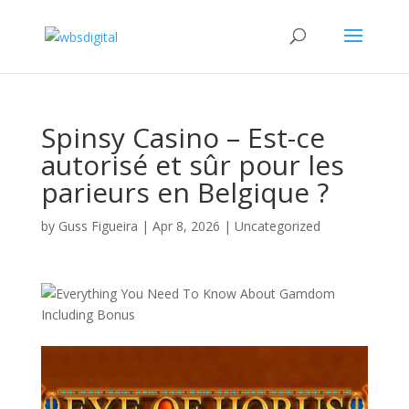
Spinsy Casino – Est-ce
autorisé et sûr pour les
parieurs en Belgique ?
by
Guss Figueira
|
Apr 8, 2026
|
Uncategorized