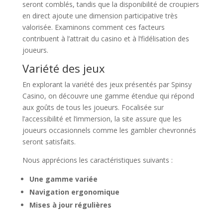
seront comblés, tandis que la disponibilité de croupiers
en direct ajoute une dimension participative très
valorisée. Examinons comment ces facteurs
contribuent à l’attrait du casino et à l’fidélisation des
joueurs.
Variété des jeux
En explorant la variété des jeux présentés par Spinsy
Casino, on découvre une gamme étendue qui répond
aux goûts de tous les joueurs. Focalisée sur
l’accessibilité et l’immersion, la site assure que les
joueurs occasionnels comme les gambler chevronnés
seront satisfaits.
Nous apprécions les caractéristiques suivants :
Une gamme variée
Navigation ergonomique
Mises à jour régulières