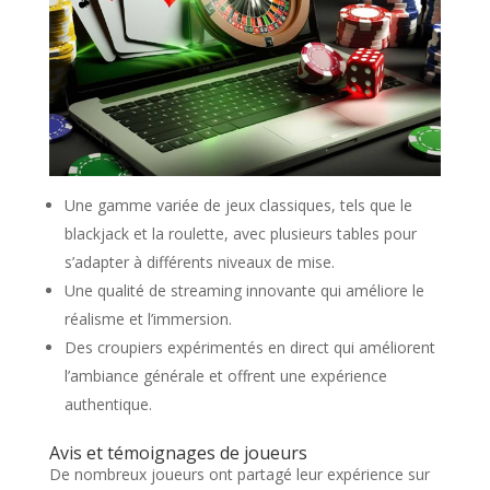
Une gamme variée de jeux classiques, tels que le
blackjack et la roulette, avec plusieurs tables pour
s’adapter à différents niveaux de mise.
Une qualité de streaming innovante qui améliore le
réalisme et l’immersion.
Des croupiers expérimentés en direct qui améliorent
l’ambiance générale et offrent une expérience
authentique.
Avis et témoignages de joueurs
De nombreux joueurs ont partagé leur expérience sur