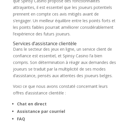
que Spinsy Casino propose des fonctionnalités
attrayantes, il est essentiel que les joueurs potentiels
prennent en compte ces avis mitigés avant de
s’engager. Un meilleur équilibre entre les points forts et
les points faibles pourrait améliorer considérablement
l’expérience des futurs joueurs.
Services d’assistance clientèle
Dans le secteur des jeux en ligne, un service client de
confiance est essentiel, et Spinsy Casino l’a bien
compris. Son détermination à réagir aux demandes des
joueurs se traduit par la multiplicité de ses modes
d’assistance, pensés aux attentes des joueurs belges.
Voici ce que nous avons constaté concernant leurs
offres d’assistance clientèle :
Chat en direct
Assistance par courriel
FAQ