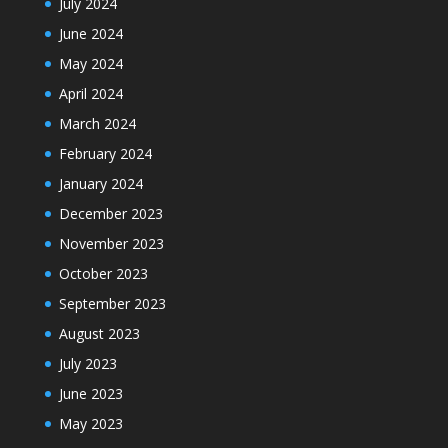
July 2024
June 2024
May 2024
April 2024
March 2024
February 2024
January 2024
December 2023
November 2023
October 2023
September 2023
August 2023
July 2023
June 2023
May 2023