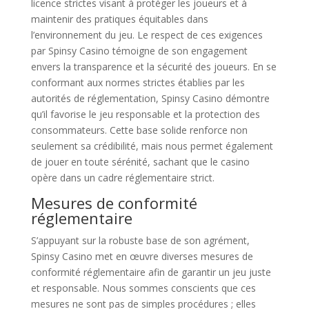
licence strictes visant à protéger les joueurs et à
maintenir des pratiques équitables dans
l’environnement du jeu. Le respect de ces exigences
par Spinsy Casino témoigne de son engagement
envers la transparence et la sécurité des joueurs. En se
conformant aux normes strictes établies par les
autorités de réglementation, Spinsy Casino démontre
qu’il favorise le jeu responsable et la protection des
consommateurs. Cette base solide renforce non
seulement sa crédibilité, mais nous permet également
de jouer en toute sérénité, sachant que le casino
opère dans un cadre réglementaire strict.
Mesures de conformité
réglementaire
S’appuyant sur la robuste base de son agrément,
Spinsy Casino met en œuvre diverses mesures de
conformité réglementaire afin de garantir un jeu juste
et responsable. Nous sommes conscients que ces
mesures ne sont pas de simples procédures ; elles