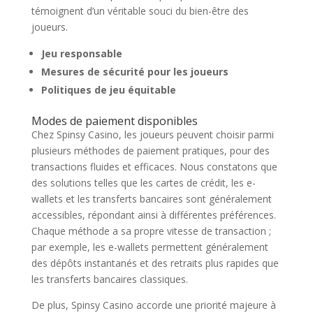
témoignent d’un véritable souci du bien-être des
joueurs.
Jeu responsable
Mesures de sécurité pour les joueurs
Politiques de jeu équitable
Modes de paiement disponibles
Chez Spinsy Casino, les joueurs peuvent choisir parmi
plusieurs méthodes de paiement pratiques, pour des
transactions fluides et efficaces. Nous constatons que
des solutions telles que les cartes de crédit, les e-
wallets et les transferts bancaires sont généralement
accessibles, répondant ainsi à différentes préférences.
Chaque méthode a sa propre vitesse de transaction ;
par exemple, les e-wallets permettent généralement
des dépôts instantanés et des retraits plus rapides que
les transferts bancaires classiques.
De plus, Spinsy Casino accorde une priorité majeure à