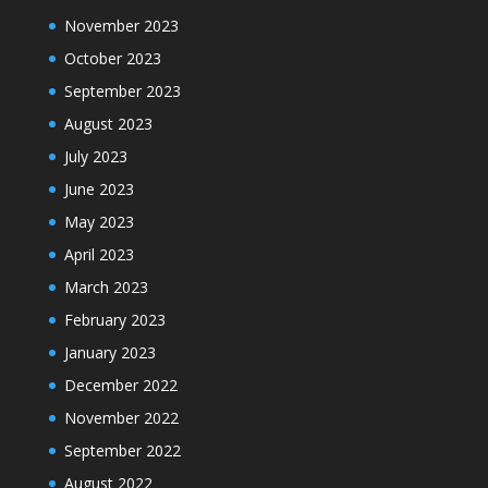
November 2023
October 2023
September 2023
August 2023
July 2023
June 2023
May 2023
April 2023
March 2023
February 2023
January 2023
December 2022
November 2022
September 2022
August 2022