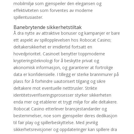
mobilmiljø som gjenspeiler den elegansen og
effektiviteten som forventes av moderne
spillentusiaster.
Banebrytende sikkerhetstiltak
Å dra nytte av attraktive bonuser og kampanjer er bare
ett aspekt av spillopplevelsen hos Robocat Casino;
deltakersikkerhet er imidlertid fortsatt en
hovedprioritet. Casinoet benytter toppmoderne
krypteringsteknologi for å beskytte privat og
økonomisk informasjon, og garanterer at fortrolige
data er konfidensielle. I tillegg er sterke brannmurer på
plass for å forhindre uautorisert tilgang og sikre
deltakere mot eventuelle netttrusler. Strikte
identitetsverifiseringsprosesser styrker sikkerheten
enda mer og etablerer et trygt miljø for alle deltakere.
Robocat Casino etterlever bransjestandarder og
bestemmelser, noe som gjenspeiler deres dedikasjon
til fair play og spillerbeskyttelse. Med jevnlig
sikkerhetsrevisjoner og oppdateringer kan spillere dra