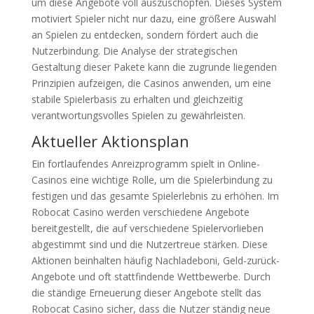
um diese Angebote voll auszuschöpfen. Dieses System
motiviert Spieler nicht nur dazu, eine größere Auswahl
an Spielen zu entdecken, sondern fördert auch die
Nutzerbindung. Die Analyse der strategischen
Gestaltung dieser Pakete kann die zugrunde liegenden
Prinzipien aufzeigen, die Casinos anwenden, um eine
stabile Spielerbasis zu erhalten und gleichzeitig
verantwortungsvolles Spielen zu gewährleisten.
Aktueller Aktionsplan
Ein fortlaufendes Anreizprogramm spielt in Online-
Casinos eine wichtige Rolle, um die Spielerbindung zu
festigen und das gesamte Spielerlebnis zu erhöhen. Im
Robocat Casino werden verschiedene Angebote
bereitgestellt, die auf verschiedene Spielervorlieben
abgestimmt sind und die Nutzertreue stärken. Diese
Aktionen beinhalten häufig Nachladeboni, Geld-zurück-
Angebote und oft stattfindende Wettbewerbe. Durch
die ständige Erneuerung dieser Angebote stellt das
Robocat Casino sicher, dass die Nutzer ständig neue