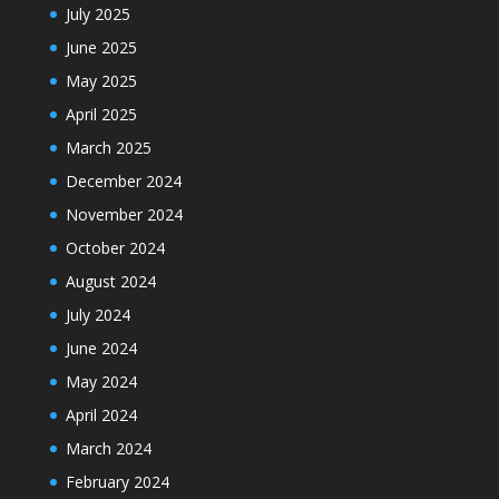
July 2025
June 2025
May 2025
April 2025
March 2025
December 2024
November 2024
October 2024
August 2024
July 2024
June 2024
May 2024
April 2024
March 2024
February 2024