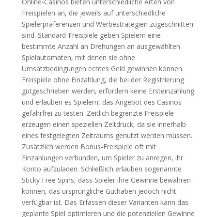
Online-Casinos bieten unterschiedliche Arten von
Freispielen an, die jeweils auf unterschiedliche
Spielerpräferenzen und Werbestrategien zugeschnitten
sind. Standard-Freispiele geben Spielern eine
bestimmte Anzahl an Drehungen an ausgewählten
Spielautomaten, mit denen sie ohne
Umsatzbedingungen echtes Geld gewinnen können.
Freispiele ohne Einzahlung, die bei der Registrierung
gutgeschrieben werden, erfordern keine Ersteinzahlung
und erlauben es Spielern, das Angebot des Casinos
gefahrfrei zu testen. Zeitlich begrenzte Freispiele
erzeugen einen speziellen Zeitdruck, da sie innerhalb
eines festgelegten Zeitraums genutzt werden müssen.
Zusätzlich werden Bonus-Freispiele oft mit
Einzahlungen verbunden, um Spieler zu anregen, ihr
Konto aufzuladen. Schließlich erlauben sogenannte
Sticky Free Spins, dass Spieler ihre Gewinne bewahren
können, das ursprüngliche Guthaben jedoch nicht
verfügbar ist. Das Erfassen dieser Varianten kann das
geplante Spiel optimieren und die potenziellen Gewinne