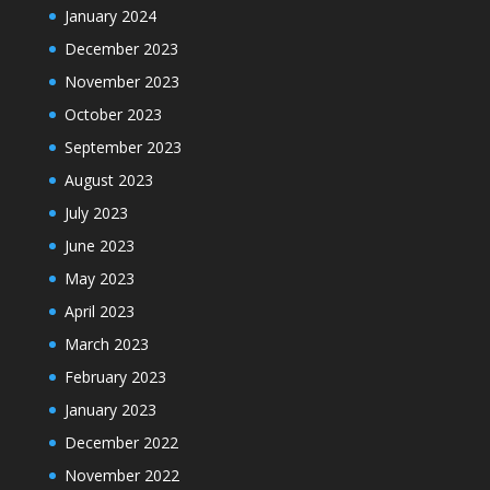
January 2024
December 2023
November 2023
October 2023
September 2023
August 2023
July 2023
June 2023
May 2023
April 2023
March 2023
February 2023
January 2023
December 2022
November 2022