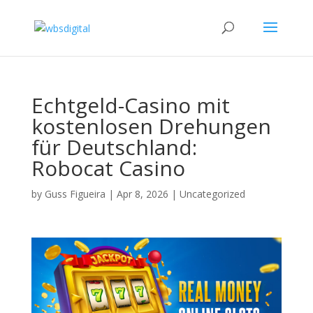
Echtgeld-Casino mit
kostenlosen Drehungen
für Deutschland:
Robocat Casino
by
Guss Figueira
|
Apr 8, 2026
|
Uncategorized