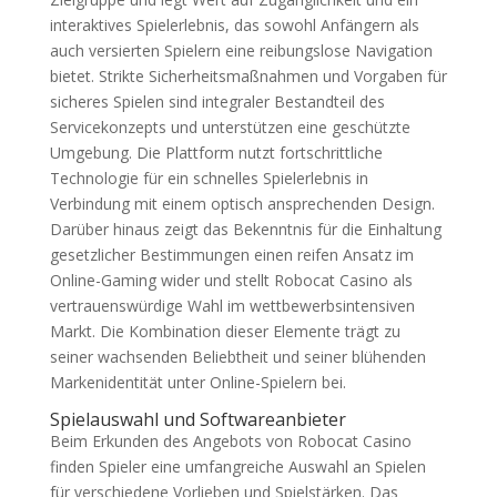
interaktives Spielerlebnis, das sowohl Anfängern als
auch versierten Spielern eine reibungslose Navigation
bietet. Strikte Sicherheitsmaßnahmen und Vorgaben für
sicheres Spielen sind integraler Bestandteil des
Servicekonzepts und unterstützen eine geschützte
Umgebung. Die Plattform nutzt fortschrittliche
Technologie für ein schnelles Spielerlebnis in
Verbindung mit einem optisch ansprechenden Design.
Darüber hinaus zeigt das Bekenntnis für die Einhaltung
gesetzlicher Bestimmungen einen reifen Ansatz im
Online-Gaming wider und stellt Robocat Casino als
vertrauenswürdige Wahl im wettbewerbsintensiven
Markt. Die Kombination dieser Elemente trägt zu
seiner wachsenden Beliebtheit und seiner blühenden
Markenidentität unter Online-Spielern bei.
Spielauswahl und Softwareanbieter
Beim Erkunden des Angebots von Robocat Casino
finden Spieler eine umfangreiche Auswahl an Spielen
für verschiedene Vorlieben und Spielstärken. Das