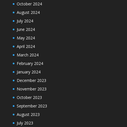
October 2024
August 2024
July 2024
June 2024
May 2024
April 2024
March 2024
February 2024
January 2024
December 2023
November 2023
October 2023
September 2023
August 2023
July 2023