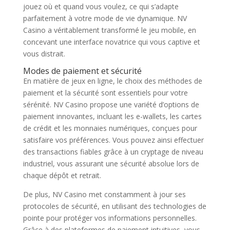
jouez où et quand vous voulez, ce qui s’adapte
parfaitement à votre mode de vie dynamique. NV
Casino a véritablement transformé le jeu mobile, en
concevant une interface novatrice qui vous captive et
vous distrait.
Modes de paiement et sécurité
En matière de jeux en ligne, le choix des méthodes de
paiement et la sécurité sont essentiels pour votre
sérénité. NV Casino propose une variété d’options de
paiement innovantes, incluant les e-wallets, les cartes
de crédit et les monnaies numériques, conçues pour
satisfaire vos préférences. Vous pouvez ainsi effectuer
des transactions fiables grâce à un cryptage de niveau
industriel, vous assurant une sécurité absolue lors de
chaque dépôt et retrait.
De plus, NV Casino met constamment à jour ses
protocoles de sécurité, en utilisant des technologies de
pointe pour protéger vos informations personnelles.
Grâce à des plateformes de paiement intuitives, vous