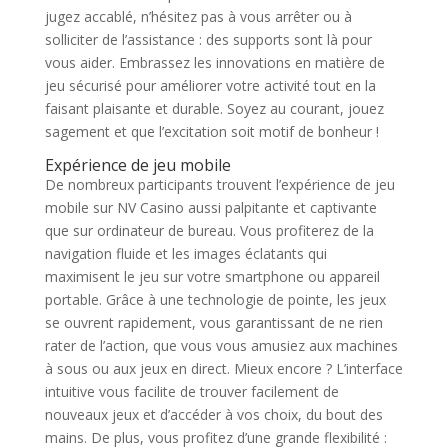
jugez accablé, n’hésitez pas à vous arrêter ou à
solliciter de l’assistance : des supports sont là pour
vous aider. Embrassez les innovations en matière de
jeu sécurisé pour améliorer votre activité tout en la
faisant plaisante et durable. Soyez au courant, jouez
sagement et que l’excitation soit motif de bonheur !
Expérience de jeu mobile
De nombreux participants trouvent l’expérience de jeu
mobile sur NV Casino aussi palpitante et captivante
que sur ordinateur de bureau. Vous profiterez de la
navigation fluide et les images éclatants qui
maximisent le jeu sur votre smartphone ou appareil
portable. Grâce à une technologie de pointe, les jeux
se ouvrent rapidement, vous garantissant de ne rien
rater de l’action, que vous vous amusiez aux machines
à sous ou aux jeux en direct. Mieux encore ? L’interface
intuitive vous facilite de trouver facilement de
nouveaux jeux et d’accéder à vos choix, du bout des
mains. De plus, vous profitez d’une grande flexibilité :