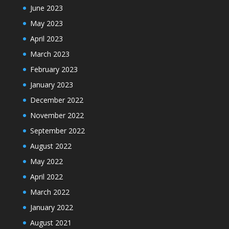
June 2023
May 2023
April 2023
March 2023
February 2023
January 2023
December 2022
November 2022
September 2022
August 2022
May 2022
April 2022
March 2022
January 2022
August 2021