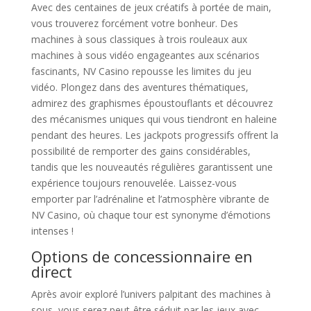
Avec des centaines de jeux créatifs à portée de main,
vous trouverez forcément votre bonheur. Des
machines à sous classiques à trois rouleaux aux
machines à sous vidéo engageantes aux scénarios
fascinants, NV Casino repousse les limites du jeu
vidéo. Plongez dans des aventures thématiques,
admirez des graphismes époustouflants et découvrez
des mécanismes uniques qui vous tiendront en haleine
pendant des heures. Les jackpots progressifs offrent la
possibilité de remporter des gains considérables,
tandis que les nouveautés régulières garantissent une
expérience toujours renouvelée. Laissez-vous
emporter par l’adrénaline et l’atmosphère vibrante de
NV Casino, où chaque tour est synonyme d’émotions
intenses !
Options de concessionnaire en
direct
Après avoir exploré l’univers palpitant des machines à
sous, vous serez peut-être séduit par les jeux avec