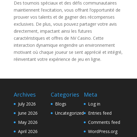
Des tournois spéciaux et des défis communautaires
maintiennent l’excitation, vous offrant l’opportunité de
prouver vos talents et de gagner des récompenses
exclusives. De plus, vous pouvez partager votre avis
directement, impactant ainsi les futures
caractéristiques et offres de NV Casino. Cette
interaction dynamique engendre un environnement
motivant où chaque joueur se sent apprécié et intégré,
réinventant votre expérience de jeu en ligne.
Archives
Categories
Meta
July 2026
Blogs
Log in
June 2026
Uncategorized
Entries feed
May 2026
Comments feed
April 2026
WordPress.org