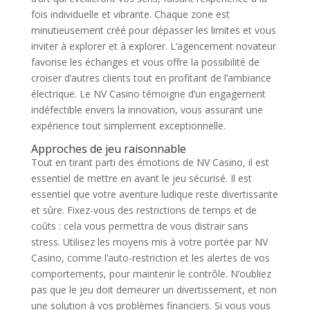
fois individuelle et vibrante. Chaque zone est
minutieusement créé pour dépasser les limites et vous
inviter à explorer et à explorer. L’agencement novateur
favorise les échanges et vous offre la possibilité de
croiser d’autres clients tout en profitant de l’ambiance
électrique. Le NV Casino témoigne d’un engagement
indéfectible envers la innovation, vous assurant une
expérience tout simplement exceptionnelle.
Approches de jeu raisonnable
Tout en tirant parti des émotions de NV Casino, il est
essentiel de mettre en avant le jeu sécurisé. Il est
essentiel que votre aventure ludique reste divertissante
et sûre. Fixez-vous des restrictions de temps et de
coûts : cela vous permettra de vous distrair sans
stress. Utilisez les moyens mis à votre portée par NV
Casino, comme l’auto-restriction et les alertes de vos
comportements, pour maintenir le contrôle. N’oubliez
pas que le jeu doit demeurer un divertissement, et non
une solution à vos problèmes financiers. Si vous vous