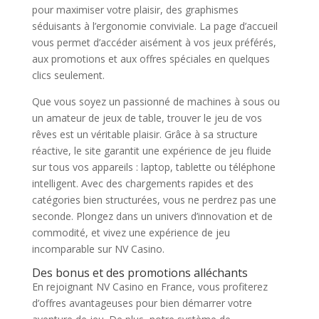
pour maximiser votre plaisir, des graphismes
séduisants à l’ergonomie conviviale. La page d’accueil
vous permet d’accéder aisément à vos jeux préférés,
aux promotions et aux offres spéciales en quelques
clics seulement.
Que vous soyez un passionné de machines à sous ou
un amateur de jeux de table, trouver le jeu de vos
rêves est un véritable plaisir. Grâce à sa structure
réactive, le site garantit une expérience de jeu fluide
sur tous vos appareils : laptop, tablette ou téléphone
intelligent. Avec des chargements rapides et des
catégories bien structurées, vous ne perdrez pas une
seconde. Plongez dans un univers d’innovation et de
commodité, et vivez une expérience de jeu
incomparable sur NV Casino.
Des bonus et des promotions alléchants
En rejoignant NV Casino en France, vous profiterez
d’offres avantageuses pour bien démarrer votre