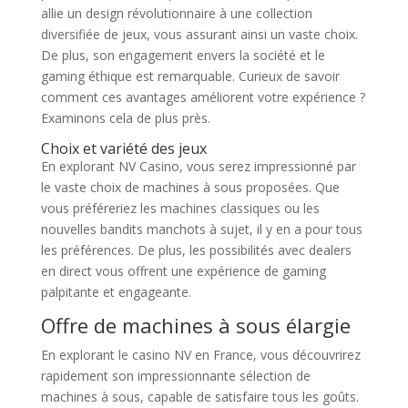
allie un design révolutionnaire à une collection
diversifiée de jeux, vous assurant ainsi un vaste choix.
De plus, son engagement envers la société et le
gaming éthique est remarquable. Curieux de savoir
comment ces avantages améliorent votre expérience ?
Examinons cela de plus près.
Choix et variété des jeux
En explorant NV Casino, vous serez impressionné par
le vaste choix de machines à sous proposées. Que
vous préféreriez les machines classiques ou les
nouvelles bandits manchots à sujet, il y en a pour tous
les préférences. De plus, les possibilités avec dealers
en direct vous offrent une expérience de gaming
palpitante et engageante.
Offre de machines à sous élargie
En explorant le casino NV en France, vous découvrirez
rapidement son impressionnante sélection de
machines à sous, capable de satisfaire tous les goûts.