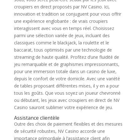
croupiers en direct proposés par NV Casino. Ici,
innovation et tradition se conjuguent pour vous offrir
une expérience englobante : de vrais croupiers
interagissent avec vous en temps réel. Choisissez
parmi une sélection variée de jeux, incluant des
classiques comme le blackjack, la roulette et le
baccarat, tous optimisés par une technologie de
streaming de haute qualité. Profitez d’une fluidité de
jeu remarquable et de graphismes impressionnants,
pour une immersion totale dans un casino de luxe,
depuis le confort de votre domicile. Avec une variété
de tables proposant différentes mises, il y en a pour
tous les goûts. Que vous soyez un joueur chevronné
ou débutant, les jeux avec croupiers en direct de NV
Casino sauront sublimer votre expérience de jeu.
Assistance clientèle
Outre des choix de paiement flexibles et des mesures
de sécurité robustes, NV Casino accorde une
importance primordiale à l’assistance client afin